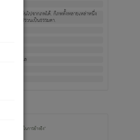
ม่เป็นผู้หลุดพ้นไปจากภพได้. ก็ภพทั้งหลายเหล่าหนึ่ง
กข์ มีความแปรปรวนเป็นธรรมดา.
ณหาด้วย.
น.
อไป). ดังนี้แล
นนำข้อมูลไปใช้ในการอ้างอิง"