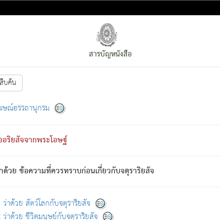
สารบัญหนังสือ
สืบค้น
งหน้า
ย่อมกล่าวซึ่งโรค (ความเสียดแทง) นั้นโดยความเป็นตัวเป็นตน
[1]
ฆษณ์อรรถานุกรม
ั้นย่อมเป็น (ตามที่เป็นจริง) โดยประการอื่นจากที่เขาสำคัญนั้น
พโดยความเป็นอย่างอื่น (จากที่มันเป็นอยู่จริง) จึงได้เพลิดเพลินยิ่งนักในภ
ืออริยสัจจากพระโอษฐ์
่เขาไม่รู้จัก)
: เขากลัวต่อสิ่งใดสิ่งนั้นเป็นทุกข์
การละขาดซึ่งภพ.
าด้วย ข้อความที่ควรทราบก่อนเกี่ยวกับจตุราริยสัจ
้นจากภพว่ามีได้เพราะภพ เรากล่าวว่า สมณะหรือพราหมณ์ทั้งปวงนั้น 
อกไปได้จากภพ ว่ามีได้เพราะวิภพ
: เรากล่าวว่า สมณะหรือพราหมณ์ทั้งป
[2]
ว่าด้วย สัตว์โลกกับจตุราริยสัจ
ว่าด้วย ชีวิตมนุษย์กับจตุราริยสัจ