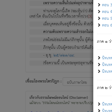
เพราะความสิ้นไปแห่งอุปาทานทั้งปวง ความเกิ
ตอน 3 
ท่านจงดูโลกนี้เถิด (จะเห็นว่า) สัตว์ทั้งหลาย
ตอน 4 
เหล่าใด อันเป็นไปในที่หรือเวลาทั้งปวง
เพื่อความมีแ
[3]
ตอน 5 
เมื่อบุคคลเห็นอยู่ซึ่งข้อนั้น ด้วยปัญญาอันช
ตอน 6 
ความดับเพราะความสำรอกไม่เหลือ (แห่งภพท
ภพใหม่ย่อมไม่มีแก่ภิกษุนั้น ผู้ดับเย็นสนิทแล้
ภาค ๑ ว่
ภิกษุนั้น เป็นผู้ครอบงำมารได้แล้ว ชนะสงครามแ
- อุ.ขุ.
๒๕/๑๒๑/๘๔
.
นิทเท
(ข้อความนี้ เป็นพระพุทธอุทานที่ทรงเปล่งออก ที่โ
นิทเทศ
นิทเทศ
เชื่อมโยงพระไตรปิฏก :
ภาค ๒ ว่า
เกี่ยวกับธรรมโฆษณ์ออนไลน์ (Disclaimer)
แม้ระบบ "ธรรมโฆษณ์ออนไลน์" พยายามปรับปรุงข้อมูลให้ถูกต้องมา
นิทเท
นิทเทศ