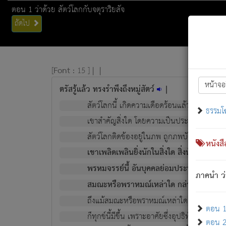
ตอน 1 ว่าด้วย สัตว์โลกกับจตุราริยสัจ
ถัดไป
[
Font :
15 ]
|
|
หน้าจอ
ตรัสรู้แล้ว ทรงรำพึงถึงหมู่สัตว์
|
สัตว์โลกนี้ เกิดความเดือดร้อนแล้ว มีผัสสะบั
ธรรมโ
เขาสำคัญสิ่งใด โดยความเป็นประการใด แต่สิ่งน
สัตว์โลกติดข้องอยู่ในภพ ถูกภพบังหน้าแล้ว มีภ
หนังส
เขาเพลิดเพลินยิ่งนักในสิ่งใด สิ่งนั้นเป็นภัย (ที
พรหมจรรย์นี้ อันบุคคลย่อมประพฤติ ก็เพื่อ
ภาคนำ ว่
สมณะหรือพราหมณ์เหล่าใด กล่าวความหลุดพ
ถึงแม้สมณะหรือพราหมณ์เหล่าใด กล่าวความอ
ตอน 1 
ก็ทุกข์นี้มีขึ้น เพราะอาศัยซึ่งอุปธิทั้งปวง.
ตอน 2 