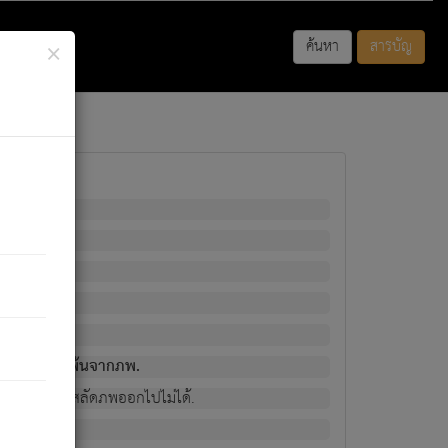
×
ค้นหา
สารบัญ
พนั้น
มิใช่ผู้หลดพ้นจากภพ.
วงนั้น ก็ยังสลัดภพออกไปไม่ได้.