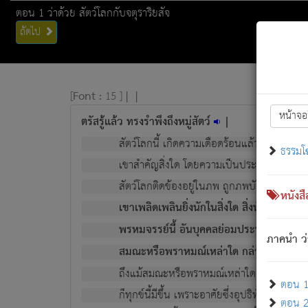
ตอน 1 ว่าด้วย สัตว์โลกกับจตุราริยสัจ
ถัดไป
[
Font :
15 ]
|
|
หน้าจอ
ตรัสรู้แล้ว ทรงรำพึงถึงหมู่สัตว์
|
สัตว์โลกนี้ เกิดความเดือดร้อนแล้ว มีผัสสะบั
ธรรมโ
เขาสำคัญสิ่งใด โดยความเป็นประการใด แต่สิ่งน
สัตว์โลกติดข้องอยู่ในภพ ถูกภพบังหน้าแล้ว มีภ
หนังส
เขาเพลิดเพลินยิ่งนักในสิ่งใด สิ่งนั้นเป็นภัย (ที
พรหมจรรย์นี้ อันบุคคลย่อมประพฤติ ก็เพื่อ
ภาคนำ ว่
สมณะหรือพราหมณ์เหล่าใด กล่าวความหลุดพ
ถึงแม้สมณะหรือพราหมณ์เหล่าใด กล่าวความอ
ตอน 1 
ก็ทุกข์นี้มีขึ้น เพราะอาศัยซึ่งอุปธิทั้งปวง.
ตอน 2 