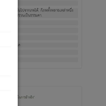
ม่เป็นผู้หลุดพ้นไปจากภพได้. ก็ภพทั้งหลายเหล่าหนึ่ง
กข์ มีความแปรปรวนเป็นธรรมดา.
ณหาด้วย.
น.
อไป). ดังนี้แล
นนำข้อมูลไปใช้ในการอ้างอิง"