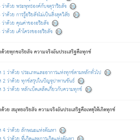
ดขึ้นแห่งทุกข์จึงไม่มี.
ว่าด้วย พระพุทธองค์กับจตุราริยสัจ
อันอวิชาหนาแน่นบังหนาแล้ว; และว่า สัตว์ผู้ยินดีในภพอันเป็นแล้วนั้น ย่อมไ
ว่าด้วย การรู้อริยสัจไม่เป็นสิ่งสุดวิสัย
ห่งประโยชน์โดยประการทั้งปวง; ภพทั้งหลายทั้งหมดนั้น ไม่เที่ยง เป็นทุ
ว่าด้วย คุณค่าของอริยสัจ
อบตามที่เป็นจริงอย่างนี้อยู่; เขาย่อมละภวตัณหาได้ และไม่เพลิดเพลินวิภวตั
ว่าด้วย เค้าโครงของอริยสัจ
ั้งหลาย) เพราะความสิ้นไปแห่งตัณหาโดยประการทั้งปวง นั้นคือนิพพา
ว เพราะไม่มีความยึดมั่น
าด้วยทุกขอริยสัจ ความจริงอันประเสริฐคือทุกข์
ล้ว ก้าวล่วงภพทั้งหลายทั้งปวงได้แล้ว เป็นผู้คงที่ (คือไม่เปลี่ยนแปลงอีกต่
ศ 1 ว่าด้วย ประเภทและอาการแห่งทุกข์ตามหลักทั่วไป
คนต้นโพธิ์เป็นที่ตรัสรู้ เมื่อตรัสรู้แล้วได้ 7 วัน)
 2 ว่าด้วย ทุกข์สรุปในปัญจุปาทานขันธ์
 3 ว่าด้วย หลักเบ็ดเตล็ดเกี่ยวกับความทุกข์
ด้วย สมุทยอริยสัจ ความจริงอันประเสริฐคือเหตุให้เกิดทุกข์
กที่สุด ผู้ศึกษาก็พึงตรวจสอบกับตัวเล่มหนังสือต้นฉบับ ที่มีการพิมพ์ครั้งล่าสุด ก่อ
ศ 4 ว่าด้วย ลักษณะแห่งตัณหา
 5 ว่าด้วย ที่เกิดและการเกิดแห่งตัณหา