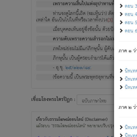
เพราะความสิ้นไปแห่งอุปาทานทั้งปวง ความเกิ
ตอน 3 
ท่านจงดูโลกนี้เถิด (จะเห็นว่า) สัตว์ทั้งหลาย
ตอน 4 
เหล่าใด อันเป็นไปในที่หรือเวลาทั้งปวง
เพื่อความมีแ
[3]
ตอน 5 
เมื่อบุคคลเห็นอยู่ซึ่งข้อนั้น ด้วยปัญญาอันช
ตอน 6 
ความดับเพราะความสำรอกไม่เหลือ (แห่งภพท
ภพใหม่ย่อมไม่มีแก่ภิกษุนั้น ผู้ดับเย็นสนิทแล้
ภาค ๑ ว่
ภิกษุนั้น เป็นผู้ครอบงำมารได้แล้ว ชนะสงครามแ
- อุ.ขุ.
๒๕/๑๒๑/๘๔
.
นิทเท
(ข้อความนี้ เป็นพระพุทธอุทานที่ทรงเปล่งออก ที่โ
นิทเทศ
นิทเทศ
เชื่อมโยงพระไตรปิฏก :
ภาค ๒ ว่า
เกี่ยวกับธรรมโฆษณ์ออนไลน์ (Disclaimer)
แม้ระบบ "ธรรมโฆษณ์ออนไลน์" พยายามปรับปรุงข้อมูลให้ถูกต้องมา
นิทเท
นิทเทศ