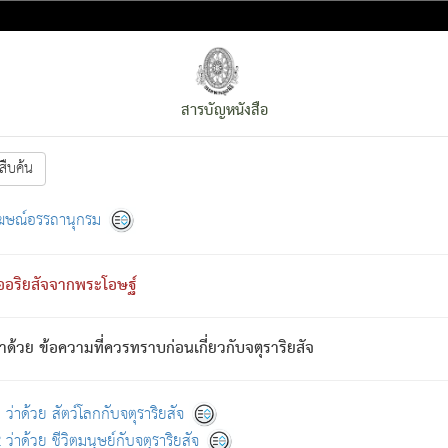
สารบัญหนังสือ
สืบค้น
งหน้า
ย่อมกล่าวซึ่งโรค (ความเสียดแทง) นั้นโดยความเป็นตัวเป็นตน
[1]
ฆษณ์อรรถานุกรม
ั้นย่อมเป็น (ตามที่เป็นจริง) โดยประการอื่นจากที่เขาสำคัญนั้น
พโดยความเป็นอย่างอื่น (จากที่มันเป็นอยู่จริง) จึงได้เพลิดเพลินยิ่งนักในภ
ืออริยสัจจากพระโอษฐ์
่เขาไม่รู้จัก)
: เขากลัวต่อสิ่งใดสิ่งนั้นเป็นทุกข์
การละขาดซึ่งภพ.
าด้วย ข้อความที่ควรทราบก่อนเกี่ยวกับจตุราริยสัจ
้นจากภพว่ามีได้เพราะภพ เรากล่าวว่า สมณะหรือพราหมณ์ทั้งปวงนั้น 
อกไปได้จากภพ ว่ามีได้เพราะวิภพ
: เรากล่าวว่า สมณะหรือพราหมณ์ทั้งป
[2]
ว่าด้วย สัตว์โลกกับจตุราริยสัจ
ว่าด้วย ชีวิตมนุษย์กับจตุราริยสัจ