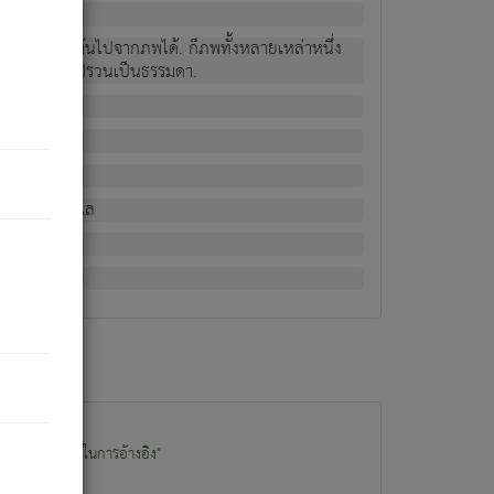
ม่เป็นผู้หลุดพ้นไปจากภพได้. ก็ภพทั้งหลายเหล่าหนึ่ง
กข์ มีความแปรปรวนเป็นธรรมดา.
ณหาด้วย.
น.
อไป). ดังนี้แล
นนำข้อมูลไปใช้ในการอ้างอิง"