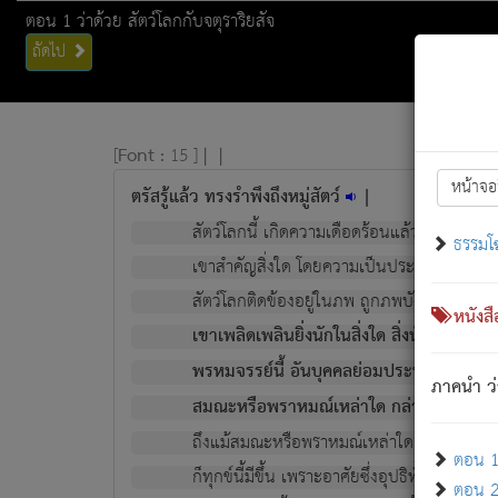
ตอน 1 ว่าด้วย สัตว์โลกกับจตุราริยสัจ
ถัดไป
[
Font :
15 ]
|
|
หน้าจอ
ตรัสรู้แล้ว ทรงรำพึงถึงหมู่สัตว์
|
สัตว์โลกนี้ เกิดความเดือดร้อนแล้ว มีผัสสะบั
ธรรมโ
เขาสำคัญสิ่งใด โดยความเป็นประการใด แต่สิ่งน
สัตว์โลกติดข้องอยู่ในภพ ถูกภพบังหน้าแล้ว มีภ
หนังส
เขาเพลิดเพลินยิ่งนักในสิ่งใด สิ่งนั้นเป็นภัย (ที
พรหมจรรย์นี้ อันบุคคลย่อมประพฤติ ก็เพื่อ
ภาคนำ ว่
สมณะหรือพราหมณ์เหล่าใด กล่าวความหลุดพ
ถึงแม้สมณะหรือพราหมณ์เหล่าใด กล่าวความอ
ตอน 1 
ก็ทุกข์นี้มีขึ้น เพราะอาศัยซึ่งอุปธิทั้งปวง.
ตอน 2 