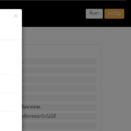
×
ค้นหา
สารบัญ
พนั้น
มิใช่ผู้หลดพ้นจากภพ.
วงนั้น ก็ยังสลัดภพออกไปไม่ได้.