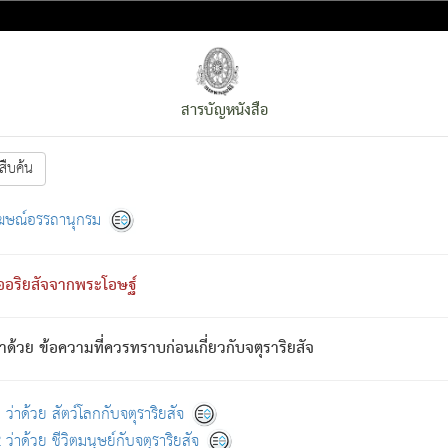
สารบัญหนังสือ
สืบค้น
งหน้า
ย่อมกล่าวซึ่งโรค (ความเสียดแทง) นั้นโดยความเป็นตัวเป็นตน
[1]
ฆษณ์อรรถานุกรม
ั้นย่อมเป็น (ตามที่เป็นจริง) โดยประการอื่นจากที่เขาสำคัญนั้น
พโดยความเป็นอย่างอื่น (จากที่มันเป็นอยู่จริง) จึงได้เพลิดเพลินยิ่งนักในภ
ืออริยสัจจากพระโอษฐ์
่เขาไม่รู้จัก)
: เขากลัวต่อสิ่งใดสิ่งนั้นเป็นทุกข์
การละขาดซึ่งภพ.
าด้วย ข้อความที่ควรทราบก่อนเกี่ยวกับจตุราริยสัจ
้นจากภพว่ามีได้เพราะภพ เรากล่าวว่า สมณะหรือพราหมณ์ทั้งปวงนั้น 
อกไปได้จากภพ ว่ามีได้เพราะวิภพ
: เรากล่าวว่า สมณะหรือพราหมณ์ทั้งป
[2]
ว่าด้วย สัตว์โลกกับจตุราริยสัจ
ว่าด้วย ชีวิตมนุษย์กับจตุราริยสัจ