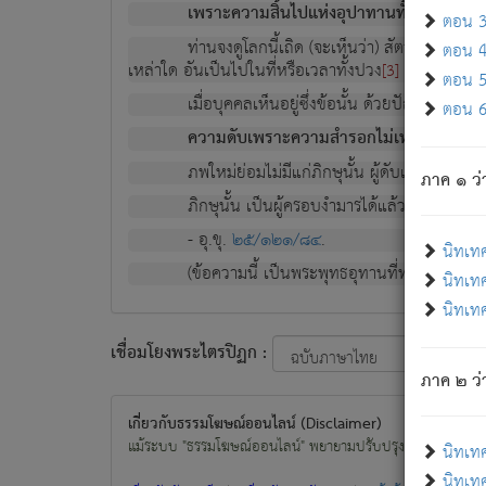
เพราะความสิ้นไปแห่งอุปาทานทั้งปวง ความเกิ
ตอน 3 
ท่านจงดูโลกนี้เถิด (จะเห็นว่า) สัตว์ทั้งหลาย
ตอน 4 
เหล่าใด อันเป็นไปในที่หรือเวลาทั้งปวง
เพื่อความมีแ
[3]
ตอน 5 
เมื่อบุคคลเห็นอยู่ซึ่งข้อนั้น ด้วยปัญญาอันช
ตอน 6 
ความดับเพราะความสำรอกไม่เหลือ (แห่งภพท
ภพใหม่ย่อมไม่มีแก่ภิกษุนั้น ผู้ดับเย็นสนิทแล้
ภาค ๑ ว่
ภิกษุนั้น เป็นผู้ครอบงำมารได้แล้ว ชนะสงครามแ
- อุ.ขุ.
๒๕/๑๒๑/๘๔
.
นิทเท
(ข้อความนี้ เป็นพระพุทธอุทานที่ทรงเปล่งออก ที่โ
นิทเทศ
นิทเทศ
เชื่อมโยงพระไตรปิฏก :
ภาค ๒ ว่า
เกี่ยวกับธรรมโฆษณ์ออนไลน์ (Disclaimer)
แม้ระบบ "ธรรมโฆษณ์ออนไลน์" พยายามปรับปรุงข้อมูลให้ถูกต้องมา
นิทเท
นิทเทศ