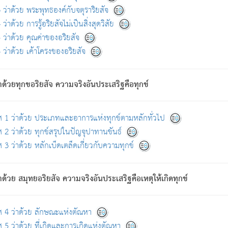
ดขึ้นแห่งทุกข์จึงไม่มี.
ว่าด้วย พระพุทธองค์กับจตุราริยสัจ
อันอวิชาหนาแน่นบังหนาแล้ว; และว่า สัตว์ผู้ยินดีในภพอันเป็นแล้วนั้น ย่อมไ
ว่าด้วย การรู้อริยสัจไม่เป็นสิ่งสุดวิสัย
ห่งประโยชน์โดยประการทั้งปวง; ภพทั้งหลายทั้งหมดนั้น ไม่เที่ยง เป็นทุ
ว่าด้วย คุณค่าของอริยสัจ
อบตามที่เป็นจริงอย่างนี้อยู่; เขาย่อมละภวตัณหาได้ และไม่เพลิดเพลินวิภวตั
ว่าด้วย เค้าโครงของอริยสัจ
ั้งหลาย) เพราะความสิ้นไปแห่งตัณหาโดยประการทั้งปวง นั้นคือนิพพา
ว เพราะไม่มีความยึดมั่น
าด้วยทุกขอริยสัจ ความจริงอันประเสริฐคือทุกข์
ล้ว ก้าวล่วงภพทั้งหลายทั้งปวงได้แล้ว เป็นผู้คงที่ (คือไม่เปลี่ยนแปลงอีกต่
ศ 1 ว่าด้วย ประเภทและอาการแห่งทุกข์ตามหลักทั่วไป
คนต้นโพธิ์เป็นที่ตรัสรู้ เมื่อตรัสรู้แล้วได้ 7 วัน)
 2 ว่าด้วย ทุกข์สรุปในปัญจุปาทานขันธ์
 3 ว่าด้วย หลักเบ็ดเตล็ดเกี่ยวกับความทุกข์
ด้วย สมุทยอริยสัจ ความจริงอันประเสริฐคือเหตุให้เกิดทุกข์
กที่สุด ผู้ศึกษาก็พึงตรวจสอบกับตัวเล่มหนังสือต้นฉบับ ที่มีการพิมพ์ครั้งล่าสุด ก่อ
ศ 4 ว่าด้วย ลักษณะแห่งตัณหา
 5 ว่าด้วย ที่เกิดและการเกิดแห่งตัณหา