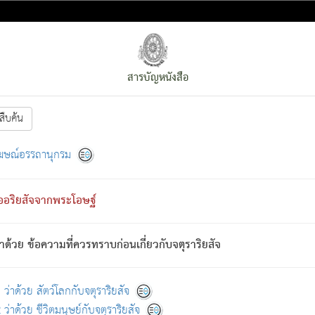
สารบัญหนังสือ
สืบค้น
งหน้า
ย่อมกล่าวซึ่งโรค (ความเสียดแทง) นั้นโดยความเป็นตัวเป็นตน
[1]
ฆษณ์อรรถานุกรม
ั้นย่อมเป็น (ตามที่เป็นจริง) โดยประการอื่นจากที่เขาสำคัญนั้น
พโดยความเป็นอย่างอื่น (จากที่มันเป็นอยู่จริง) จึงได้เพลิดเพลินยิ่งนักในภ
ืออริยสัจจากพระโอษฐ์
่เขาไม่รู้จัก)
: เขากลัวต่อสิ่งใดสิ่งนั้นเป็นทุกข์
การละขาดซึ่งภพ.
าด้วย ข้อความที่ควรทราบก่อนเกี่ยวกับจตุราริยสัจ
้นจากภพว่ามีได้เพราะภพ เรากล่าวว่า สมณะหรือพราหมณ์ทั้งปวงนั้น 
อกไปได้จากภพ ว่ามีได้เพราะวิภพ
: เรากล่าวว่า สมณะหรือพราหมณ์ทั้งป
[2]
ว่าด้วย สัตว์โลกกับจตุราริยสัจ
ว่าด้วย ชีวิตมนุษย์กับจตุราริยสัจ