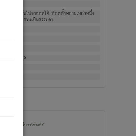
ม่เป็นผู้หลุดพ้นไปจากภพได้. ก็ภพทั้งหลายเหล่าหนึ่ง
กข์ มีความแปรปรวนเป็นธรรมดา.
ณหาด้วย.
น.
อไป). ดังนี้แล
นนำข้อมูลไปใช้ในการอ้างอิง"