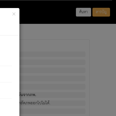
×
ค้นหา
สารบัญ
พนั้น
มิใช่ผู้หลดพ้นจากภพ.
วงนั้น ก็ยังสลัดภพออกไปไม่ได้.