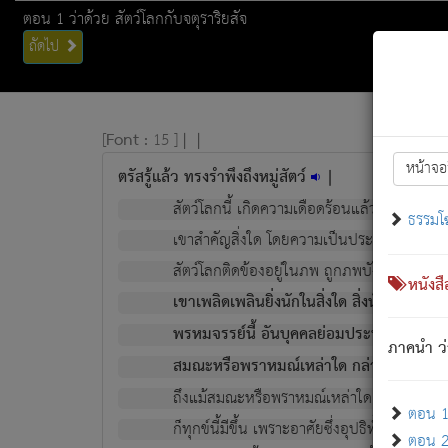
ตอน 1 ว่าด้วย สัตว์โลกกับจตุราริยสัจ
ถัดไป
[
Font :
15 ]
|
|
หน้าจอ
ตรัสรู้แล้ว ทรงรำพึงถึงหมู่สัตว์
|
สัตว์โลกนี้ เกิดความเดือดร้อนแล้ว มีผัสสะบั
ธรรมโ
เขาสำคัญสิ่งใด โดยความเป็นประการใด แต่สิ่งน
สัตว์โลกติดข้องอยู่ในภพ ถูกภพบังหน้าแล้ว มีภ
หนังส
เขาเพลิดเพลินยิ่งนักในสิ่งใด สิ่งนั้นเป็นภัย (ที
พรหมจรรย์นี้ อันบุคคลย่อมประพฤติ ก็เพื่อ
ภาคนำ ว่
สมณะหรือพราหมณ์เหล่าใด กล่าวความหลุดพ
ถึงแม้สมณะหรือพราหมณ์เหล่าใด กล่าวความอ
ตอน 1 
ก็ทุกข์นี้มีขึ้น เพราะอาศัยซึ่งอุปธิทั้งปวง.
ตอน 2 