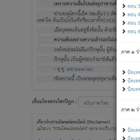
เพราะความสิ้นไปแห่งอุปาทานทั้งปวง ความเกิ
ตอน 3 
ท่านจงดูโลกนี้เถิด (จะเห็นว่า) สัตว์ทั้งหลาย
ตอน 4 
เหล่าใด อันเป็นไปในที่หรือเวลาทั้งปวง
เพื่อความมีแ
[3]
ตอน 5 
เมื่อบุคคลเห็นอยู่ซึ่งข้อนั้น ด้วยปัญญาอันช
ตอน 6 
ความดับเพราะความสำรอกไม่เหลือ (แห่งภพท
ภพใหม่ย่อมไม่มีแก่ภิกษุนั้น ผู้ดับเย็นสนิทแล้
ภาค ๑ ว่
ภิกษุนั้น เป็นผู้ครอบงำมารได้แล้ว ชนะสงครามแ
- อุ.ขุ.
๒๕/๑๒๑/๘๔
.
นิทเท
(ข้อความนี้ เป็นพระพุทธอุทานที่ทรงเปล่งออก ที่โ
นิทเทศ
นิทเทศ
เชื่อมโยงพระไตรปิฏก :
ภาค ๒ ว่า
เกี่ยวกับธรรมโฆษณ์ออนไลน์ (Disclaimer)
แม้ระบบ "ธรรมโฆษณ์ออนไลน์" พยายามปรับปรุงข้อมูลให้ถูกต้องมา
นิทเท
นิทเทศ