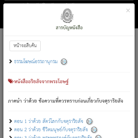
ตอน 1 ว่าด้วย สัตว์โลกกับจตุราริยสัจ
×
ถัดไป
ค้นหา
สารบัญ
สารบัญหนังสือ
[
Font :
15 ]
|
|
หน้าจอสืบค้น
ตรัสรู้แล้ว ทรงรำพึงถึงหมู่สัตว์
|
ธรรมโฆษณ์อรรถานุกรม
สัตว์โลกนี้ เกิดความเดือดร้อนแล้ว มีผัสสะบังหน้า
ย่อม
[1]
กล่าวซึ่งโรค (ความเสียดแทง) นั้นโดยความเป็นตัวเป็นตน
เขาสำคัญสิ่งใด โดยความเป็นประการใด แต่สิ่งนั้นย่อมเป็น
หนังสืออริยสัจจากพระโอษฐ์
(ตามที่เป็นจริง) โดยประการอื่นจากที่เขาสำคัญนั้น
สัตว์โลกติดข้องอยู่ในภพ ถูกภพบังหน้าแล้ว มีภพโดยความ
ภาคนำ ว่าด้วย ข้อความที่ควรทราบก่อนเกี่ยวกับจตุราริยสัจ
เป็นอย่างอื่น (จากที่มันเป็นอยู่จริง) จึงได้เพลิดเพลินยิ่งนักในภพ
นั้น
เขาเพลิดเพลินยิ่งนักในสิ่งใด สิ่งนั้นเป็นภัย (ที่เขาไม่รู้จัก)
:
ตอน 1 ว่าด้วย สัตว์โลกกับจตุราริยสัจ
เขากลัวต่อสิ่งใดสิ่งนั้นเป็นทุกข์
ตอน 2 ว่าด้วย ชีวิตมนุษย์กับจตุราริยสัจ
พรหมจรรย์นี้ อันบุคคลย่อมประพฤติ ก็เพื่อการละขาดซึ่ง