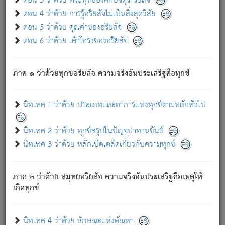
ตอน 3 ว่าด้วย พระพุทธองค์กับจตุราริยสัจ
ภพ.
ตอน 4 ว่าด้วย การรู้อริยสัจไม่เป็นสิ่งสุดวิสัย
สมณะหรือพราหมณ์เหล่าใด กล่าวความหลุดพ้นจากภพว่า
ตอน 5 ว่าด้วย คุณค่าของอริยสัจ
มีได้เพราะภพ เรากล่าวว่า สมณะหรือพราหมณ์ทั้งปวงนั้น
ตอน 6 ว่าด้วย เค้าโครงของอริยสัจ
มิใช่ผู้หลดพ้นจากภพ.
ถึงแม้สมณะหรือพราหมณ์เหล่าใด กล่าวความออกไปได้จาก
ภพ ว่ามีได้เพราะวิภพ
: เรากล่าวว่า สมณะหรือพราหมณ์ทั้ง
[2]
ภาค ๑ ว่าด้วยทุกขอริยสัจ ความจริงอันประเสริฐคือทุกข์
ปวงนั้น ก็ยังสลัดภพออกไปไม่ได้.
ก็ทุกข์นี้มีขึ้น เพราะอาศัยซึ่งอุปธิทั้งปวง.
นิทเทศ 1 ว่าด้วย ประเภทและอาการแห่งทุกข์ตามหลักทั่วไป
เพราะความสิ้นไปแห่งอุปาทานทั้งปวง ความเกิดขึ้นแห่ง
ทุกข์จึงไม่มี.
นิทเทศ 2 ว่าด้วย ทุกข์สรุปในปัญจุปาทานขันธ์
ท่านจงดูโลกนี้เถิด (จะเห็นว่า) สัตว์ทั้งหลายอันอวิชาหนา
นิทเทศ 3 ว่าด้วย หลักเบ็ดเตล็ดเกี่ยวกับความทุกข์
แน่นบังหนาแล้ว; และว่า สัตว์ผู้ยินดีในภพอันเป็นแล้วนั้น ย่อม
ไม่เป็นผู้หลุดพ้นไปจากภพได้. ก็ภพทั้งหลายเหล่าหนึ่งเหล่าใด
อันเป็นไปในที่หรือเวลาทั้งปวง
เพื่อความมีแห่งประโยชน์โดย
[3]
ภาค ๒ ว่าด้วย สมุทยอริยสัจ ความจริงอันประเสริฐคือเหตุให้
ประการทั้งปวง; ภพทั้งหลายทั้งหมดนั้น ไม่เที่ยง เป็นทุกข์ มี
เกิดทุกข์
ความแปรปรวนเป็นธรรมดา.
เมื่อบุคคลเห็นอยู่ซึ่งข้อนั้น ด้วยปัญญาอันชอบตามที่เป็นจริง
อย่างนี้อยู่; เขาย่อมละภวตัณหาได้ และไม่เพลิดเพลินวิภวตัณหา
นิทเทศ 4 ว่าด้วย ลักษณะแห่งตัณหา