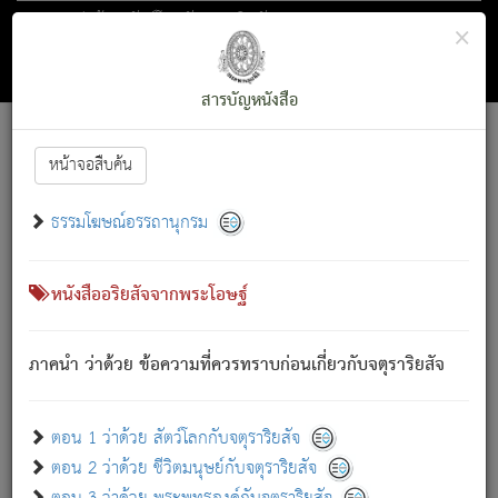
ตอน 1 ว่าด้วย สัตว์โลกกับจตุราริยสัจ
×
ถัดไป
ค้นหา
สารบัญ
สารบัญหนังสือ
[
Font :
15 ]
|
|
หน้าจอสืบค้น
ตรัสรู้แล้ว ทรงรำพึงถึงหมู่สัตว์
|
ธรรมโฆษณ์อรรถานุกรม
สัตว์โลกนี้ เกิดความเดือดร้อนแล้ว มีผัสสะบังหน้า
ย่อม
[1]
กล่าวซึ่งโรค (ความเสียดแทง) นั้นโดยความเป็นตัวเป็นตน
เขาสำคัญสิ่งใด โดยความเป็นประการใด แต่สิ่งนั้นย่อมเป็น
หนังสืออริยสัจจากพระโอษฐ์
(ตามที่เป็นจริง) โดยประการอื่นจากที่เขาสำคัญนั้น
สัตว์โลกติดข้องอยู่ในภพ ถูกภพบังหน้าแล้ว มีภพโดยความ
ภาคนำ ว่าด้วย ข้อความที่ควรทราบก่อนเกี่ยวกับจตุราริยสัจ
เป็นอย่างอื่น (จากที่มันเป็นอยู่จริง) จึงได้เพลิดเพลินยิ่งนักในภพ
นั้น
เขาเพลิดเพลินยิ่งนักในสิ่งใด สิ่งนั้นเป็นภัย (ที่เขาไม่รู้จัก)
:
ตอน 1 ว่าด้วย สัตว์โลกกับจตุราริยสัจ
เขากลัวต่อสิ่งใดสิ่งนั้นเป็นทุกข์
ตอน 2 ว่าด้วย ชีวิตมนุษย์กับจตุราริยสัจ
พรหมจรรย์นี้ อันบุคคลย่อมประพฤติ ก็เพื่อการละขาดซึ่ง