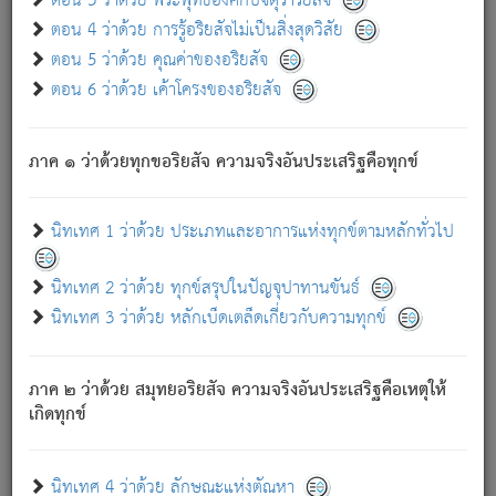
ตอน 3 ว่าด้วย พระพุทธองค์กับจตุราริยสัจ
ภพ.
ตอน 4 ว่าด้วย การรู้อริยสัจไม่เป็นสิ่งสุดวิสัย
สมณะหรือพราหมณ์เหล่าใด กล่าวความหลุดพ้นจากภพว่า
ตอน 5 ว่าด้วย คุณค่าของอริยสัจ
มีได้เพราะภพ เรากล่าวว่า สมณะหรือพราหมณ์ทั้งปวงนั้น
ตอน 6 ว่าด้วย เค้าโครงของอริยสัจ
มิใช่ผู้หลดพ้นจากภพ.
ถึงแม้สมณะหรือพราหมณ์เหล่าใด กล่าวความออกไปได้จาก
ภพ ว่ามีได้เพราะวิภพ
: เรากล่าวว่า สมณะหรือพราหมณ์ทั้ง
[2]
ภาค ๑ ว่าด้วยทุกขอริยสัจ ความจริงอันประเสริฐคือทุกข์
ปวงนั้น ก็ยังสลัดภพออกไปไม่ได้.
ก็ทุกข์นี้มีขึ้น เพราะอาศัยซึ่งอุปธิทั้งปวง.
นิทเทศ 1 ว่าด้วย ประเภทและอาการแห่งทุกข์ตามหลักทั่วไป
เพราะความสิ้นไปแห่งอุปาทานทั้งปวง ความเกิดขึ้นแห่ง
ทุกข์จึงไม่มี.
นิทเทศ 2 ว่าด้วย ทุกข์สรุปในปัญจุปาทานขันธ์
ท่านจงดูโลกนี้เถิด (จะเห็นว่า) สัตว์ทั้งหลายอันอวิชาหนา
นิทเทศ 3 ว่าด้วย หลักเบ็ดเตล็ดเกี่ยวกับความทุกข์
แน่นบังหนาแล้ว; และว่า สัตว์ผู้ยินดีในภพอันเป็นแล้วนั้น ย่อม
ไม่เป็นผู้หลุดพ้นไปจากภพได้. ก็ภพทั้งหลายเหล่าหนึ่งเหล่าใด
อันเป็นไปในที่หรือเวลาทั้งปวง
เพื่อความมีแห่งประโยชน์โดย
[3]
ภาค ๒ ว่าด้วย สมุทยอริยสัจ ความจริงอันประเสริฐคือเหตุให้
ประการทั้งปวง; ภพทั้งหลายทั้งหมดนั้น ไม่เที่ยง เป็นทุกข์ มี
เกิดทุกข์
ความแปรปรวนเป็นธรรมดา.
เมื่อบุคคลเห็นอยู่ซึ่งข้อนั้น ด้วยปัญญาอันชอบตามที่เป็นจริง
อย่างนี้อยู่; เขาย่อมละภวตัณหาได้ และไม่เพลิดเพลินวิภวตัณหา
นิทเทศ 4 ว่าด้วย ลักษณะแห่งตัณหา