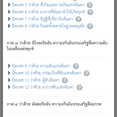
ด้วย.
นิทเทศ 5 ว่าด้วย ที่เกิดและการเกิดแห่งตัณหา
ความดับเพราะความสำรอกไม่เหลือ (แห่งภพทั้งหลาย)
นิทเทศ 6 ว่าด้วย อาการที่ตัณหาทำให้เกิดทุกข์
เพราะความสิ้นไปแห่งตัณหาโดยประการทั้งปวง นั้นคือ
นิทเทศ 7 ว่าด้วย ทิฏฐิที่เกี่ยวกับตัณหา
นิพพาน.
นิทเทศ 8 ว่าด้วย กิเลสทั้งหลายในฐานะสมุทัย
ภพใหม่ย่อมไม่มีแก่ภิกษุนั้น ผู้ดับเย็นสนิทแล้ว เพราะไม่มี
ความยึดมั่น
ภาค ๓ ว่าด้วย นิโรธอริยสัจ ความจริงอันประเสริฐคือความดับ
ภิกษุนั้น เป็นผู้ครอบงำมารได้แล้ว ชนะสงครามแล้ว ก้าวล่วง
ไม่เหลือแห่งทุกข์
ภพทั้งหลายทั้งปวงได้แล้ว เป็นผู้คงที่ (คือไม่เปลี่ยนแปลงอีกต่อ
ไป). ดังนี้แล
- อุ.ขุ.
๒๕/๑๒๑/๘๔
.
นิทเทศ 9 ว่าด้วย ความดับแห่งตัณหา
(ข้อความนี้ เป็นพระพุทธอุทานที่ทรงเปล่งออก ที่โคนต้นโพธิ์
นิทเทศ 10 ว่าด้วย ธรรมเป็นที่ดับแห่งตัณหา
เป็นที่ตรัสรู้ เมื่อตรัสรู้แล้วได้ 7 วัน)
นิทเทศ 11 ว่าด้วย ผู้ดับตัณหา
นิทเทศ 12 ว่าด้วย อาการดับแห่งตัณหา
เชื่อมโยงพระไตรปิฏก :
ภาค ๔ ว่าด้วย มัคคอริยสัจ ความจริงอันประเสริฐคือมรรค