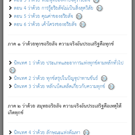
ตอน 3 ว่าด้วย พระพุทธองค์กับจตุราริยสัจ
ภพ.
ตอน 4 ว่าด้วย การรู้อริยสัจไม่เป็นสิ่งสุดวิสัย
สมณะหรือพราหมณ์เหล่าใด กล่าวความหลุดพ้นจากภพว่า
ตอน 5 ว่าด้วย คุณค่าของอริยสัจ
มีได้เพราะภพ เรากล่าวว่า สมณะหรือพราหมณ์ทั้งปวงนั้น
ตอน 6 ว่าด้วย เค้าโครงของอริยสัจ
มิใช่ผู้หลดพ้นจากภพ.
ถึงแม้สมณะหรือพราหมณ์เหล่าใด กล่าวความออกไปได้จาก
ภพ ว่ามีได้เพราะวิภพ
: เรากล่าวว่า สมณะหรือพราหมณ์ทั้ง
[2]
ภาค ๑ ว่าด้วยทุกขอริยสัจ ความจริงอันประเสริฐคือทุกข์
ปวงนั้น ก็ยังสลัดภพออกไปไม่ได้.
ก็ทุกข์นี้มีขึ้น เพราะอาศัยซึ่งอุปธิทั้งปวง.
นิทเทศ 1 ว่าด้วย ประเภทและอาการแห่งทุกข์ตามหลักทั่วไป
เพราะความสิ้นไปแห่งอุปาทานทั้งปวง ความเกิดขึ้นแห่ง
ทุกข์จึงไม่มี.
นิทเทศ 2 ว่าด้วย ทุกข์สรุปในปัญจุปาทานขันธ์
ท่านจงดูโลกนี้เถิด (จะเห็นว่า) สัตว์ทั้งหลายอันอวิชาหนา
นิทเทศ 3 ว่าด้วย หลักเบ็ดเตล็ดเกี่ยวกับความทุกข์
แน่นบังหนาแล้ว; และว่า สัตว์ผู้ยินดีในภพอันเป็นแล้วนั้น ย่อม
ไม่เป็นผู้หลุดพ้นไปจากภพได้. ก็ภพทั้งหลายเหล่าหนึ่งเหล่าใด
อันเป็นไปในที่หรือเวลาทั้งปวง
เพื่อความมีแห่งประโยชน์โดย
[3]
ภาค ๒ ว่าด้วย สมุทยอริยสัจ ความจริงอันประเสริฐคือเหตุให้
ประการทั้งปวง; ภพทั้งหลายทั้งหมดนั้น ไม่เที่ยง เป็นทุกข์ มี
เกิดทุกข์
ความแปรปรวนเป็นธรรมดา.
เมื่อบุคคลเห็นอยู่ซึ่งข้อนั้น ด้วยปัญญาอันชอบตามที่เป็นจริง
อย่างนี้อยู่; เขาย่อมละภวตัณหาได้ และไม่เพลิดเพลินวิภวตัณหา
นิทเทศ 4 ว่าด้วย ลักษณะแห่งตัณหา