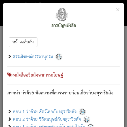
ตอน 1 ว่าด้วย สัตว์โลกกับจตุราริยสัจ
×
ถัดไป
ค้นหา
สารบัญ
สารบัญหนังสือ
[
Font :
15 ]
|
|
หน้าจอสืบค้น
ตรัสรู้แล้ว ทรงรำพึงถึงหมู่สัตว์
|
ธรรมโฆษณ์อรรถานุกรม
สัตว์โลกนี้ เกิดความเดือดร้อนแล้ว มีผัสสะบังหน้า
ย่อม
[1]
กล่าวซึ่งโรค (ความเสียดแทง) นั้นโดยความเป็นตัวเป็นตน
เขาสำคัญสิ่งใด โดยความเป็นประการใด แต่สิ่งนั้นย่อมเป็น
หนังสืออริยสัจจากพระโอษฐ์
(ตามที่เป็นจริง) โดยประการอื่นจากที่เขาสำคัญนั้น
สัตว์โลกติดข้องอยู่ในภพ ถูกภพบังหน้าแล้ว มีภพโดยความ
ภาคนำ ว่าด้วย ข้อความที่ควรทราบก่อนเกี่ยวกับจตุราริยสัจ
เป็นอย่างอื่น (จากที่มันเป็นอยู่จริง) จึงได้เพลิดเพลินยิ่งนักในภพ
นั้น
เขาเพลิดเพลินยิ่งนักในสิ่งใด สิ่งนั้นเป็นภัย (ที่เขาไม่รู้จัก)
:
ตอน 1 ว่าด้วย สัตว์โลกกับจตุราริยสัจ
เขากลัวต่อสิ่งใดสิ่งนั้นเป็นทุกข์
ตอน 2 ว่าด้วย ชีวิตมนุษย์กับจตุราริยสัจ
พรหมจรรย์นี้ อันบุคคลย่อมประพฤติ ก็เพื่อการละขาดซึ่ง