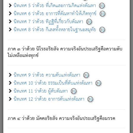
ด้วย.
นิทเทศ 5 ว่าด้วย ที่เกิดและการเกิดแห่งตัณหา
ความดับเพราะความสำรอกไม่เหลือ (แห่งภพทั้งหลาย)
นิทเทศ 6 ว่าด้วย อาการที่ตัณหาทำให้เกิดทุกข์
เพราะความสิ้นไปแห่งตัณหาโดยประการทั้งปวง นั้นคือ
นิทเทศ 7 ว่าด้วย ทิฏฐิที่เกี่ยวกับตัณหา
นิพพาน.
นิทเทศ 8 ว่าด้วย กิเลสทั้งหลายในฐานะสมุทัย
ภพใหม่ย่อมไม่มีแก่ภิกษุนั้น ผู้ดับเย็นสนิทแล้ว เพราะไม่มี
ความยึดมั่น
ภาค ๓ ว่าด้วย นิโรธอริยสัจ ความจริงอันประเสริฐคือความดับ
ภิกษุนั้น เป็นผู้ครอบงำมารได้แล้ว ชนะสงครามแล้ว ก้าวล่วง
ไม่เหลือแห่งทุกข์
ภพทั้งหลายทั้งปวงได้แล้ว เป็นผู้คงที่ (คือไม่เปลี่ยนแปลงอีกต่อ
ไป). ดังนี้แล
- อุ.ขุ.
๒๕/๑๒๑/๘๔
.
นิทเทศ 9 ว่าด้วย ความดับแห่งตัณหา
(ข้อความนี้ เป็นพระพุทธอุทานที่ทรงเปล่งออก ที่โคนต้นโพธิ์
นิทเทศ 10 ว่าด้วย ธรรมเป็นที่ดับแห่งตัณหา
เป็นที่ตรัสรู้ เมื่อตรัสรู้แล้วได้ 7 วัน)
นิทเทศ 11 ว่าด้วย ผู้ดับตัณหา
นิทเทศ 12 ว่าด้วย อาการดับแห่งตัณหา
เชื่อมโยงพระไตรปิฏก :
ภาค ๔ ว่าด้วย มัคคอริยสัจ ความจริงอันประเสริฐคือมรรค