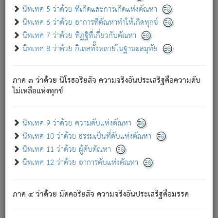
ด้วย.
นิทเทศ 5 ว่าด้วย ที่เกิดและการเกิดแห่งตัณหา
ความดับเพราะความสำรอกไม่เหลือ (แห่งภพทั้งหลาย)
นิทเทศ 6 ว่าด้วย อาการที่ตัณหาทำให้เกิดทุกข์
เพราะความสิ้นไปแห่งตัณหาโดยประการทั้งปวง นั้นคือ
นิทเทศ 7 ว่าด้วย ทิฏฐิที่เกี่ยวกับตัณหา
นิพพาน.
นิทเทศ 8 ว่าด้วย กิเลสทั้งหลายในฐานะสมุทัย
ภพใหม่ย่อมไม่มีแก่ภิกษุนั้น ผู้ดับเย็นสนิทแล้ว เพราะไม่มี
ความยึดมั่น
ภาค ๓ ว่าด้วย นิโรธอริยสัจ ความจริงอันประเสริฐคือความดับ
ภิกษุนั้น เป็นผู้ครอบงำมารได้แล้ว ชนะสงครามแล้ว ก้าวล่วง
ไม่เหลือแห่งทุกข์
ภพทั้งหลายทั้งปวงได้แล้ว เป็นผู้คงที่ (คือไม่เปลี่ยนแปลงอีกต่อ
ไป). ดังนี้แล
- อุ.ขุ.
๒๕/๑๒๑/๘๔
.
นิทเทศ 9 ว่าด้วย ความดับแห่งตัณหา
(ข้อความนี้ เป็นพระพุทธอุทานที่ทรงเปล่งออก ที่โคนต้นโพธิ์
นิทเทศ 10 ว่าด้วย ธรรมเป็นที่ดับแห่งตัณหา
เป็นที่ตรัสรู้ เมื่อตรัสรู้แล้วได้ 7 วัน)
นิทเทศ 11 ว่าด้วย ผู้ดับตัณหา
นิทเทศ 12 ว่าด้วย อาการดับแห่งตัณหา
เชื่อมโยงพระไตรปิฏก :
ภาค ๔ ว่าด้วย มัคคอริยสัจ ความจริงอันประเสริฐคือมรรค