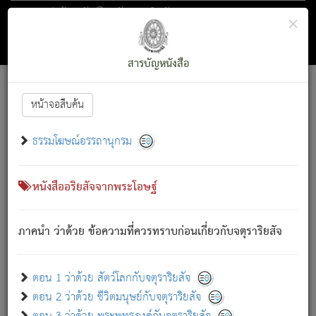
ตอน 1 ว่าด้วย สัตว์โลกกับจตุราริยสัจ
×
ถัดไป
ค้นหา
สารบัญ
สารบัญหนังสือ
[
Font :
15 ]
|
|
หน้าจอสืบค้น
ตรัสรู้แล้ว ทรงรำพึงถึงหมู่สัตว์
|
ธรรมโฆษณ์อรรถานุกรม
สัตว์โลกนี้ เกิดความเดือดร้อนแล้ว มีผัสสะบังหน้า
ย่อม
[1]
กล่าวซึ่งโรค (ความเสียดแทง) นั้นโดยความเป็นตัวเป็นตน
เขาสำคัญสิ่งใด โดยความเป็นประการใด แต่สิ่งนั้นย่อมเป็น
หนังสืออริยสัจจากพระโอษฐ์
(ตามที่เป็นจริง) โดยประการอื่นจากที่เขาสำคัญนั้น
สัตว์โลกติดข้องอยู่ในภพ ถูกภพบังหน้าแล้ว มีภพโดยความ
ภาคนำ ว่าด้วย ข้อความที่ควรทราบก่อนเกี่ยวกับจตุราริยสัจ
เป็นอย่างอื่น (จากที่มันเป็นอยู่จริง) จึงได้เพลิดเพลินยิ่งนักในภพ
นั้น
เขาเพลิดเพลินยิ่งนักในสิ่งใด สิ่งนั้นเป็นภัย (ที่เขาไม่รู้จัก)
:
ตอน 1 ว่าด้วย สัตว์โลกกับจตุราริยสัจ
เขากลัวต่อสิ่งใดสิ่งนั้นเป็นทุกข์
ตอน 2 ว่าด้วย ชีวิตมนุษย์กับจตุราริยสัจ
พรหมจรรย์นี้ อันบุคคลย่อมประพฤติ ก็เพื่อการละขาดซึ่ง