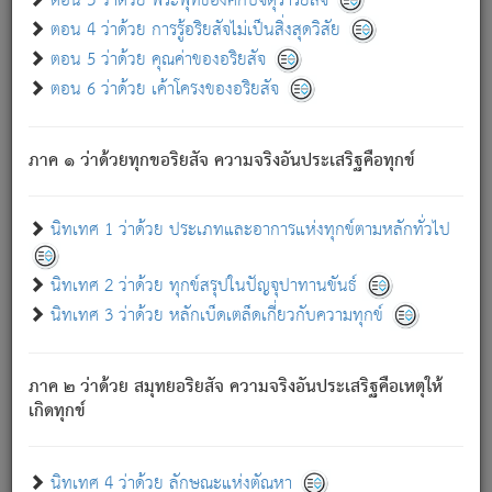
ตอน 3 ว่าด้วย พระพุทธองค์กับจตุราริยสัจ
ภพ.
ตอน 4 ว่าด้วย การรู้อริยสัจไม่เป็นสิ่งสุดวิสัย
สมณะหรือพราหมณ์เหล่าใด กล่าวความหลุดพ้นจากภพว่า
ตอน 5 ว่าด้วย คุณค่าของอริยสัจ
มีได้เพราะภพ เรากล่าวว่า สมณะหรือพราหมณ์ทั้งปวงนั้น
ตอน 6 ว่าด้วย เค้าโครงของอริยสัจ
มิใช่ผู้หลดพ้นจากภพ.
ถึงแม้สมณะหรือพราหมณ์เหล่าใด กล่าวความออกไปได้จาก
ภพ ว่ามีได้เพราะวิภพ
: เรากล่าวว่า สมณะหรือพราหมณ์ทั้ง
[2]
ภาค ๑ ว่าด้วยทุกขอริยสัจ ความจริงอันประเสริฐคือทุกข์
ปวงนั้น ก็ยังสลัดภพออกไปไม่ได้.
ก็ทุกข์นี้มีขึ้น เพราะอาศัยซึ่งอุปธิทั้งปวง.
นิทเทศ 1 ว่าด้วย ประเภทและอาการแห่งทุกข์ตามหลักทั่วไป
เพราะความสิ้นไปแห่งอุปาทานทั้งปวง ความเกิดขึ้นแห่ง
ทุกข์จึงไม่มี.
นิทเทศ 2 ว่าด้วย ทุกข์สรุปในปัญจุปาทานขันธ์
ท่านจงดูโลกนี้เถิด (จะเห็นว่า) สัตว์ทั้งหลายอันอวิชาหนา
นิทเทศ 3 ว่าด้วย หลักเบ็ดเตล็ดเกี่ยวกับความทุกข์
แน่นบังหนาแล้ว; และว่า สัตว์ผู้ยินดีในภพอันเป็นแล้วนั้น ย่อม
ไม่เป็นผู้หลุดพ้นไปจากภพได้. ก็ภพทั้งหลายเหล่าหนึ่งเหล่าใด
อันเป็นไปในที่หรือเวลาทั้งปวง
เพื่อความมีแห่งประโยชน์โดย
[3]
ภาค ๒ ว่าด้วย สมุทยอริยสัจ ความจริงอันประเสริฐคือเหตุให้
ประการทั้งปวง; ภพทั้งหลายทั้งหมดนั้น ไม่เที่ยง เป็นทุกข์ มี
เกิดทุกข์
ความแปรปรวนเป็นธรรมดา.
เมื่อบุคคลเห็นอยู่ซึ่งข้อนั้น ด้วยปัญญาอันชอบตามที่เป็นจริง
อย่างนี้อยู่; เขาย่อมละภวตัณหาได้ และไม่เพลิดเพลินวิภวตัณหา
นิทเทศ 4 ว่าด้วย ลักษณะแห่งตัณหา