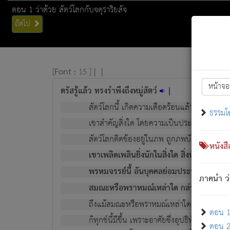
ตอน 1 ว่าด้วย สัตว์โลกกับจตุราริยสัจ
ถัดไป
[
Font :
15 ]
|
|
หน้าจอ
ตรัสรู้แล้ว ทรงรำพึงถึงหมู่สัตว์
|
สัตว์โลกนี้ เกิดความเดือดร้อนแล้ว มีผัสสะบั
ธรรมโ
เขาสำคัญสิ่งใด โดยความเป็นประการใด แต่สิ่งน
สัตว์โลกติดข้องอยู่ในภพ ถูกภพบังหน้าแล้ว มีภ
หนังส
เขาเพลิดเพลินยิ่งนักในสิ่งใด สิ่งนั้นเป็นภัย (ที
พรหมจรรย์นี้ อันบุคคลย่อมประพฤติ ก็เพื่อ
ภาคนำ ว่
สมณะหรือพราหมณ์เหล่าใด กล่าวความหลุดพ
ถึงแม้สมณะหรือพราหมณ์เหล่าใด กล่าวความอ
ตอน 1 
ก็ทุกข์นี้มีขึ้น เพราะอาศัยซึ่งอุปธิทั้งปวง.
ตอน 2 