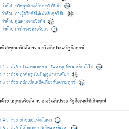
ดขึ้นแห่งทุกข์จึงไม่มี.
ว่าด้วย พระพุทธองค์กับจตุราริยสัจ
อันอวิชาหนาแน่นบังหนาแล้ว; และว่า สัตว์ผู้ยินดีในภพอันเป็นแล้วนั้น ย่อมไ
ว่าด้วย การรู้อริยสัจไม่เป็นสิ่งสุดวิสัย
ห่งประโยชน์โดยประการทั้งปวง; ภพทั้งหลายทั้งหมดนั้น ไม่เที่ยง เป็นทุ
ว่าด้วย คุณค่าของอริยสัจ
อบตามที่เป็นจริงอย่างนี้อยู่; เขาย่อมละภวตัณหาได้ และไม่เพลิดเพลินวิภวตั
ว่าด้วย เค้าโครงของอริยสัจ
ั้งหลาย) เพราะความสิ้นไปแห่งตัณหาโดยประการทั้งปวง นั้นคือนิพพา
ว เพราะไม่มีความยึดมั่น
าด้วยทุกขอริยสัจ ความจริงอันประเสริฐคือทุกข์
ล้ว ก้าวล่วงภพทั้งหลายทั้งปวงได้แล้ว เป็นผู้คงที่ (คือไม่เปลี่ยนแปลงอีกต่
ศ 1 ว่าด้วย ประเภทและอาการแห่งทุกข์ตามหลักทั่วไป
คนต้นโพธิ์เป็นที่ตรัสรู้ เมื่อตรัสรู้แล้วได้ 7 วัน)
 2 ว่าด้วย ทุกข์สรุปในปัญจุปาทานขันธ์
 3 ว่าด้วย หลักเบ็ดเตล็ดเกี่ยวกับความทุกข์
ด้วย สมุทยอริยสัจ ความจริงอันประเสริฐคือเหตุให้เกิดทุกข์
กที่สุด ผู้ศึกษาก็พึงตรวจสอบกับตัวเล่มหนังสือต้นฉบับ ที่มีการพิมพ์ครั้งล่าสุด ก่อ
ศ 4 ว่าด้วย ลักษณะแห่งตัณหา
 5 ว่าด้วย ที่เกิดและการเกิดแห่งตัณหา