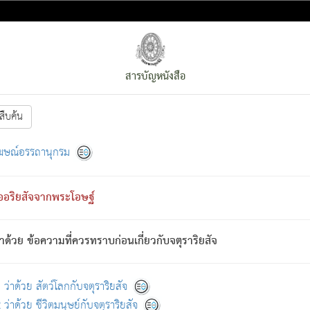
สารบัญหนังสือ
สืบค้น
งหน้า
ย่อมกล่าวซึ่งโรค (ความเสียดแทง) นั้นโดยความเป็นตัวเป็นตน
[1]
ฆษณ์อรรถานุกรม
ั้นย่อมเป็น (ตามที่เป็นจริง) โดยประการอื่นจากที่เขาสำคัญนั้น
พโดยความเป็นอย่างอื่น (จากที่มันเป็นอยู่จริง) จึงได้เพลิดเพลินยิ่งนักในภ
ืออริยสัจจากพระโอษฐ์
่เขาไม่รู้จัก)
: เขากลัวต่อสิ่งใดสิ่งนั้นเป็นทุกข์
การละขาดซึ่งภพ.
าด้วย ข้อความที่ควรทราบก่อนเกี่ยวกับจตุราริยสัจ
้นจากภพว่ามีได้เพราะภพ เรากล่าวว่า สมณะหรือพราหมณ์ทั้งปวงนั้น 
อกไปได้จากภพ ว่ามีได้เพราะวิภพ
: เรากล่าวว่า สมณะหรือพราหมณ์ทั้งป
[2]
ว่าด้วย สัตว์โลกกับจตุราริยสัจ
ว่าด้วย ชีวิตมนุษย์กับจตุราริยสัจ