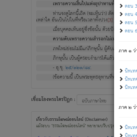
เพราะความสิ้นไปแห่งอุปาทานทั้งปวง ความเกิ
ตอน 3 
ท่านจงดูโลกนี้เถิด (จะเห็นว่า) สัตว์ทั้งหลาย
ตอน 4 
เหล่าใด อันเป็นไปในที่หรือเวลาทั้งปวง
เพื่อความมีแ
[3]
ตอน 5 
เมื่อบุคคลเห็นอยู่ซึ่งข้อนั้น ด้วยปัญญาอันช
ตอน 6 
ความดับเพราะความสำรอกไม่เหลือ (แห่งภพท
ภพใหม่ย่อมไม่มีแก่ภิกษุนั้น ผู้ดับเย็นสนิทแล้
ภาค ๑ ว่
ภิกษุนั้น เป็นผู้ครอบงำมารได้แล้ว ชนะสงครามแ
- อุ.ขุ.
๒๕/๑๒๑/๘๔
.
นิทเท
(ข้อความนี้ เป็นพระพุทธอุทานที่ทรงเปล่งออก ที่โ
นิทเทศ
นิทเทศ
เชื่อมโยงพระไตรปิฏก :
ภาค ๒ ว่า
เกี่ยวกับธรรมโฆษณ์ออนไลน์ (Disclaimer)
แม้ระบบ "ธรรมโฆษณ์ออนไลน์" พยายามปรับปรุงข้อมูลให้ถูกต้องมา
นิทเท
นิทเทศ