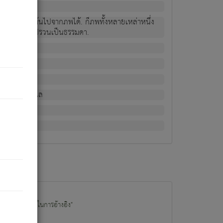
ม่เป็นผู้หลุดพ้นไปจากภพได้. ก็ภพทั้งหลายเหล่าหนึ่ง
กข์ มีความแปรปรวนเป็นธรรมดา.
ณหาด้วย.
น.
อไป). ดังนี้แล
นนำข้อมูลไปใช้ในการอ้างอิง"