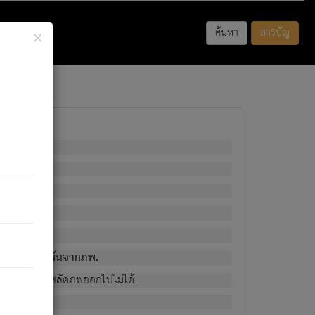
×
ค้นหา
สารบัญ
พนั้น
มิใช่ผู้หลดพ้นจากภพ.
วงนั้น ก็ยังสลัดภพออกไปไม่ได้.