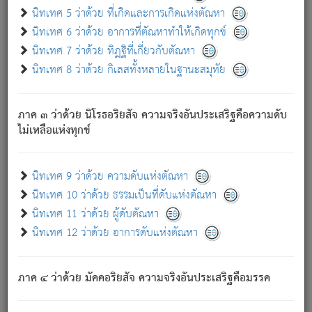
ด้วย.
นิทเทศ 5 ว่าด้วย ที่เกิดและการเกิดแห่งตัณหา
ความดับเพราะความสำรอกไม่เหลือ (แห่งภพทั้งหลาย)
นิทเทศ 6 ว่าด้วย อาการที่ตัณหาทำให้เกิดทุกข์
เพราะความสิ้นไปแห่งตัณหาโดยประการทั้งปวง นั้นคือ
นิทเทศ 7 ว่าด้วย ทิฏฐิที่เกี่ยวกับตัณหา
นิพพาน.
นิทเทศ 8 ว่าด้วย กิเลสทั้งหลายในฐานะสมุทัย
ภพใหม่ย่อมไม่มีแก่ภิกษุนั้น ผู้ดับเย็นสนิทแล้ว เพราะไม่มี
ความยึดมั่น
ภาค ๓ ว่าด้วย นิโรธอริยสัจ ความจริงอันประเสริฐคือความดับ
ภิกษุนั้น เป็นผู้ครอบงำมารได้แล้ว ชนะสงครามแล้ว ก้าวล่วง
ไม่เหลือแห่งทุกข์
ภพทั้งหลายทั้งปวงได้แล้ว เป็นผู้คงที่ (คือไม่เปลี่ยนแปลงอีกต่อ
ไป). ดังนี้แล
- อุ.ขุ.
๒๕/๑๒๑/๘๔
.
นิทเทศ 9 ว่าด้วย ความดับแห่งตัณหา
(ข้อความนี้ เป็นพระพุทธอุทานที่ทรงเปล่งออก ที่โคนต้นโพธิ์
นิทเทศ 10 ว่าด้วย ธรรมเป็นที่ดับแห่งตัณหา
เป็นที่ตรัสรู้ เมื่อตรัสรู้แล้วได้ 7 วัน)
นิทเทศ 11 ว่าด้วย ผู้ดับตัณหา
นิทเทศ 12 ว่าด้วย อาการดับแห่งตัณหา
เชื่อมโยงพระไตรปิฏก :
ภาค ๔ ว่าด้วย มัคคอริยสัจ ความจริงอันประเสริฐคือมรรค