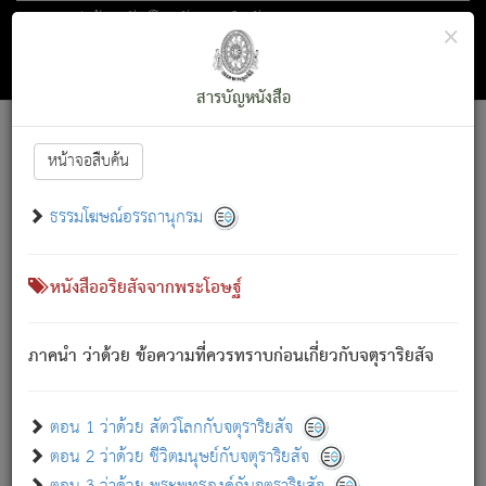
ตอน 1 ว่าด้วย สัตว์โลกกับจตุราริยสัจ
×
ถัดไป
ค้นหา
สารบัญ
สารบัญหนังสือ
[
Font :
15 ]
|
|
หน้าจอสืบค้น
ตรัสรู้แล้ว ทรงรำพึงถึงหมู่สัตว์
|
ธรรมโฆษณ์อรรถานุกรม
สัตว์โลกนี้ เกิดความเดือดร้อนแล้ว มีผัสสะบังหน้า
ย่อม
[1]
กล่าวซึ่งโรค (ความเสียดแทง) นั้นโดยความเป็นตัวเป็นตน
เขาสำคัญสิ่งใด โดยความเป็นประการใด แต่สิ่งนั้นย่อมเป็น
หนังสืออริยสัจจากพระโอษฐ์
(ตามที่เป็นจริง) โดยประการอื่นจากที่เขาสำคัญนั้น
สัตว์โลกติดข้องอยู่ในภพ ถูกภพบังหน้าแล้ว มีภพโดยความ
ภาคนำ ว่าด้วย ข้อความที่ควรทราบก่อนเกี่ยวกับจตุราริยสัจ
เป็นอย่างอื่น (จากที่มันเป็นอยู่จริง) จึงได้เพลิดเพลินยิ่งนักในภพ
นั้น
เขาเพลิดเพลินยิ่งนักในสิ่งใด สิ่งนั้นเป็นภัย (ที่เขาไม่รู้จัก)
:
ตอน 1 ว่าด้วย สัตว์โลกกับจตุราริยสัจ
เขากลัวต่อสิ่งใดสิ่งนั้นเป็นทุกข์
ตอน 2 ว่าด้วย ชีวิตมนุษย์กับจตุราริยสัจ
พรหมจรรย์นี้ อันบุคคลย่อมประพฤติ ก็เพื่อการละขาดซึ่ง