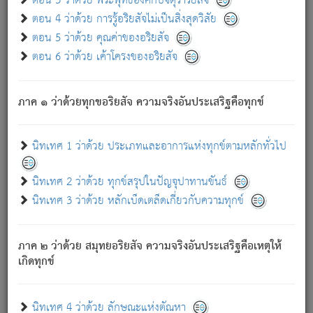
ตอน 3 ว่าด้วย พระพุทธองค์กับจตุราริยสัจ
ภพ.
ตอน 4 ว่าด้วย การรู้อริยสัจไม่เป็นสิ่งสุดวิสัย
สมณะหรือพราหมณ์เหล่าใด กล่าวความหลุดพ้นจากภพว่า
ตอน 5 ว่าด้วย คุณค่าของอริยสัจ
มีได้เพราะภพ เรากล่าวว่า สมณะหรือพราหมณ์ทั้งปวงนั้น
ตอน 6 ว่าด้วย เค้าโครงของอริยสัจ
มิใช่ผู้หลดพ้นจากภพ.
ถึงแม้สมณะหรือพราหมณ์เหล่าใด กล่าวความออกไปได้จาก
ภพ ว่ามีได้เพราะวิภพ
: เรากล่าวว่า สมณะหรือพราหมณ์ทั้ง
[2]
ภาค ๑ ว่าด้วยทุกขอริยสัจ ความจริงอันประเสริฐคือทุกข์
ปวงนั้น ก็ยังสลัดภพออกไปไม่ได้.
ก็ทุกข์นี้มีขึ้น เพราะอาศัยซึ่งอุปธิทั้งปวง.
นิทเทศ 1 ว่าด้วย ประเภทและอาการแห่งทุกข์ตามหลักทั่วไป
เพราะความสิ้นไปแห่งอุปาทานทั้งปวง ความเกิดขึ้นแห่ง
ทุกข์จึงไม่มี.
นิทเทศ 2 ว่าด้วย ทุกข์สรุปในปัญจุปาทานขันธ์
ท่านจงดูโลกนี้เถิด (จะเห็นว่า) สัตว์ทั้งหลายอันอวิชาหนา
นิทเทศ 3 ว่าด้วย หลักเบ็ดเตล็ดเกี่ยวกับความทุกข์
แน่นบังหนาแล้ว; และว่า สัตว์ผู้ยินดีในภพอันเป็นแล้วนั้น ย่อม
ไม่เป็นผู้หลุดพ้นไปจากภพได้. ก็ภพทั้งหลายเหล่าหนึ่งเหล่าใด
อันเป็นไปในที่หรือเวลาทั้งปวง
เพื่อความมีแห่งประโยชน์โดย
[3]
ภาค ๒ ว่าด้วย สมุทยอริยสัจ ความจริงอันประเสริฐคือเหตุให้
ประการทั้งปวง; ภพทั้งหลายทั้งหมดนั้น ไม่เที่ยง เป็นทุกข์ มี
เกิดทุกข์
ความแปรปรวนเป็นธรรมดา.
เมื่อบุคคลเห็นอยู่ซึ่งข้อนั้น ด้วยปัญญาอันชอบตามที่เป็นจริง
อย่างนี้อยู่; เขาย่อมละภวตัณหาได้ และไม่เพลิดเพลินวิภวตัณหา
นิทเทศ 4 ว่าด้วย ลักษณะแห่งตัณหา