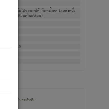
ม่เป็นผู้หลุดพ้นไปจากภพได้. ก็ภพทั้งหลายเหล่าหนึ่ง
กข์ มีความแปรปรวนเป็นธรรมดา.
ณหาด้วย.
น.
อไป). ดังนี้แล
นนำข้อมูลไปใช้ในการอ้างอิง"