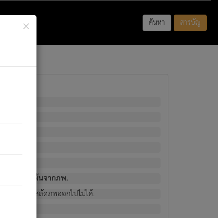
×
ค้นหา
สารบัญ
พนั้น
มิใช่ผู้หลดพ้นจากภพ.
วงนั้น ก็ยังสลัดภพออกไปไม่ได้.