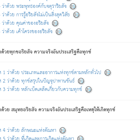
ดขึ้นแห่งทุกข์จึงไม่มี.
ว่าด้วย พระพุทธองค์กับจตุราริยสัจ
อันอวิชาหนาแน่นบังหนาแล้ว; และว่า สัตว์ผู้ยินดีในภพอันเป็นแล้วนั้น ย่อมไ
ว่าด้วย การรู้อริยสัจไม่เป็นสิ่งสุดวิสัย
ห่งประโยชน์โดยประการทั้งปวง; ภพทั้งหลายทั้งหมดนั้น ไม่เที่ยง เป็นทุ
ว่าด้วย คุณค่าของอริยสัจ
อบตามที่เป็นจริงอย่างนี้อยู่; เขาย่อมละภวตัณหาได้ และไม่เพลิดเพลินวิภวตั
ว่าด้วย เค้าโครงของอริยสัจ
ั้งหลาย) เพราะความสิ้นไปแห่งตัณหาโดยประการทั้งปวง นั้นคือนิพพา
ว เพราะไม่มีความยึดมั่น
าด้วยทุกขอริยสัจ ความจริงอันประเสริฐคือทุกข์
ล้ว ก้าวล่วงภพทั้งหลายทั้งปวงได้แล้ว เป็นผู้คงที่ (คือไม่เปลี่ยนแปลงอีกต่
ศ 1 ว่าด้วย ประเภทและอาการแห่งทุกข์ตามหลักทั่วไป
คนต้นโพธิ์เป็นที่ตรัสรู้ เมื่อตรัสรู้แล้วได้ 7 วัน)
 2 ว่าด้วย ทุกข์สรุปในปัญจุปาทานขันธ์
 3 ว่าด้วย หลักเบ็ดเตล็ดเกี่ยวกับความทุกข์
ด้วย สมุทยอริยสัจ ความจริงอันประเสริฐคือเหตุให้เกิดทุกข์
กที่สุด ผู้ศึกษาก็พึงตรวจสอบกับตัวเล่มหนังสือต้นฉบับ ที่มีการพิมพ์ครั้งล่าสุด ก่อ
ศ 4 ว่าด้วย ลักษณะแห่งตัณหา
 5 ว่าด้วย ที่เกิดและการเกิดแห่งตัณหา