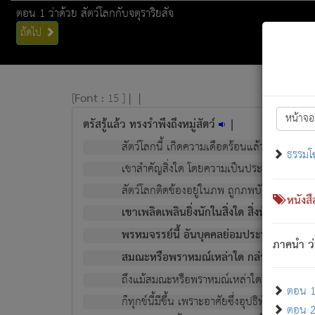
ตอน 1 ว่าด้วย สัตว์โลกกับจตุราริยสัจ
ถัดไป
[
Font :
15 ]
|
|
หน้าจอ
ตรัสรู้แล้ว ทรงรำพึงถึงหมู่สัตว์
|
สัตว์โลกนี้ เกิดความเดือดร้อนแล้ว มีผัสสะบั
ธรรมโ
เขาสำคัญสิ่งใด โดยความเป็นประการใด แต่สิ่งน
สัตว์โลกติดข้องอยู่ในภพ ถูกภพบังหน้าแล้ว มีภ
หนังส
เขาเพลิดเพลินยิ่งนักในสิ่งใด สิ่งนั้นเป็นภัย (ที
พรหมจรรย์นี้ อันบุคคลย่อมประพฤติ ก็เพื่อ
ภาคนำ ว่
สมณะหรือพราหมณ์เหล่าใด กล่าวความหลุดพ
ถึงแม้สมณะหรือพราหมณ์เหล่าใด กล่าวความอ
ตอน 1 
ก็ทุกข์นี้มีขึ้น เพราะอาศัยซึ่งอุปธิทั้งปวง.
ตอน 2 