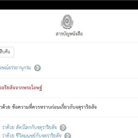
สารบัญหนังสือ
สืบค้น
งหน้า
ย่อมกล่าวซึ่งโรค (ความเสียดแทง) นั้นโดยความเป็นตัวเป็นตน
[1]
ฆษณ์อรรถานุกรม
ั้นย่อมเป็น (ตามที่เป็นจริง) โดยประการอื่นจากที่เขาสำคัญนั้น
พโดยความเป็นอย่างอื่น (จากที่มันเป็นอยู่จริง) จึงได้เพลิดเพลินยิ่งนักในภ
ืออริยสัจจากพระโอษฐ์
่เขาไม่รู้จัก)
: เขากลัวต่อสิ่งใดสิ่งนั้นเป็นทุกข์
การละขาดซึ่งภพ.
าด้วย ข้อความที่ควรทราบก่อนเกี่ยวกับจตุราริยสัจ
้นจากภพว่ามีได้เพราะภพ เรากล่าวว่า สมณะหรือพราหมณ์ทั้งปวงนั้น 
อกไปได้จากภพ ว่ามีได้เพราะวิภพ
: เรากล่าวว่า สมณะหรือพราหมณ์ทั้งป
[2]
ว่าด้วย สัตว์โลกกับจตุราริยสัจ
ว่าด้วย ชีวิตมนุษย์กับจตุราริยสัจ