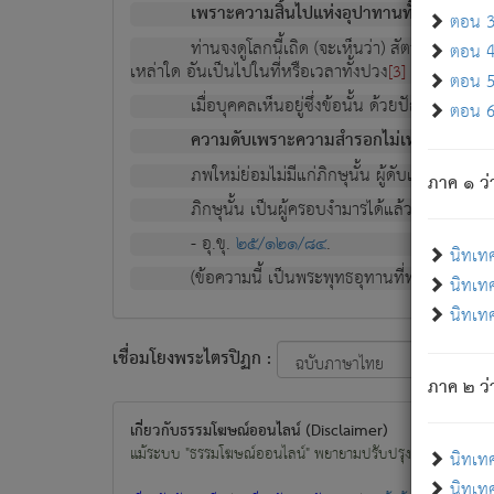
เพราะความสิ้นไปแห่งอุปาทานทั้งปวง ความเกิ
ตอน 3 
ท่านจงดูโลกนี้เถิด (จะเห็นว่า) สัตว์ทั้งหลาย
ตอน 4 
เหล่าใด อันเป็นไปในที่หรือเวลาทั้งปวง
เพื่อความมีแ
[3]
ตอน 5 
เมื่อบุคคลเห็นอยู่ซึ่งข้อนั้น ด้วยปัญญาอันช
ตอน 6 
ความดับเพราะความสำรอกไม่เหลือ (แห่งภพท
ภพใหม่ย่อมไม่มีแก่ภิกษุนั้น ผู้ดับเย็นสนิทแล้
ภาค ๑ ว่
ภิกษุนั้น เป็นผู้ครอบงำมารได้แล้ว ชนะสงครามแ
- อุ.ขุ.
๒๕/๑๒๑/๘๔
.
นิทเท
(ข้อความนี้ เป็นพระพุทธอุทานที่ทรงเปล่งออก ที่โ
นิทเทศ
นิทเทศ
เชื่อมโยงพระไตรปิฏก :
ภาค ๒ ว่า
เกี่ยวกับธรรมโฆษณ์ออนไลน์ (Disclaimer)
แม้ระบบ "ธรรมโฆษณ์ออนไลน์" พยายามปรับปรุงข้อมูลให้ถูกต้องมา
นิทเท
นิทเทศ