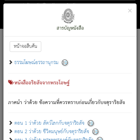
ตอน 1 ว่าด้วย สัตว์โลกกับจตุราริยสัจ
×
ถัดไป
ค้นหา
สารบัญ
สารบัญหนังสือ
[
Font :
15 ]
|
|
หน้าจอสืบค้น
ตรัสรู้แล้ว ทรงรำพึงถึงหมู่สัตว์
|
ธรรมโฆษณ์อรรถานุกรม
สัตว์โลกนี้ เกิดความเดือดร้อนแล้ว มีผัสสะบังหน้า
ย่อม
[1]
กล่าวซึ่งโรค (ความเสียดแทง) นั้นโดยความเป็นตัวเป็นตน
เขาสำคัญสิ่งใด โดยความเป็นประการใด แต่สิ่งนั้นย่อมเป็น
หนังสืออริยสัจจากพระโอษฐ์
(ตามที่เป็นจริง) โดยประการอื่นจากที่เขาสำคัญนั้น
สัตว์โลกติดข้องอยู่ในภพ ถูกภพบังหน้าแล้ว มีภพโดยความ
ภาคนำ ว่าด้วย ข้อความที่ควรทราบก่อนเกี่ยวกับจตุราริยสัจ
เป็นอย่างอื่น (จากที่มันเป็นอยู่จริง) จึงได้เพลิดเพลินยิ่งนักในภพ
นั้น
เขาเพลิดเพลินยิ่งนักในสิ่งใด สิ่งนั้นเป็นภัย (ที่เขาไม่รู้จัก)
:
ตอน 1 ว่าด้วย สัตว์โลกกับจตุราริยสัจ
เขากลัวต่อสิ่งใดสิ่งนั้นเป็นทุกข์
ตอน 2 ว่าด้วย ชีวิตมนุษย์กับจตุราริยสัจ
พรหมจรรย์นี้ อันบุคคลย่อมประพฤติ ก็เพื่อการละขาดซึ่ง