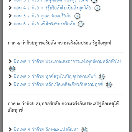
ตอน 3 ว่าด้วย พระพุทธองค์กับจตุราริยสัจ
ภพ.
ตอน 4 ว่าด้วย การรู้อริยสัจไม่เป็นสิ่งสุดวิสัย
สมณะหรือพราหมณ์เหล่าใด กล่าวความหลุดพ้นจากภพว่า
ตอน 5 ว่าด้วย คุณค่าของอริยสัจ
มีได้เพราะภพ เรากล่าวว่า สมณะหรือพราหมณ์ทั้งปวงนั้น
ตอน 6 ว่าด้วย เค้าโครงของอริยสัจ
มิใช่ผู้หลดพ้นจากภพ.
ถึงแม้สมณะหรือพราหมณ์เหล่าใด กล่าวความออกไปได้จาก
ภพ ว่ามีได้เพราะวิภพ
: เรากล่าวว่า สมณะหรือพราหมณ์ทั้ง
[2]
ภาค ๑ ว่าด้วยทุกขอริยสัจ ความจริงอันประเสริฐคือทุกข์
ปวงนั้น ก็ยังสลัดภพออกไปไม่ได้.
ก็ทุกข์นี้มีขึ้น เพราะอาศัยซึ่งอุปธิทั้งปวง.
นิทเทศ 1 ว่าด้วย ประเภทและอาการแห่งทุกข์ตามหลักทั่วไป
เพราะความสิ้นไปแห่งอุปาทานทั้งปวง ความเกิดขึ้นแห่ง
ทุกข์จึงไม่มี.
นิทเทศ 2 ว่าด้วย ทุกข์สรุปในปัญจุปาทานขันธ์
ท่านจงดูโลกนี้เถิด (จะเห็นว่า) สัตว์ทั้งหลายอันอวิชาหนา
นิทเทศ 3 ว่าด้วย หลักเบ็ดเตล็ดเกี่ยวกับความทุกข์
แน่นบังหนาแล้ว; และว่า สัตว์ผู้ยินดีในภพอันเป็นแล้วนั้น ย่อม
ไม่เป็นผู้หลุดพ้นไปจากภพได้. ก็ภพทั้งหลายเหล่าหนึ่งเหล่าใด
อันเป็นไปในที่หรือเวลาทั้งปวง
เพื่อความมีแห่งประโยชน์โดย
[3]
ภาค ๒ ว่าด้วย สมุทยอริยสัจ ความจริงอันประเสริฐคือเหตุให้
ประการทั้งปวง; ภพทั้งหลายทั้งหมดนั้น ไม่เที่ยง เป็นทุกข์ มี
เกิดทุกข์
ความแปรปรวนเป็นธรรมดา.
เมื่อบุคคลเห็นอยู่ซึ่งข้อนั้น ด้วยปัญญาอันชอบตามที่เป็นจริง
อย่างนี้อยู่; เขาย่อมละภวตัณหาได้ และไม่เพลิดเพลินวิภวตัณหา
นิทเทศ 4 ว่าด้วย ลักษณะแห่งตัณหา