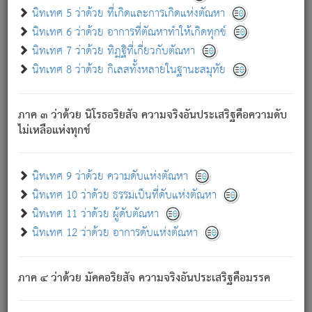
ด้วย.
นิทเทศ 5 ว่าด้วย ที่เกิดและการเกิดแห่งตัณหา
ความดับเพราะความสำรอกไม่เหลือ (แห่งภพทั้งหลาย)
นิทเทศ 6 ว่าด้วย อาการที่ตัณหาทำให้เกิดทุกข์
เพราะความสิ้นไปแห่งตัณหาโดยประการทั้งปวง นั้นคือ
นิทเทศ 7 ว่าด้วย ทิฏฐิที่เกี่ยวกับตัณหา
นิพพาน.
นิทเทศ 8 ว่าด้วย กิเลสทั้งหลายในฐานะสมุทัย
ภพใหม่ย่อมไม่มีแก่ภิกษุนั้น ผู้ดับเย็นสนิทแล้ว เพราะไม่มี
ความยึดมั่น
ภาค ๓ ว่าด้วย นิโรธอริยสัจ ความจริงอันประเสริฐคือความดับ
ภิกษุนั้น เป็นผู้ครอบงำมารได้แล้ว ชนะสงครามแล้ว ก้าวล่วง
ไม่เหลือแห่งทุกข์
ภพทั้งหลายทั้งปวงได้แล้ว เป็นผู้คงที่ (คือไม่เปลี่ยนแปลงอีกต่อ
ไป). ดังนี้แล
- อุ.ขุ.
๒๕/๑๒๑/๘๔
.
นิทเทศ 9 ว่าด้วย ความดับแห่งตัณหา
(ข้อความนี้ เป็นพระพุทธอุทานที่ทรงเปล่งออก ที่โคนต้นโพธิ์
นิทเทศ 10 ว่าด้วย ธรรมเป็นที่ดับแห่งตัณหา
เป็นที่ตรัสรู้ เมื่อตรัสรู้แล้วได้ 7 วัน)
นิทเทศ 11 ว่าด้วย ผู้ดับตัณหา
นิทเทศ 12 ว่าด้วย อาการดับแห่งตัณหา
เชื่อมโยงพระไตรปิฏก :
ภาค ๔ ว่าด้วย มัคคอริยสัจ ความจริงอันประเสริฐคือมรรค