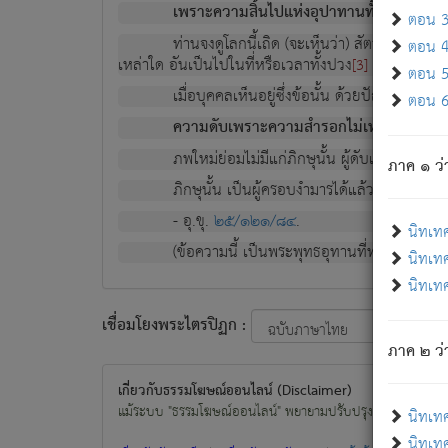
เพราะความสิ้นไปแห่งอุปาทานทั้งปวง ความเกิ
ตอน 3 
ท่านจงดูโลกนี้เถิด (จะเห็นว่า) สัตว์ทั้งหลาย
ตอน 4 
เหล่าใด อันเป็นไปในที่หรือเวลาทั้งปวง
เพื่อความมีแ
[3]
ตอน 5 
เมื่อบุคคลเห็นอยู่ซึ่งข้อนั้น ด้วยปัญญาอันช
ตอน 6 
ความดับเพราะความสำรอกไม่เหลือ (แห่งภพท
ภพใหม่ย่อมไม่มีแก่ภิกษุนั้น ผู้ดับเย็นสนิทแล้
ภาค ๑ ว่
ภิกษุนั้น เป็นผู้ครอบงำมารได้แล้ว ชนะสงครามแ
- อุ.ขุ.
๒๕/๑๒๑/๘๔
.
นิทเท
(ข้อความนี้ เป็นพระพุทธอุทานที่ทรงเปล่งออก ที่โ
นิทเทศ
นิทเทศ
เชื่อมโยงพระไตรปิฏก :
ภาค ๒ ว่า
เกี่ยวกับธรรมโฆษณ์ออนไลน์ (Disclaimer)
แม้ระบบ "ธรรมโฆษณ์ออนไลน์" พยายามปรับปรุงข้อมูลให้ถูกต้องมา
นิทเท
นิทเทศ