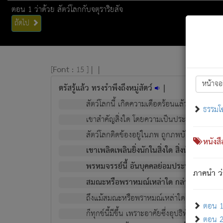
ตอน 1 ว่าด้วย สัตว์โลกกับจตุราริยสัจ
ถัดไป
[
Font :
15 ]
|
|
หน้าจอ
ตรัสรู้แล้ว ทรงรำพึงถึงหมู่สัตว์
|
สัตว์โลกนี้ เกิดความเดือดร้อนแล้ว มีผัสสะบั
ธรรมโ
เขาสำคัญสิ่งใด โดยความเป็นประการใด แต่สิ่งน
สัตว์โลกติดข้องอยู่ในภพ ถูกภพบังหน้าแล้ว มีภ
หนังส
เขาเพลิดเพลินยิ่งนักในสิ่งใด สิ่งนั้นเป็นภัย (ที
พรหมจรรย์นี้ อันบุคคลย่อมประพฤติ ก็เพื่อ
ภาคนำ ว่
สมณะหรือพราหมณ์เหล่าใด กล่าวความหลุดพ
ถึงแม้สมณะหรือพราหมณ์เหล่าใด กล่าวความอ
ตอน 1 
ก็ทุกข์นี้มีขึ้น เพราะอาศัยซึ่งอุปธิทั้งปวง.
ตอน 2 