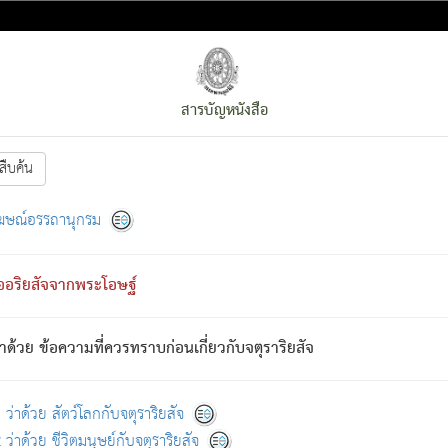
สารบัญหนังสือ
สืบค้น
งหน้า
ย่อมกล่าวซึ่งโรค (ความเสียดแทง) นั้นโดยความเป็นตัวเป็นตน
[1]
ฆษณ์อรรถานุกรม
ั้นย่อมเป็น (ตามที่เป็นจริง) โดยประการอื่นจากที่เขาสำคัญนั้น
พโดยความเป็นอย่างอื่น (จากที่มันเป็นอยู่จริง) จึงได้เพลิดเพลินยิ่งนักในภ
ืออริยสัจจากพระโอษฐ์
่เขาไม่รู้จัก)
: เขากลัวต่อสิ่งใดสิ่งนั้นเป็นทุกข์
การละขาดซึ่งภพ.
าด้วย ข้อความที่ควรทราบก่อนเกี่ยวกับจตุราริยสัจ
้นจากภพว่ามีได้เพราะภพ เรากล่าวว่า สมณะหรือพราหมณ์ทั้งปวงนั้น 
อกไปได้จากภพ ว่ามีได้เพราะวิภพ
: เรากล่าวว่า สมณะหรือพราหมณ์ทั้งป
[2]
ว่าด้วย สัตว์โลกกับจตุราริยสัจ
ว่าด้วย ชีวิตมนุษย์กับจตุราริยสัจ