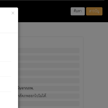
×
ค้นหา
สารบัญ
พนั้น
มิใช่ผู้หลดพ้นจากภพ.
วงนั้น ก็ยังสลัดภพออกไปไม่ได้.