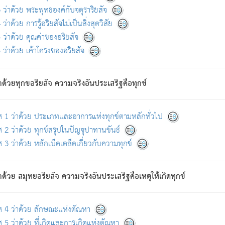
ดขึ้นแห่งทุกข์จึงไม่มี.
ว่าด้วย พระพุทธองค์กับจตุราริยสัจ
อันอวิชาหนาแน่นบังหนาแล้ว; และว่า สัตว์ผู้ยินดีในภพอันเป็นแล้วนั้น ย่อมไ
ว่าด้วย การรู้อริยสัจไม่เป็นสิ่งสุดวิสัย
ห่งประโยชน์โดยประการทั้งปวง; ภพทั้งหลายทั้งหมดนั้น ไม่เที่ยง เป็นทุ
ว่าด้วย คุณค่าของอริยสัจ
อบตามที่เป็นจริงอย่างนี้อยู่; เขาย่อมละภวตัณหาได้ และไม่เพลิดเพลินวิภวตั
ว่าด้วย เค้าโครงของอริยสัจ
ั้งหลาย) เพราะความสิ้นไปแห่งตัณหาโดยประการทั้งปวง นั้นคือนิพพา
ว เพราะไม่มีความยึดมั่น
าด้วยทุกขอริยสัจ ความจริงอันประเสริฐคือทุกข์
ล้ว ก้าวล่วงภพทั้งหลายทั้งปวงได้แล้ว เป็นผู้คงที่ (คือไม่เปลี่ยนแปลงอีกต่
ศ 1 ว่าด้วย ประเภทและอาการแห่งทุกข์ตามหลักทั่วไป
คนต้นโพธิ์เป็นที่ตรัสรู้ เมื่อตรัสรู้แล้วได้ 7 วัน)
 2 ว่าด้วย ทุกข์สรุปในปัญจุปาทานขันธ์
 3 ว่าด้วย หลักเบ็ดเตล็ดเกี่ยวกับความทุกข์
ด้วย สมุทยอริยสัจ ความจริงอันประเสริฐคือเหตุให้เกิดทุกข์
กที่สุด ผู้ศึกษาก็พึงตรวจสอบกับตัวเล่มหนังสือต้นฉบับ ที่มีการพิมพ์ครั้งล่าสุด ก่อ
ศ 4 ว่าด้วย ลักษณะแห่งตัณหา
 5 ว่าด้วย ที่เกิดและการเกิดแห่งตัณหา