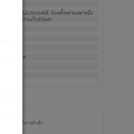
ม่เป็นผู้หลุดพ้นไปจากภพได้. ก็ภพทั้งหลายเหล่าหนึ่ง
กข์ มีความแปรปรวนเป็นธรรมดา.
ณหาด้วย.
น.
อไป). ดังนี้แล
นนำข้อมูลไปใช้ในการอ้างอิง"