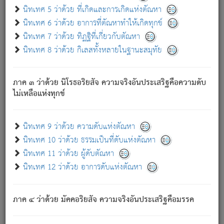
ด้วย.
นิทเทศ 5 ว่าด้วย ที่เกิดและการเกิดแห่งตัณหา
ความดับเพราะความสำรอกไม่เหลือ (แห่งภพทั้งหลาย)
นิทเทศ 6 ว่าด้วย อาการที่ตัณหาทำให้เกิดทุกข์
เพราะความสิ้นไปแห่งตัณหาโดยประการทั้งปวง นั้นคือ
นิทเทศ 7 ว่าด้วย ทิฏฐิที่เกี่ยวกับตัณหา
นิพพาน.
นิทเทศ 8 ว่าด้วย กิเลสทั้งหลายในฐานะสมุทัย
ภพใหม่ย่อมไม่มีแก่ภิกษุนั้น ผู้ดับเย็นสนิทแล้ว เพราะไม่มี
ความยึดมั่น
ภาค ๓ ว่าด้วย นิโรธอริยสัจ ความจริงอันประเสริฐคือความดับ
ภิกษุนั้น เป็นผู้ครอบงำมารได้แล้ว ชนะสงครามแล้ว ก้าวล่วง
ไม่เหลือแห่งทุกข์
ภพทั้งหลายทั้งปวงได้แล้ว เป็นผู้คงที่ (คือไม่เปลี่ยนแปลงอีกต่อ
ไป). ดังนี้แล
- อุ.ขุ.
๒๕/๑๒๑/๘๔
.
นิทเทศ 9 ว่าด้วย ความดับแห่งตัณหา
(ข้อความนี้ เป็นพระพุทธอุทานที่ทรงเปล่งออก ที่โคนต้นโพธิ์
นิทเทศ 10 ว่าด้วย ธรรมเป็นที่ดับแห่งตัณหา
เป็นที่ตรัสรู้ เมื่อตรัสรู้แล้วได้ 7 วัน)
นิทเทศ 11 ว่าด้วย ผู้ดับตัณหา
นิทเทศ 12 ว่าด้วย อาการดับแห่งตัณหา
เชื่อมโยงพระไตรปิฏก :
ภาค ๔ ว่าด้วย มัคคอริยสัจ ความจริงอันประเสริฐคือมรรค