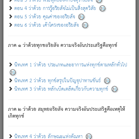
ตอน 3 ว่าด้วย พระพุทธองค์กับจตุราริยสัจ
ภพ.
ตอน 4 ว่าด้วย การรู้อริยสัจไม่เป็นสิ่งสุดวิสัย
สมณะหรือพราหมณ์เหล่าใด กล่าวความหลุดพ้นจากภพว่า
ตอน 5 ว่าด้วย คุณค่าของอริยสัจ
มีได้เพราะภพ เรากล่าวว่า สมณะหรือพราหมณ์ทั้งปวงนั้น
ตอน 6 ว่าด้วย เค้าโครงของอริยสัจ
มิใช่ผู้หลดพ้นจากภพ.
ถึงแม้สมณะหรือพราหมณ์เหล่าใด กล่าวความออกไปได้จาก
ภพ ว่ามีได้เพราะวิภพ
: เรากล่าวว่า สมณะหรือพราหมณ์ทั้ง
[2]
ภาค ๑ ว่าด้วยทุกขอริยสัจ ความจริงอันประเสริฐคือทุกข์
ปวงนั้น ก็ยังสลัดภพออกไปไม่ได้.
ก็ทุกข์นี้มีขึ้น เพราะอาศัยซึ่งอุปธิทั้งปวง.
นิทเทศ 1 ว่าด้วย ประเภทและอาการแห่งทุกข์ตามหลักทั่วไป
เพราะความสิ้นไปแห่งอุปาทานทั้งปวง ความเกิดขึ้นแห่ง
ทุกข์จึงไม่มี.
นิทเทศ 2 ว่าด้วย ทุกข์สรุปในปัญจุปาทานขันธ์
ท่านจงดูโลกนี้เถิด (จะเห็นว่า) สัตว์ทั้งหลายอันอวิชาหนา
นิทเทศ 3 ว่าด้วย หลักเบ็ดเตล็ดเกี่ยวกับความทุกข์
แน่นบังหนาแล้ว; และว่า สัตว์ผู้ยินดีในภพอันเป็นแล้วนั้น ย่อม
ไม่เป็นผู้หลุดพ้นไปจากภพได้. ก็ภพทั้งหลายเหล่าหนึ่งเหล่าใด
อันเป็นไปในที่หรือเวลาทั้งปวง
เพื่อความมีแห่งประโยชน์โดย
[3]
ภาค ๒ ว่าด้วย สมุทยอริยสัจ ความจริงอันประเสริฐคือเหตุให้
ประการทั้งปวง; ภพทั้งหลายทั้งหมดนั้น ไม่เที่ยง เป็นทุกข์ มี
เกิดทุกข์
ความแปรปรวนเป็นธรรมดา.
เมื่อบุคคลเห็นอยู่ซึ่งข้อนั้น ด้วยปัญญาอันชอบตามที่เป็นจริง
อย่างนี้อยู่; เขาย่อมละภวตัณหาได้ และไม่เพลิดเพลินวิภวตัณหา
นิทเทศ 4 ว่าด้วย ลักษณะแห่งตัณหา