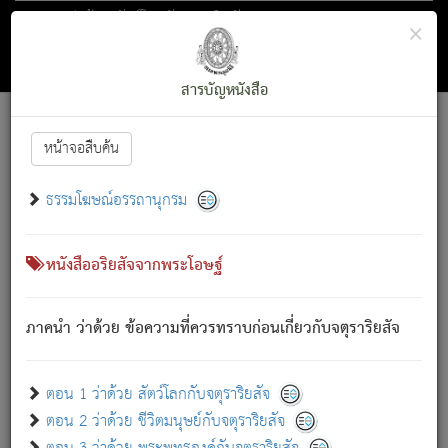
ตอน 1 ว่าด้วย สัตว์โลกกับจตุราริยสัจ
×
ถัดไป
ค้นหา
สารบัญ
สารบัญหนังสือ
[
Font :
15 ]
|
|
หน้าจอสืบค้น
ตรัสรู้แล้ว ทรงรำพึงถึงหมู่สัตว์
|
ธรรมโฆษณ์อรรถานุกรม
สัตว์โลกนี้ เกิดความเดือดร้อนแล้ว มีผัสสะบังหน้า
ย่อม
[1]
กล่าวซึ่งโรค (ความเสียดแทง) นั้นโดยความเป็นตัวเป็นตน
เขาสำคัญสิ่งใด โดยความเป็นประการใด แต่สิ่งนั้นย่อมเป็น
หนังสืออริยสัจจากพระโอษฐ์
(ตามที่เป็นจริง) โดยประการอื่นจากที่เขาสำคัญนั้น
สัตว์โลกติดข้องอยู่ในภพ ถูกภพบังหน้าแล้ว มีภพโดยความ
ภาคนำ ว่าด้วย ข้อความที่ควรทราบก่อนเกี่ยวกับจตุราริยสัจ
เป็นอย่างอื่น (จากที่มันเป็นอยู่จริง) จึงได้เพลิดเพลินยิ่งนักในภพ
นั้น
เขาเพลิดเพลินยิ่งนักในสิ่งใด สิ่งนั้นเป็นภัย (ที่เขาไม่รู้จัก)
:
ตอน 1 ว่าด้วย สัตว์โลกกับจตุราริยสัจ
เขากลัวต่อสิ่งใดสิ่งนั้นเป็นทุกข์
ตอน 2 ว่าด้วย ชีวิตมนุษย์กับจตุราริยสัจ
พรหมจรรย์นี้ อันบุคคลย่อมประพฤติ ก็เพื่อการละขาดซึ่ง