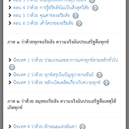
ตอน 3 ว่าด้วย พระพุทธองค์กับจตุราริยสัจ
ภพ.
ตอน 4 ว่าด้วย การรู้อริยสัจไม่เป็นสิ่งสุดวิสัย
สมณะหรือพราหมณ์เหล่าใด กล่าวความหลุดพ้นจากภพว่า
ตอน 5 ว่าด้วย คุณค่าของอริยสัจ
มีได้เพราะภพ เรากล่าวว่า สมณะหรือพราหมณ์ทั้งปวงนั้น
ตอน 6 ว่าด้วย เค้าโครงของอริยสัจ
มิใช่ผู้หลดพ้นจากภพ.
ถึงแม้สมณะหรือพราหมณ์เหล่าใด กล่าวความออกไปได้จาก
ภพ ว่ามีได้เพราะวิภพ
: เรากล่าวว่า สมณะหรือพราหมณ์ทั้ง
[2]
ภาค ๑ ว่าด้วยทุกขอริยสัจ ความจริงอันประเสริฐคือทุกข์
ปวงนั้น ก็ยังสลัดภพออกไปไม่ได้.
ก็ทุกข์นี้มีขึ้น เพราะอาศัยซึ่งอุปธิทั้งปวง.
นิทเทศ 1 ว่าด้วย ประเภทและอาการแห่งทุกข์ตามหลักทั่วไป
เพราะความสิ้นไปแห่งอุปาทานทั้งปวง ความเกิดขึ้นแห่ง
ทุกข์จึงไม่มี.
นิทเทศ 2 ว่าด้วย ทุกข์สรุปในปัญจุปาทานขันธ์
ท่านจงดูโลกนี้เถิด (จะเห็นว่า) สัตว์ทั้งหลายอันอวิชาหนา
นิทเทศ 3 ว่าด้วย หลักเบ็ดเตล็ดเกี่ยวกับความทุกข์
แน่นบังหนาแล้ว; และว่า สัตว์ผู้ยินดีในภพอันเป็นแล้วนั้น ย่อม
ไม่เป็นผู้หลุดพ้นไปจากภพได้. ก็ภพทั้งหลายเหล่าหนึ่งเหล่าใด
อันเป็นไปในที่หรือเวลาทั้งปวง
เพื่อความมีแห่งประโยชน์โดย
[3]
ภาค ๒ ว่าด้วย สมุทยอริยสัจ ความจริงอันประเสริฐคือเหตุให้
ประการทั้งปวง; ภพทั้งหลายทั้งหมดนั้น ไม่เที่ยง เป็นทุกข์ มี
เกิดทุกข์
ความแปรปรวนเป็นธรรมดา.
เมื่อบุคคลเห็นอยู่ซึ่งข้อนั้น ด้วยปัญญาอันชอบตามที่เป็นจริง
อย่างนี้อยู่; เขาย่อมละภวตัณหาได้ และไม่เพลิดเพลินวิภวตัณหา
นิทเทศ 4 ว่าด้วย ลักษณะแห่งตัณหา