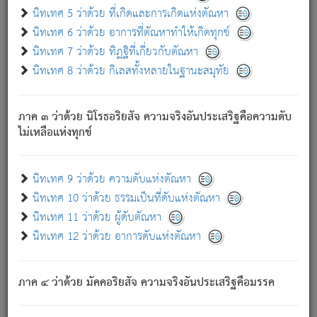
ด้วย.
นิทเทศ 5 ว่าด้วย ที่เกิดและการเกิดแห่งตัณหา
ความดับเพราะความสำรอกไม่เหลือ (แห่งภพทั้งหลาย)
นิทเทศ 6 ว่าด้วย อาการที่ตัณหาทำให้เกิดทุกข์
เพราะความสิ้นไปแห่งตัณหาโดยประการทั้งปวง นั้นคือ
นิทเทศ 7 ว่าด้วย ทิฏฐิที่เกี่ยวกับตัณหา
นิพพาน.
นิทเทศ 8 ว่าด้วย กิเลสทั้งหลายในฐานะสมุทัย
ภพใหม่ย่อมไม่มีแก่ภิกษุนั้น ผู้ดับเย็นสนิทแล้ว เพราะไม่มี
ความยึดมั่น
ภาค ๓ ว่าด้วย นิโรธอริยสัจ ความจริงอันประเสริฐคือความดับ
ภิกษุนั้น เป็นผู้ครอบงำมารได้แล้ว ชนะสงครามแล้ว ก้าวล่วง
ไม่เหลือแห่งทุกข์
ภพทั้งหลายทั้งปวงได้แล้ว เป็นผู้คงที่ (คือไม่เปลี่ยนแปลงอีกต่อ
ไป). ดังนี้แล
- อุ.ขุ.
๒๕/๑๒๑/๘๔
.
นิทเทศ 9 ว่าด้วย ความดับแห่งตัณหา
(ข้อความนี้ เป็นพระพุทธอุทานที่ทรงเปล่งออก ที่โคนต้นโพธิ์
นิทเทศ 10 ว่าด้วย ธรรมเป็นที่ดับแห่งตัณหา
เป็นที่ตรัสรู้ เมื่อตรัสรู้แล้วได้ 7 วัน)
นิทเทศ 11 ว่าด้วย ผู้ดับตัณหา
นิทเทศ 12 ว่าด้วย อาการดับแห่งตัณหา
เชื่อมโยงพระไตรปิฏก :
ภาค ๔ ว่าด้วย มัคคอริยสัจ ความจริงอันประเสริฐคือมรรค