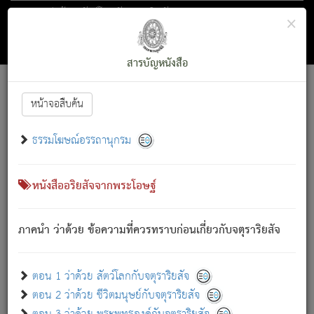
ตอน 1 ว่าด้วย สัตว์โลกกับจตุราริยสัจ
×
ถัดไป
ค้นหา
สารบัญ
สารบัญหนังสือ
[
Font :
15 ]
|
|
หน้าจอสืบค้น
ตรัสรู้แล้ว ทรงรำพึงถึงหมู่สัตว์
|
ธรรมโฆษณ์อรรถานุกรม
สัตว์โลกนี้ เกิดความเดือดร้อนแล้ว มีผัสสะบังหน้า
ย่อม
[1]
กล่าวซึ่งโรค (ความเสียดแทง) นั้นโดยความเป็นตัวเป็นตน
เขาสำคัญสิ่งใด โดยความเป็นประการใด แต่สิ่งนั้นย่อมเป็น
หนังสืออริยสัจจากพระโอษฐ์
(ตามที่เป็นจริง) โดยประการอื่นจากที่เขาสำคัญนั้น
สัตว์โลกติดข้องอยู่ในภพ ถูกภพบังหน้าแล้ว มีภพโดยความ
ภาคนำ ว่าด้วย ข้อความที่ควรทราบก่อนเกี่ยวกับจตุราริยสัจ
เป็นอย่างอื่น (จากที่มันเป็นอยู่จริง) จึงได้เพลิดเพลินยิ่งนักในภพ
นั้น
เขาเพลิดเพลินยิ่งนักในสิ่งใด สิ่งนั้นเป็นภัย (ที่เขาไม่รู้จัก)
:
ตอน 1 ว่าด้วย สัตว์โลกกับจตุราริยสัจ
เขากลัวต่อสิ่งใดสิ่งนั้นเป็นทุกข์
ตอน 2 ว่าด้วย ชีวิตมนุษย์กับจตุราริยสัจ
พรหมจรรย์นี้ อันบุคคลย่อมประพฤติ ก็เพื่อการละขาดซึ่ง