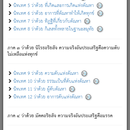
ด้วย.
นิทเทศ 5 ว่าด้วย ที่เกิดและการเกิดแห่งตัณหา
ความดับเพราะความสำรอกไม่เหลือ (แห่งภพทั้งหลาย)
นิทเทศ 6 ว่าด้วย อาการที่ตัณหาทำให้เกิดทุกข์
เพราะความสิ้นไปแห่งตัณหาโดยประการทั้งปวง นั้นคือ
นิทเทศ 7 ว่าด้วย ทิฏฐิที่เกี่ยวกับตัณหา
นิพพาน.
นิทเทศ 8 ว่าด้วย กิเลสทั้งหลายในฐานะสมุทัย
ภพใหม่ย่อมไม่มีแก่ภิกษุนั้น ผู้ดับเย็นสนิทแล้ว เพราะไม่มี
ความยึดมั่น
ภาค ๓ ว่าด้วย นิโรธอริยสัจ ความจริงอันประเสริฐคือความดับ
ภิกษุนั้น เป็นผู้ครอบงำมารได้แล้ว ชนะสงครามแล้ว ก้าวล่วง
ไม่เหลือแห่งทุกข์
ภพทั้งหลายทั้งปวงได้แล้ว เป็นผู้คงที่ (คือไม่เปลี่ยนแปลงอีกต่อ
ไป). ดังนี้แล
- อุ.ขุ.
๒๕/๑๒๑/๘๔
.
นิทเทศ 9 ว่าด้วย ความดับแห่งตัณหา
(ข้อความนี้ เป็นพระพุทธอุทานที่ทรงเปล่งออก ที่โคนต้นโพธิ์
นิทเทศ 10 ว่าด้วย ธรรมเป็นที่ดับแห่งตัณหา
เป็นที่ตรัสรู้ เมื่อตรัสรู้แล้วได้ 7 วัน)
นิทเทศ 11 ว่าด้วย ผู้ดับตัณหา
นิทเทศ 12 ว่าด้วย อาการดับแห่งตัณหา
เชื่อมโยงพระไตรปิฏก :
ภาค ๔ ว่าด้วย มัคคอริยสัจ ความจริงอันประเสริฐคือมรรค