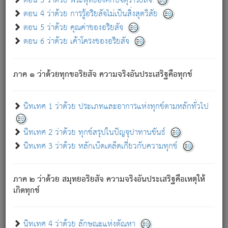
ตอน 3 ว่าด้วย พระพุทธองค์กับจตุราริยสัจ
ภพ.
ตอน 4 ว่าด้วย การรู้อริยสัจไม่เป็นสิ่งสุดวิสัย
สมณะหรือพราหมณ์เหล่าใด กล่าวความหลุดพ้นจากภพว่า
ตอน 5 ว่าด้วย คุณค่าของอริยสัจ
มีได้เพราะภพ เรากล่าวว่า สมณะหรือพราหมณ์ทั้งปวงนั้น
ตอน 6 ว่าด้วย เค้าโครงของอริยสัจ
มิใช่ผู้หลดพ้นจากภพ.
ถึงแม้สมณะหรือพราหมณ์เหล่าใด กล่าวความออกไปได้จาก
ภพ ว่ามีได้เพราะวิภพ
: เรากล่าวว่า สมณะหรือพราหมณ์ทั้ง
[2]
ภาค ๑ ว่าด้วยทุกขอริยสัจ ความจริงอันประเสริฐคือทุกข์
ปวงนั้น ก็ยังสลัดภพออกไปไม่ได้.
ก็ทุกข์นี้มีขึ้น เพราะอาศัยซึ่งอุปธิทั้งปวง.
นิทเทศ 1 ว่าด้วย ประเภทและอาการแห่งทุกข์ตามหลักทั่วไป
เพราะความสิ้นไปแห่งอุปาทานทั้งปวง ความเกิดขึ้นแห่ง
ทุกข์จึงไม่มี.
นิทเทศ 2 ว่าด้วย ทุกข์สรุปในปัญจุปาทานขันธ์
ท่านจงดูโลกนี้เถิด (จะเห็นว่า) สัตว์ทั้งหลายอันอวิชาหนา
นิทเทศ 3 ว่าด้วย หลักเบ็ดเตล็ดเกี่ยวกับความทุกข์
แน่นบังหนาแล้ว; และว่า สัตว์ผู้ยินดีในภพอันเป็นแล้วนั้น ย่อม
ไม่เป็นผู้หลุดพ้นไปจากภพได้. ก็ภพทั้งหลายเหล่าหนึ่งเหล่าใด
อันเป็นไปในที่หรือเวลาทั้งปวง
เพื่อความมีแห่งประโยชน์โดย
[3]
ภาค ๒ ว่าด้วย สมุทยอริยสัจ ความจริงอันประเสริฐคือเหตุให้
ประการทั้งปวง; ภพทั้งหลายทั้งหมดนั้น ไม่เที่ยง เป็นทุกข์ มี
เกิดทุกข์
ความแปรปรวนเป็นธรรมดา.
เมื่อบุคคลเห็นอยู่ซึ่งข้อนั้น ด้วยปัญญาอันชอบตามที่เป็นจริง
อย่างนี้อยู่; เขาย่อมละภวตัณหาได้ และไม่เพลิดเพลินวิภวตัณหา
นิทเทศ 4 ว่าด้วย ลักษณะแห่งตัณหา