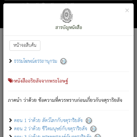
ตอน 1 ว่าด้วย สัตว์โลกกับจตุราริยสัจ
×
ถัดไป
ค้นหา
สารบัญ
สารบัญหนังสือ
[
Font :
15 ]
|
|
หน้าจอสืบค้น
ตรัสรู้แล้ว ทรงรำพึงถึงหมู่สัตว์
|
ธรรมโฆษณ์อรรถานุกรม
สัตว์โลกนี้ เกิดความเดือดร้อนแล้ว มีผัสสะบังหน้า
ย่อม
[1]
กล่าวซึ่งโรค (ความเสียดแทง) นั้นโดยความเป็นตัวเป็นตน
เขาสำคัญสิ่งใด โดยความเป็นประการใด แต่สิ่งนั้นย่อมเป็น
หนังสืออริยสัจจากพระโอษฐ์
(ตามที่เป็นจริง) โดยประการอื่นจากที่เขาสำคัญนั้น
สัตว์โลกติดข้องอยู่ในภพ ถูกภพบังหน้าแล้ว มีภพโดยความ
ภาคนำ ว่าด้วย ข้อความที่ควรทราบก่อนเกี่ยวกับจตุราริยสัจ
เป็นอย่างอื่น (จากที่มันเป็นอยู่จริง) จึงได้เพลิดเพลินยิ่งนักในภพ
นั้น
เขาเพลิดเพลินยิ่งนักในสิ่งใด สิ่งนั้นเป็นภัย (ที่เขาไม่รู้จัก)
:
ตอน 1 ว่าด้วย สัตว์โลกกับจตุราริยสัจ
เขากลัวต่อสิ่งใดสิ่งนั้นเป็นทุกข์
ตอน 2 ว่าด้วย ชีวิตมนุษย์กับจตุราริยสัจ
พรหมจรรย์นี้ อันบุคคลย่อมประพฤติ ก็เพื่อการละขาดซึ่ง