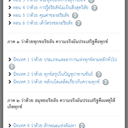
ตอน 3 ว่าด้วย พระพุทธองค์กับจตุราริยสัจ
ภพ.
ตอน 4 ว่าด้วย การรู้อริยสัจไม่เป็นสิ่งสุดวิสัย
สมณะหรือพราหมณ์เหล่าใด กล่าวความหลุดพ้นจากภพว่า
ตอน 5 ว่าด้วย คุณค่าของอริยสัจ
มีได้เพราะภพ เรากล่าวว่า สมณะหรือพราหมณ์ทั้งปวงนั้น
ตอน 6 ว่าด้วย เค้าโครงของอริยสัจ
มิใช่ผู้หลดพ้นจากภพ.
ถึงแม้สมณะหรือพราหมณ์เหล่าใด กล่าวความออกไปได้จาก
ภพ ว่ามีได้เพราะวิภพ
: เรากล่าวว่า สมณะหรือพราหมณ์ทั้ง
[2]
ภาค ๑ ว่าด้วยทุกขอริยสัจ ความจริงอันประเสริฐคือทุกข์
ปวงนั้น ก็ยังสลัดภพออกไปไม่ได้.
ก็ทุกข์นี้มีขึ้น เพราะอาศัยซึ่งอุปธิทั้งปวง.
นิทเทศ 1 ว่าด้วย ประเภทและอาการแห่งทุกข์ตามหลักทั่วไป
เพราะความสิ้นไปแห่งอุปาทานทั้งปวง ความเกิดขึ้นแห่ง
ทุกข์จึงไม่มี.
นิทเทศ 2 ว่าด้วย ทุกข์สรุปในปัญจุปาทานขันธ์
ท่านจงดูโลกนี้เถิด (จะเห็นว่า) สัตว์ทั้งหลายอันอวิชาหนา
นิทเทศ 3 ว่าด้วย หลักเบ็ดเตล็ดเกี่ยวกับความทุกข์
แน่นบังหนาแล้ว; และว่า สัตว์ผู้ยินดีในภพอันเป็นแล้วนั้น ย่อม
ไม่เป็นผู้หลุดพ้นไปจากภพได้. ก็ภพทั้งหลายเหล่าหนึ่งเหล่าใด
อันเป็นไปในที่หรือเวลาทั้งปวง
เพื่อความมีแห่งประโยชน์โดย
[3]
ภาค ๒ ว่าด้วย สมุทยอริยสัจ ความจริงอันประเสริฐคือเหตุให้
ประการทั้งปวง; ภพทั้งหลายทั้งหมดนั้น ไม่เที่ยง เป็นทุกข์ มี
เกิดทุกข์
ความแปรปรวนเป็นธรรมดา.
เมื่อบุคคลเห็นอยู่ซึ่งข้อนั้น ด้วยปัญญาอันชอบตามที่เป็นจริง
อย่างนี้อยู่; เขาย่อมละภวตัณหาได้ และไม่เพลิดเพลินวิภวตัณหา
นิทเทศ 4 ว่าด้วย ลักษณะแห่งตัณหา