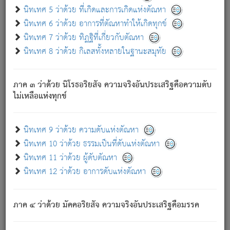
ด้วย.
นิทเทศ 5 ว่าด้วย ที่เกิดและการเกิดแห่งตัณหา
ความดับเพราะความสำรอกไม่เหลือ (แห่งภพทั้งหลาย)
นิทเทศ 6 ว่าด้วย อาการที่ตัณหาทำให้เกิดทุกข์
เพราะความสิ้นไปแห่งตัณหาโดยประการทั้งปวง นั้นคือ
นิทเทศ 7 ว่าด้วย ทิฏฐิที่เกี่ยวกับตัณหา
นิพพาน.
นิทเทศ 8 ว่าด้วย กิเลสทั้งหลายในฐานะสมุทัย
ภพใหม่ย่อมไม่มีแก่ภิกษุนั้น ผู้ดับเย็นสนิทแล้ว เพราะไม่มี
ความยึดมั่น
ภาค ๓ ว่าด้วย นิโรธอริยสัจ ความจริงอันประเสริฐคือความดับ
ภิกษุนั้น เป็นผู้ครอบงำมารได้แล้ว ชนะสงครามแล้ว ก้าวล่วง
ไม่เหลือแห่งทุกข์
ภพทั้งหลายทั้งปวงได้แล้ว เป็นผู้คงที่ (คือไม่เปลี่ยนแปลงอีกต่อ
ไป). ดังนี้แล
- อุ.ขุ.
๒๕/๑๒๑/๘๔
.
นิทเทศ 9 ว่าด้วย ความดับแห่งตัณหา
(ข้อความนี้ เป็นพระพุทธอุทานที่ทรงเปล่งออก ที่โคนต้นโพธิ์
นิทเทศ 10 ว่าด้วย ธรรมเป็นที่ดับแห่งตัณหา
เป็นที่ตรัสรู้ เมื่อตรัสรู้แล้วได้ 7 วัน)
นิทเทศ 11 ว่าด้วย ผู้ดับตัณหา
นิทเทศ 12 ว่าด้วย อาการดับแห่งตัณหา
เชื่อมโยงพระไตรปิฏก :
ภาค ๔ ว่าด้วย มัคคอริยสัจ ความจริงอันประเสริฐคือมรรค