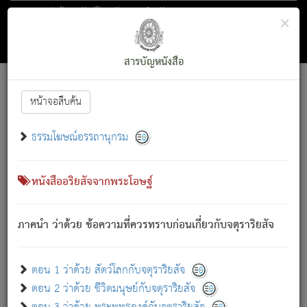
ตอน 1 ว่าด้วย สัตว์โลกกับจตุราริยสัจ
×
ถัดไป
ค้นหา
สารบัญ
สารบัญหนังสือ
[
Font :
15 ]
|
|
หน้าจอสืบค้น
ตรัสรู้แล้ว ทรงรำพึงถึงหมู่สัตว์
|
ธรรมโฆษณ์อรรถานุกรม
สัตว์โลกนี้ เกิดความเดือดร้อนแล้ว มีผัสสะบังหน้า
ย่อม
[1]
กล่าวซึ่งโรค (ความเสียดแทง) นั้นโดยความเป็นตัวเป็นตน
เขาสำคัญสิ่งใด โดยความเป็นประการใด แต่สิ่งนั้นย่อมเป็น
หนังสืออริยสัจจากพระโอษฐ์
(ตามที่เป็นจริง) โดยประการอื่นจากที่เขาสำคัญนั้น
สัตว์โลกติดข้องอยู่ในภพ ถูกภพบังหน้าแล้ว มีภพโดยความ
ภาคนำ ว่าด้วย ข้อความที่ควรทราบก่อนเกี่ยวกับจตุราริยสัจ
เป็นอย่างอื่น (จากที่มันเป็นอยู่จริง) จึงได้เพลิดเพลินยิ่งนักในภพ
นั้น
เขาเพลิดเพลินยิ่งนักในสิ่งใด สิ่งนั้นเป็นภัย (ที่เขาไม่รู้จัก)
:
ตอน 1 ว่าด้วย สัตว์โลกกับจตุราริยสัจ
เขากลัวต่อสิ่งใดสิ่งนั้นเป็นทุกข์
ตอน 2 ว่าด้วย ชีวิตมนุษย์กับจตุราริยสัจ
พรหมจรรย์นี้ อันบุคคลย่อมประพฤติ ก็เพื่อการละขาดซึ่ง