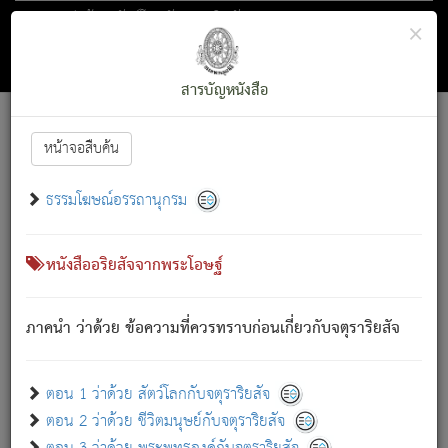
ตอน 1 ว่าด้วย สัตว์โลกกับจตุราริยสัจ
×
ถัดไป
ค้นหา
สารบัญ
สารบัญหนังสือ
[
Font :
15 ]
|
|
หน้าจอสืบค้น
ตรัสรู้แล้ว ทรงรำพึงถึงหมู่สัตว์
|
ธรรมโฆษณ์อรรถานุกรม
สัตว์โลกนี้ เกิดความเดือดร้อนแล้ว มีผัสสะบังหน้า
ย่อม
[1]
กล่าวซึ่งโรค (ความเสียดแทง) นั้นโดยความเป็นตัวเป็นตน
เขาสำคัญสิ่งใด โดยความเป็นประการใด แต่สิ่งนั้นย่อมเป็น
หนังสืออริยสัจจากพระโอษฐ์
(ตามที่เป็นจริง) โดยประการอื่นจากที่เขาสำคัญนั้น
สัตว์โลกติดข้องอยู่ในภพ ถูกภพบังหน้าแล้ว มีภพโดยความ
ภาคนำ ว่าด้วย ข้อความที่ควรทราบก่อนเกี่ยวกับจตุราริยสัจ
เป็นอย่างอื่น (จากที่มันเป็นอยู่จริง) จึงได้เพลิดเพลินยิ่งนักในภพ
นั้น
เขาเพลิดเพลินยิ่งนักในสิ่งใด สิ่งนั้นเป็นภัย (ที่เขาไม่รู้จัก)
:
ตอน 1 ว่าด้วย สัตว์โลกกับจตุราริยสัจ
เขากลัวต่อสิ่งใดสิ่งนั้นเป็นทุกข์
ตอน 2 ว่าด้วย ชีวิตมนุษย์กับจตุราริยสัจ
พรหมจรรย์นี้ อันบุคคลย่อมประพฤติ ก็เพื่อการละขาดซึ่ง