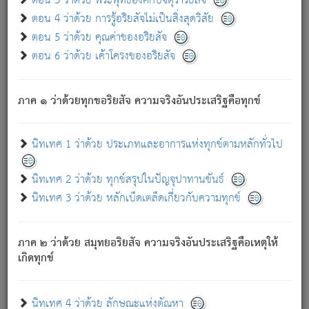
ตอน 3 ว่าด้วย พระพุทธองค์กับจตุราริยสัจ
ภพ.
ตอน 4 ว่าด้วย การรู้อริยสัจไม่เป็นสิ่งสุดวิสัย
สมณะหรือพราหมณ์เหล่าใด กล่าวความหลุดพ้นจากภพว่า
ตอน 5 ว่าด้วย คุณค่าของอริยสัจ
มีได้เพราะภพ เรากล่าวว่า สมณะหรือพราหมณ์ทั้งปวงนั้น
ตอน 6 ว่าด้วย เค้าโครงของอริยสัจ
มิใช่ผู้หลดพ้นจากภพ.
ถึงแม้สมณะหรือพราหมณ์เหล่าใด กล่าวความออกไปได้จาก
ภพ ว่ามีได้เพราะวิภพ
: เรากล่าวว่า สมณะหรือพราหมณ์ทั้ง
[2]
ภาค ๑ ว่าด้วยทุกขอริยสัจ ความจริงอันประเสริฐคือทุกข์
ปวงนั้น ก็ยังสลัดภพออกไปไม่ได้.
ก็ทุกข์นี้มีขึ้น เพราะอาศัยซึ่งอุปธิทั้งปวง.
นิทเทศ 1 ว่าด้วย ประเภทและอาการแห่งทุกข์ตามหลักทั่วไป
เพราะความสิ้นไปแห่งอุปาทานทั้งปวง ความเกิดขึ้นแห่ง
ทุกข์จึงไม่มี.
นิทเทศ 2 ว่าด้วย ทุกข์สรุปในปัญจุปาทานขันธ์
ท่านจงดูโลกนี้เถิด (จะเห็นว่า) สัตว์ทั้งหลายอันอวิชาหนา
นิทเทศ 3 ว่าด้วย หลักเบ็ดเตล็ดเกี่ยวกับความทุกข์
แน่นบังหนาแล้ว; และว่า สัตว์ผู้ยินดีในภพอันเป็นแล้วนั้น ย่อม
ไม่เป็นผู้หลุดพ้นไปจากภพได้. ก็ภพทั้งหลายเหล่าหนึ่งเหล่าใด
อันเป็นไปในที่หรือเวลาทั้งปวง
เพื่อความมีแห่งประโยชน์โดย
[3]
ภาค ๒ ว่าด้วย สมุทยอริยสัจ ความจริงอันประเสริฐคือเหตุให้
ประการทั้งปวง; ภพทั้งหลายทั้งหมดนั้น ไม่เที่ยง เป็นทุกข์ มี
เกิดทุกข์
ความแปรปรวนเป็นธรรมดา.
เมื่อบุคคลเห็นอยู่ซึ่งข้อนั้น ด้วยปัญญาอันชอบตามที่เป็นจริง
อย่างนี้อยู่; เขาย่อมละภวตัณหาได้ และไม่เพลิดเพลินวิภวตัณหา
นิทเทศ 4 ว่าด้วย ลักษณะแห่งตัณหา