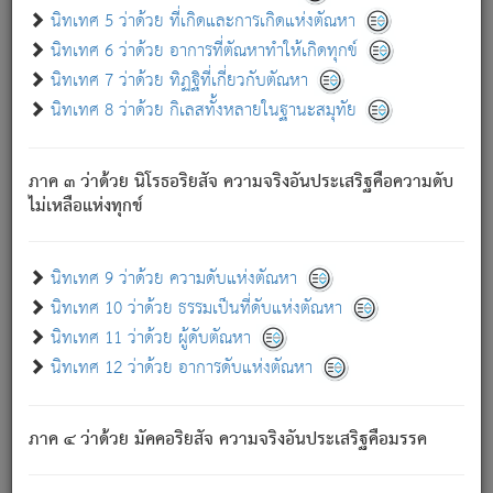
ด้วย.
นิทเทศ 5 ว่าด้วย ที่เกิดและการเกิดแห่งตัณหา
ความดับเพราะความสำรอกไม่เหลือ (แห่งภพทั้งหลาย)
นิทเทศ 6 ว่าด้วย อาการที่ตัณหาทำให้เกิดทุกข์
เพราะความสิ้นไปแห่งตัณหาโดยประการทั้งปวง นั้นคือ
นิทเทศ 7 ว่าด้วย ทิฏฐิที่เกี่ยวกับตัณหา
นิพพาน.
นิทเทศ 8 ว่าด้วย กิเลสทั้งหลายในฐานะสมุทัย
ภพใหม่ย่อมไม่มีแก่ภิกษุนั้น ผู้ดับเย็นสนิทแล้ว เพราะไม่มี
ความยึดมั่น
ภาค ๓ ว่าด้วย นิโรธอริยสัจ ความจริงอันประเสริฐคือความดับ
ภิกษุนั้น เป็นผู้ครอบงำมารได้แล้ว ชนะสงครามแล้ว ก้าวล่วง
ไม่เหลือแห่งทุกข์
ภพทั้งหลายทั้งปวงได้แล้ว เป็นผู้คงที่ (คือไม่เปลี่ยนแปลงอีกต่อ
ไป). ดังนี้แล
- อุ.ขุ.
๒๕/๑๒๑/๘๔
.
นิทเทศ 9 ว่าด้วย ความดับแห่งตัณหา
(ข้อความนี้ เป็นพระพุทธอุทานที่ทรงเปล่งออก ที่โคนต้นโพธิ์
นิทเทศ 10 ว่าด้วย ธรรมเป็นที่ดับแห่งตัณหา
เป็นที่ตรัสรู้ เมื่อตรัสรู้แล้วได้ 7 วัน)
นิทเทศ 11 ว่าด้วย ผู้ดับตัณหา
นิทเทศ 12 ว่าด้วย อาการดับแห่งตัณหา
เชื่อมโยงพระไตรปิฏก :
ภาค ๔ ว่าด้วย มัคคอริยสัจ ความจริงอันประเสริฐคือมรรค