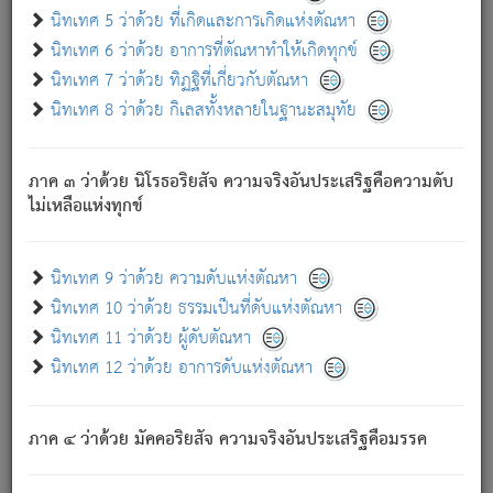
ด้วย.
นิทเทศ 5 ว่าด้วย ที่เกิดและการเกิดแห่งตัณหา
ความดับเพราะความสำรอกไม่เหลือ (แห่งภพทั้งหลาย)
นิทเทศ 6 ว่าด้วย อาการที่ตัณหาทำให้เกิดทุกข์
เพราะความสิ้นไปแห่งตัณหาโดยประการทั้งปวง นั้นคือ
นิทเทศ 7 ว่าด้วย ทิฏฐิที่เกี่ยวกับตัณหา
นิพพาน.
นิทเทศ 8 ว่าด้วย กิเลสทั้งหลายในฐานะสมุทัย
ภพใหม่ย่อมไม่มีแก่ภิกษุนั้น ผู้ดับเย็นสนิทแล้ว เพราะไม่มี
ความยึดมั่น
ภาค ๓ ว่าด้วย นิโรธอริยสัจ ความจริงอันประเสริฐคือความดับ
ภิกษุนั้น เป็นผู้ครอบงำมารได้แล้ว ชนะสงครามแล้ว ก้าวล่วง
ไม่เหลือแห่งทุกข์
ภพทั้งหลายทั้งปวงได้แล้ว เป็นผู้คงที่ (คือไม่เปลี่ยนแปลงอีกต่อ
ไป). ดังนี้แล
- อุ.ขุ.
๒๕/๑๒๑/๘๔
.
นิทเทศ 9 ว่าด้วย ความดับแห่งตัณหา
(ข้อความนี้ เป็นพระพุทธอุทานที่ทรงเปล่งออก ที่โคนต้นโพธิ์
นิทเทศ 10 ว่าด้วย ธรรมเป็นที่ดับแห่งตัณหา
เป็นที่ตรัสรู้ เมื่อตรัสรู้แล้วได้ 7 วัน)
นิทเทศ 11 ว่าด้วย ผู้ดับตัณหา
นิทเทศ 12 ว่าด้วย อาการดับแห่งตัณหา
เชื่อมโยงพระไตรปิฏก :
ภาค ๔ ว่าด้วย มัคคอริยสัจ ความจริงอันประเสริฐคือมรรค