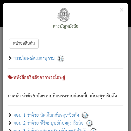
ตอน 1 ว่าด้วย สัตว์โลกกับจตุราริยสัจ
×
ถัดไป
ค้นหา
สารบัญ
สารบัญหนังสือ
[
Font :
15 ]
|
|
หน้าจอสืบค้น
ตรัสรู้แล้ว ทรงรำพึงถึงหมู่สัตว์
|
ธรรมโฆษณ์อรรถานุกรม
สัตว์โลกนี้ เกิดความเดือดร้อนแล้ว มีผัสสะบังหน้า
ย่อม
[1]
กล่าวซึ่งโรค (ความเสียดแทง) นั้นโดยความเป็นตัวเป็นตน
เขาสำคัญสิ่งใด โดยความเป็นประการใด แต่สิ่งนั้นย่อมเป็น
หนังสืออริยสัจจากพระโอษฐ์
(ตามที่เป็นจริง) โดยประการอื่นจากที่เขาสำคัญนั้น
สัตว์โลกติดข้องอยู่ในภพ ถูกภพบังหน้าแล้ว มีภพโดยความ
ภาคนำ ว่าด้วย ข้อความที่ควรทราบก่อนเกี่ยวกับจตุราริยสัจ
เป็นอย่างอื่น (จากที่มันเป็นอยู่จริง) จึงได้เพลิดเพลินยิ่งนักในภพ
นั้น
เขาเพลิดเพลินยิ่งนักในสิ่งใด สิ่งนั้นเป็นภัย (ที่เขาไม่รู้จัก)
:
ตอน 1 ว่าด้วย สัตว์โลกกับจตุราริยสัจ
เขากลัวต่อสิ่งใดสิ่งนั้นเป็นทุกข์
ตอน 2 ว่าด้วย ชีวิตมนุษย์กับจตุราริยสัจ
พรหมจรรย์นี้ อันบุคคลย่อมประพฤติ ก็เพื่อการละขาดซึ่ง