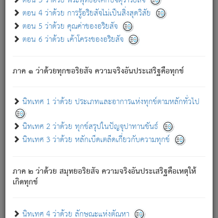
ตอน 3 ว่าด้วย พระพุทธองค์กับจตุราริยสัจ
ภพ.
ตอน 4 ว่าด้วย การรู้อริยสัจไม่เป็นสิ่งสุดวิสัย
สมณะหรือพราหมณ์เหล่าใด กล่าวความหลุดพ้นจากภพว่า
ตอน 5 ว่าด้วย คุณค่าของอริยสัจ
มีได้เพราะภพ เรากล่าวว่า สมณะหรือพราหมณ์ทั้งปวงนั้น
ตอน 6 ว่าด้วย เค้าโครงของอริยสัจ
มิใช่ผู้หลดพ้นจากภพ.
ถึงแม้สมณะหรือพราหมณ์เหล่าใด กล่าวความออกไปได้จาก
ภพ ว่ามีได้เพราะวิภพ
: เรากล่าวว่า สมณะหรือพราหมณ์ทั้ง
[2]
ภาค ๑ ว่าด้วยทุกขอริยสัจ ความจริงอันประเสริฐคือทุกข์
ปวงนั้น ก็ยังสลัดภพออกไปไม่ได้.
ก็ทุกข์นี้มีขึ้น เพราะอาศัยซึ่งอุปธิทั้งปวง.
นิทเทศ 1 ว่าด้วย ประเภทและอาการแห่งทุกข์ตามหลักทั่วไป
เพราะความสิ้นไปแห่งอุปาทานทั้งปวง ความเกิดขึ้นแห่ง
ทุกข์จึงไม่มี.
นิทเทศ 2 ว่าด้วย ทุกข์สรุปในปัญจุปาทานขันธ์
ท่านจงดูโลกนี้เถิด (จะเห็นว่า) สัตว์ทั้งหลายอันอวิชาหนา
นิทเทศ 3 ว่าด้วย หลักเบ็ดเตล็ดเกี่ยวกับความทุกข์
แน่นบังหนาแล้ว; และว่า สัตว์ผู้ยินดีในภพอันเป็นแล้วนั้น ย่อม
ไม่เป็นผู้หลุดพ้นไปจากภพได้. ก็ภพทั้งหลายเหล่าหนึ่งเหล่าใด
อันเป็นไปในที่หรือเวลาทั้งปวง
เพื่อความมีแห่งประโยชน์โดย
[3]
ภาค ๒ ว่าด้วย สมุทยอริยสัจ ความจริงอันประเสริฐคือเหตุให้
ประการทั้งปวง; ภพทั้งหลายทั้งหมดนั้น ไม่เที่ยง เป็นทุกข์ มี
เกิดทุกข์
ความแปรปรวนเป็นธรรมดา.
เมื่อบุคคลเห็นอยู่ซึ่งข้อนั้น ด้วยปัญญาอันชอบตามที่เป็นจริง
อย่างนี้อยู่; เขาย่อมละภวตัณหาได้ และไม่เพลิดเพลินวิภวตัณหา
นิทเทศ 4 ว่าด้วย ลักษณะแห่งตัณหา