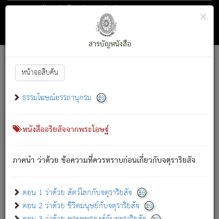
ตอน 1 ว่าด้วย สัตว์โลกกับจตุราริยสัจ
×
ถัดไป
ค้นหา
สารบัญ
สารบัญหนังสือ
[
Font :
15 ]
|
|
หน้าจอสืบค้น
ตรัสรู้แล้ว ทรงรำพึงถึงหมู่สัตว์
|
ธรรมโฆษณ์อรรถานุกรม
สัตว์โลกนี้ เกิดความเดือดร้อนแล้ว มีผัสสะบังหน้า
ย่อม
[1]
กล่าวซึ่งโรค (ความเสียดแทง) นั้นโดยความเป็นตัวเป็นตน
เขาสำคัญสิ่งใด โดยความเป็นประการใด แต่สิ่งนั้นย่อมเป็น
หนังสืออริยสัจจากพระโอษฐ์
(ตามที่เป็นจริง) โดยประการอื่นจากที่เขาสำคัญนั้น
สัตว์โลกติดข้องอยู่ในภพ ถูกภพบังหน้าแล้ว มีภพโดยความ
ภาคนำ ว่าด้วย ข้อความที่ควรทราบก่อนเกี่ยวกับจตุราริยสัจ
เป็นอย่างอื่น (จากที่มันเป็นอยู่จริง) จึงได้เพลิดเพลินยิ่งนักในภพ
นั้น
เขาเพลิดเพลินยิ่งนักในสิ่งใด สิ่งนั้นเป็นภัย (ที่เขาไม่รู้จัก)
:
ตอน 1 ว่าด้วย สัตว์โลกกับจตุราริยสัจ
เขากลัวต่อสิ่งใดสิ่งนั้นเป็นทุกข์
ตอน 2 ว่าด้วย ชีวิตมนุษย์กับจตุราริยสัจ
พรหมจรรย์นี้ อันบุคคลย่อมประพฤติ ก็เพื่อการละขาดซึ่ง