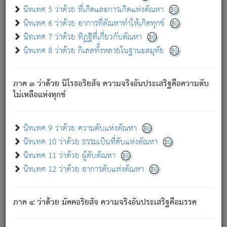
ด้วย.
นิทเทศ 5 ว่าด้วย ที่เกิดและการเกิดแห่งตัณหา
ความดับเพราะความสำรอกไม่เหลือ (แห่งภพทั้งหลาย)
นิทเทศ 6 ว่าด้วย อาการที่ตัณหาทำให้เกิดทุกข์
เพราะความสิ้นไปแห่งตัณหาโดยประการทั้งปวง นั้นคือ
นิทเทศ 7 ว่าด้วย ทิฏฐิที่เกี่ยวกับตัณหา
นิพพาน.
นิทเทศ 8 ว่าด้วย กิเลสทั้งหลายในฐานะสมุทัย
ภพใหม่ย่อมไม่มีแก่ภิกษุนั้น ผู้ดับเย็นสนิทแล้ว เพราะไม่มี
ความยึดมั่น
ภาค ๓ ว่าด้วย นิโรธอริยสัจ ความจริงอันประเสริฐคือความดับ
ภิกษุนั้น เป็นผู้ครอบงำมารได้แล้ว ชนะสงครามแล้ว ก้าวล่วง
ไม่เหลือแห่งทุกข์
ภพทั้งหลายทั้งปวงได้แล้ว เป็นผู้คงที่ (คือไม่เปลี่ยนแปลงอีกต่อ
ไป). ดังนี้แล
- อุ.ขุ.
๒๕/๑๒๑/๘๔
.
นิทเทศ 9 ว่าด้วย ความดับแห่งตัณหา
(ข้อความนี้ เป็นพระพุทธอุทานที่ทรงเปล่งออก ที่โคนต้นโพธิ์
นิทเทศ 10 ว่าด้วย ธรรมเป็นที่ดับแห่งตัณหา
เป็นที่ตรัสรู้ เมื่อตรัสรู้แล้วได้ 7 วัน)
นิทเทศ 11 ว่าด้วย ผู้ดับตัณหา
นิทเทศ 12 ว่าด้วย อาการดับแห่งตัณหา
เชื่อมโยงพระไตรปิฏก :
ภาค ๔ ว่าด้วย มัคคอริยสัจ ความจริงอันประเสริฐคือมรรค