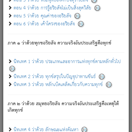
ตอน 3 ว่าด้วย พระพุทธองค์กับจตุราริยสัจ
ภพ.
ตอน 4 ว่าด้วย การรู้อริยสัจไม่เป็นสิ่งสุดวิสัย
สมณะหรือพราหมณ์เหล่าใด กล่าวความหลุดพ้นจากภพว่า
ตอน 5 ว่าด้วย คุณค่าของอริยสัจ
มีได้เพราะภพ เรากล่าวว่า สมณะหรือพราหมณ์ทั้งปวงนั้น
ตอน 6 ว่าด้วย เค้าโครงของอริยสัจ
มิใช่ผู้หลดพ้นจากภพ.
ถึงแม้สมณะหรือพราหมณ์เหล่าใด กล่าวความออกไปได้จาก
ภพ ว่ามีได้เพราะวิภพ
: เรากล่าวว่า สมณะหรือพราหมณ์ทั้ง
[2]
ภาค ๑ ว่าด้วยทุกขอริยสัจ ความจริงอันประเสริฐคือทุกข์
ปวงนั้น ก็ยังสลัดภพออกไปไม่ได้.
ก็ทุกข์นี้มีขึ้น เพราะอาศัยซึ่งอุปธิทั้งปวง.
นิทเทศ 1 ว่าด้วย ประเภทและอาการแห่งทุกข์ตามหลักทั่วไป
เพราะความสิ้นไปแห่งอุปาทานทั้งปวง ความเกิดขึ้นแห่ง
ทุกข์จึงไม่มี.
นิทเทศ 2 ว่าด้วย ทุกข์สรุปในปัญจุปาทานขันธ์
ท่านจงดูโลกนี้เถิด (จะเห็นว่า) สัตว์ทั้งหลายอันอวิชาหนา
นิทเทศ 3 ว่าด้วย หลักเบ็ดเตล็ดเกี่ยวกับความทุกข์
แน่นบังหนาแล้ว; และว่า สัตว์ผู้ยินดีในภพอันเป็นแล้วนั้น ย่อม
ไม่เป็นผู้หลุดพ้นไปจากภพได้. ก็ภพทั้งหลายเหล่าหนึ่งเหล่าใด
อันเป็นไปในที่หรือเวลาทั้งปวง
เพื่อความมีแห่งประโยชน์โดย
[3]
ภาค ๒ ว่าด้วย สมุทยอริยสัจ ความจริงอันประเสริฐคือเหตุให้
ประการทั้งปวง; ภพทั้งหลายทั้งหมดนั้น ไม่เที่ยง เป็นทุกข์ มี
เกิดทุกข์
ความแปรปรวนเป็นธรรมดา.
เมื่อบุคคลเห็นอยู่ซึ่งข้อนั้น ด้วยปัญญาอันชอบตามที่เป็นจริง
อย่างนี้อยู่; เขาย่อมละภวตัณหาได้ และไม่เพลิดเพลินวิภวตัณหา
นิทเทศ 4 ว่าด้วย ลักษณะแห่งตัณหา