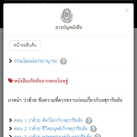
ตอน 1 ว่าด้วย สัตว์โลกกับจตุราริยสัจ
×
ถัดไป
ค้นหา
สารบัญ
สารบัญหนังสือ
[
Font :
15 ]
|
|
หน้าจอสืบค้น
ตรัสรู้แล้ว ทรงรำพึงถึงหมู่สัตว์
|
ธรรมโฆษณ์อรรถานุกรม
สัตว์โลกนี้ เกิดความเดือดร้อนแล้ว มีผัสสะบังหน้า
ย่อม
[1]
กล่าวซึ่งโรค (ความเสียดแทง) นั้นโดยความเป็นตัวเป็นตน
เขาสำคัญสิ่งใด โดยความเป็นประการใด แต่สิ่งนั้นย่อมเป็น
หนังสืออริยสัจจากพระโอษฐ์
(ตามที่เป็นจริง) โดยประการอื่นจากที่เขาสำคัญนั้น
สัตว์โลกติดข้องอยู่ในภพ ถูกภพบังหน้าแล้ว มีภพโดยความ
ภาคนำ ว่าด้วย ข้อความที่ควรทราบก่อนเกี่ยวกับจตุราริยสัจ
เป็นอย่างอื่น (จากที่มันเป็นอยู่จริง) จึงได้เพลิดเพลินยิ่งนักในภพ
นั้น
เขาเพลิดเพลินยิ่งนักในสิ่งใด สิ่งนั้นเป็นภัย (ที่เขาไม่รู้จัก)
:
ตอน 1 ว่าด้วย สัตว์โลกกับจตุราริยสัจ
เขากลัวต่อสิ่งใดสิ่งนั้นเป็นทุกข์
ตอน 2 ว่าด้วย ชีวิตมนุษย์กับจตุราริยสัจ
พรหมจรรย์นี้ อันบุคคลย่อมประพฤติ ก็เพื่อการละขาดซึ่ง