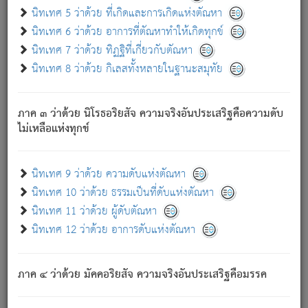
ด้วย.
นิทเทศ 5 ว่าด้วย ที่เกิดและการเกิดแห่งตัณหา
ความดับเพราะความสำรอกไม่เหลือ (แห่งภพทั้งหลาย)
นิทเทศ 6 ว่าด้วย อาการที่ตัณหาทำให้เกิดทุกข์
เพราะความสิ้นไปแห่งตัณหาโดยประการทั้งปวง นั้นคือ
นิทเทศ 7 ว่าด้วย ทิฏฐิที่เกี่ยวกับตัณหา
นิพพาน.
นิทเทศ 8 ว่าด้วย กิเลสทั้งหลายในฐานะสมุทัย
ภพใหม่ย่อมไม่มีแก่ภิกษุนั้น ผู้ดับเย็นสนิทแล้ว เพราะไม่มี
ความยึดมั่น
ภาค ๓ ว่าด้วย นิโรธอริยสัจ ความจริงอันประเสริฐคือความดับ
ภิกษุนั้น เป็นผู้ครอบงำมารได้แล้ว ชนะสงครามแล้ว ก้าวล่วง
ไม่เหลือแห่งทุกข์
ภพทั้งหลายทั้งปวงได้แล้ว เป็นผู้คงที่ (คือไม่เปลี่ยนแปลงอีกต่อ
ไป). ดังนี้แล
- อุ.ขุ.
๒๕/๑๒๑/๘๔
.
นิทเทศ 9 ว่าด้วย ความดับแห่งตัณหา
(ข้อความนี้ เป็นพระพุทธอุทานที่ทรงเปล่งออก ที่โคนต้นโพธิ์
นิทเทศ 10 ว่าด้วย ธรรมเป็นที่ดับแห่งตัณหา
เป็นที่ตรัสรู้ เมื่อตรัสรู้แล้วได้ 7 วัน)
นิทเทศ 11 ว่าด้วย ผู้ดับตัณหา
นิทเทศ 12 ว่าด้วย อาการดับแห่งตัณหา
เชื่อมโยงพระไตรปิฏก :
ภาค ๔ ว่าด้วย มัคคอริยสัจ ความจริงอันประเสริฐคือมรรค