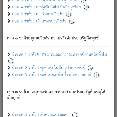
ตอน 3 ว่าด้วย พระพุทธองค์กับจตุราริยสัจ
ภพ.
ตอน 4 ว่าด้วย การรู้อริยสัจไม่เป็นสิ่งสุดวิสัย
สมณะหรือพราหมณ์เหล่าใด กล่าวความหลุดพ้นจากภพว่า
ตอน 5 ว่าด้วย คุณค่าของอริยสัจ
มีได้เพราะภพ เรากล่าวว่า สมณะหรือพราหมณ์ทั้งปวงนั้น
ตอน 6 ว่าด้วย เค้าโครงของอริยสัจ
มิใช่ผู้หลดพ้นจากภพ.
ถึงแม้สมณะหรือพราหมณ์เหล่าใด กล่าวความออกไปได้จาก
ภพ ว่ามีได้เพราะวิภพ
: เรากล่าวว่า สมณะหรือพราหมณ์ทั้ง
[2]
ภาค ๑ ว่าด้วยทุกขอริยสัจ ความจริงอันประเสริฐคือทุกข์
ปวงนั้น ก็ยังสลัดภพออกไปไม่ได้.
ก็ทุกข์นี้มีขึ้น เพราะอาศัยซึ่งอุปธิทั้งปวง.
นิทเทศ 1 ว่าด้วย ประเภทและอาการแห่งทุกข์ตามหลักทั่วไป
เพราะความสิ้นไปแห่งอุปาทานทั้งปวง ความเกิดขึ้นแห่ง
ทุกข์จึงไม่มี.
นิทเทศ 2 ว่าด้วย ทุกข์สรุปในปัญจุปาทานขันธ์
ท่านจงดูโลกนี้เถิด (จะเห็นว่า) สัตว์ทั้งหลายอันอวิชาหนา
นิทเทศ 3 ว่าด้วย หลักเบ็ดเตล็ดเกี่ยวกับความทุกข์
แน่นบังหนาแล้ว; และว่า สัตว์ผู้ยินดีในภพอันเป็นแล้วนั้น ย่อม
ไม่เป็นผู้หลุดพ้นไปจากภพได้. ก็ภพทั้งหลายเหล่าหนึ่งเหล่าใด
อันเป็นไปในที่หรือเวลาทั้งปวง
เพื่อความมีแห่งประโยชน์โดย
[3]
ภาค ๒ ว่าด้วย สมุทยอริยสัจ ความจริงอันประเสริฐคือเหตุให้
ประการทั้งปวง; ภพทั้งหลายทั้งหมดนั้น ไม่เที่ยง เป็นทุกข์ มี
เกิดทุกข์
ความแปรปรวนเป็นธรรมดา.
เมื่อบุคคลเห็นอยู่ซึ่งข้อนั้น ด้วยปัญญาอันชอบตามที่เป็นจริง
อย่างนี้อยู่; เขาย่อมละภวตัณหาได้ และไม่เพลิดเพลินวิภวตัณหา
นิทเทศ 4 ว่าด้วย ลักษณะแห่งตัณหา