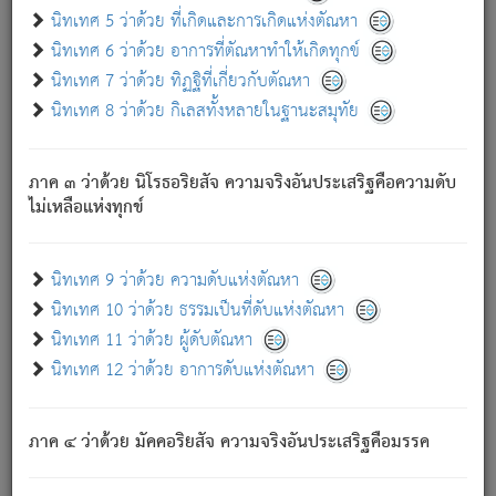
ด้วย.
นิทเทศ 5 ว่าด้วย ที่เกิดและการเกิดแห่งตัณหา
ความดับเพราะความสำรอกไม่เหลือ (แห่งภพทั้งหลาย)
นิทเทศ 6 ว่าด้วย อาการที่ตัณหาทำให้เกิดทุกข์
เพราะความสิ้นไปแห่งตัณหาโดยประการทั้งปวง นั้นคือ
นิทเทศ 7 ว่าด้วย ทิฏฐิที่เกี่ยวกับตัณหา
นิพพาน.
นิทเทศ 8 ว่าด้วย กิเลสทั้งหลายในฐานะสมุทัย
ภพใหม่ย่อมไม่มีแก่ภิกษุนั้น ผู้ดับเย็นสนิทแล้ว เพราะไม่มี
ความยึดมั่น
ภาค ๓ ว่าด้วย นิโรธอริยสัจ ความจริงอันประเสริฐคือความดับ
ภิกษุนั้น เป็นผู้ครอบงำมารได้แล้ว ชนะสงครามแล้ว ก้าวล่วง
ไม่เหลือแห่งทุกข์
ภพทั้งหลายทั้งปวงได้แล้ว เป็นผู้คงที่ (คือไม่เปลี่ยนแปลงอีกต่อ
ไป). ดังนี้แล
- อุ.ขุ.
๒๕/๑๒๑/๘๔
.
นิทเทศ 9 ว่าด้วย ความดับแห่งตัณหา
(ข้อความนี้ เป็นพระพุทธอุทานที่ทรงเปล่งออก ที่โคนต้นโพธิ์
นิทเทศ 10 ว่าด้วย ธรรมเป็นที่ดับแห่งตัณหา
เป็นที่ตรัสรู้ เมื่อตรัสรู้แล้วได้ 7 วัน)
นิทเทศ 11 ว่าด้วย ผู้ดับตัณหา
นิทเทศ 12 ว่าด้วย อาการดับแห่งตัณหา
เชื่อมโยงพระไตรปิฏก :
ภาค ๔ ว่าด้วย มัคคอริยสัจ ความจริงอันประเสริฐคือมรรค