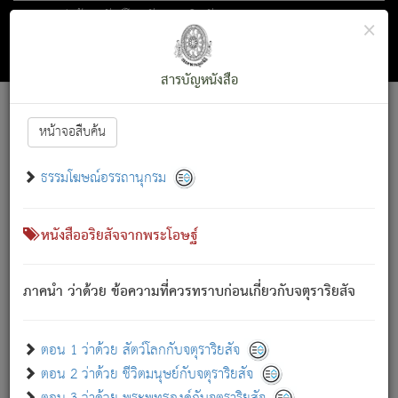
ตอน 1 ว่าด้วย สัตว์โลกกับจตุราริยสัจ
×
ถัดไป
ค้นหา
สารบัญ
สารบัญหนังสือ
[
Font :
15 ]
|
|
หน้าจอสืบค้น
ตรัสรู้แล้ว ทรงรำพึงถึงหมู่สัตว์
|
ธรรมโฆษณ์อรรถานุกรม
สัตว์โลกนี้ เกิดความเดือดร้อนแล้ว มีผัสสะบังหน้า
ย่อม
[1]
กล่าวซึ่งโรค (ความเสียดแทง) นั้นโดยความเป็นตัวเป็นตน
เขาสำคัญสิ่งใด โดยความเป็นประการใด แต่สิ่งนั้นย่อมเป็น
หนังสืออริยสัจจากพระโอษฐ์
(ตามที่เป็นจริง) โดยประการอื่นจากที่เขาสำคัญนั้น
สัตว์โลกติดข้องอยู่ในภพ ถูกภพบังหน้าแล้ว มีภพโดยความ
ภาคนำ ว่าด้วย ข้อความที่ควรทราบก่อนเกี่ยวกับจตุราริยสัจ
เป็นอย่างอื่น (จากที่มันเป็นอยู่จริง) จึงได้เพลิดเพลินยิ่งนักในภพ
นั้น
เขาเพลิดเพลินยิ่งนักในสิ่งใด สิ่งนั้นเป็นภัย (ที่เขาไม่รู้จัก)
:
ตอน 1 ว่าด้วย สัตว์โลกกับจตุราริยสัจ
เขากลัวต่อสิ่งใดสิ่งนั้นเป็นทุกข์
ตอน 2 ว่าด้วย ชีวิตมนุษย์กับจตุราริยสัจ
พรหมจรรย์นี้ อันบุคคลย่อมประพฤติ ก็เพื่อการละขาดซึ่ง