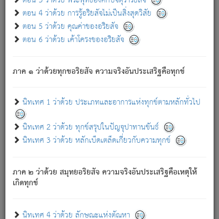
ตอน 3 ว่าด้วย พระพุทธองค์กับจตุราริยสัจ
ภพ.
ตอน 4 ว่าด้วย การรู้อริยสัจไม่เป็นสิ่งสุดวิสัย
สมณะหรือพราหมณ์เหล่าใด กล่าวความหลุดพ้นจากภพว่า
ตอน 5 ว่าด้วย คุณค่าของอริยสัจ
มีได้เพราะภพ เรากล่าวว่า สมณะหรือพราหมณ์ทั้งปวงนั้น
ตอน 6 ว่าด้วย เค้าโครงของอริยสัจ
มิใช่ผู้หลดพ้นจากภพ.
ถึงแม้สมณะหรือพราหมณ์เหล่าใด กล่าวความออกไปได้จาก
ภพ ว่ามีได้เพราะวิภพ
: เรากล่าวว่า สมณะหรือพราหมณ์ทั้ง
[2]
ภาค ๑ ว่าด้วยทุกขอริยสัจ ความจริงอันประเสริฐคือทุกข์
ปวงนั้น ก็ยังสลัดภพออกไปไม่ได้.
ก็ทุกข์นี้มีขึ้น เพราะอาศัยซึ่งอุปธิทั้งปวง.
นิทเทศ 1 ว่าด้วย ประเภทและอาการแห่งทุกข์ตามหลักทั่วไป
เพราะความสิ้นไปแห่งอุปาทานทั้งปวง ความเกิดขึ้นแห่ง
ทุกข์จึงไม่มี.
นิทเทศ 2 ว่าด้วย ทุกข์สรุปในปัญจุปาทานขันธ์
ท่านจงดูโลกนี้เถิด (จะเห็นว่า) สัตว์ทั้งหลายอันอวิชาหนา
นิทเทศ 3 ว่าด้วย หลักเบ็ดเตล็ดเกี่ยวกับความทุกข์
แน่นบังหนาแล้ว; และว่า สัตว์ผู้ยินดีในภพอันเป็นแล้วนั้น ย่อม
ไม่เป็นผู้หลุดพ้นไปจากภพได้. ก็ภพทั้งหลายเหล่าหนึ่งเหล่าใด
อันเป็นไปในที่หรือเวลาทั้งปวง
เพื่อความมีแห่งประโยชน์โดย
[3]
ภาค ๒ ว่าด้วย สมุทยอริยสัจ ความจริงอันประเสริฐคือเหตุให้
ประการทั้งปวง; ภพทั้งหลายทั้งหมดนั้น ไม่เที่ยง เป็นทุกข์ มี
เกิดทุกข์
ความแปรปรวนเป็นธรรมดา.
เมื่อบุคคลเห็นอยู่ซึ่งข้อนั้น ด้วยปัญญาอันชอบตามที่เป็นจริง
อย่างนี้อยู่; เขาย่อมละภวตัณหาได้ และไม่เพลิดเพลินวิภวตัณหา
นิทเทศ 4 ว่าด้วย ลักษณะแห่งตัณหา