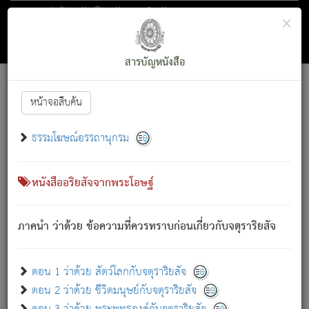
ตอน 1 ว่าด้วย สัตว์โลกกับจตุราริยสัจ
×
ถัดไป
ค้นหา
สารบัญ
สารบัญหนังสือ
[
Font :
15 ]
|
|
หน้าจอสืบค้น
ตรัสรู้แล้ว ทรงรำพึงถึงหมู่สัตว์
|
ธรรมโฆษณ์อรรถานุกรม
สัตว์โลกนี้ เกิดความเดือดร้อนแล้ว มีผัสสะบังหน้า
ย่อม
[1]
กล่าวซึ่งโรค (ความเสียดแทง) นั้นโดยความเป็นตัวเป็นตน
เขาสำคัญสิ่งใด โดยความเป็นประการใด แต่สิ่งนั้นย่อมเป็น
หนังสืออริยสัจจากพระโอษฐ์
(ตามที่เป็นจริง) โดยประการอื่นจากที่เขาสำคัญนั้น
สัตว์โลกติดข้องอยู่ในภพ ถูกภพบังหน้าแล้ว มีภพโดยความ
ภาคนำ ว่าด้วย ข้อความที่ควรทราบก่อนเกี่ยวกับจตุราริยสัจ
เป็นอย่างอื่น (จากที่มันเป็นอยู่จริง) จึงได้เพลิดเพลินยิ่งนักในภพ
นั้น
เขาเพลิดเพลินยิ่งนักในสิ่งใด สิ่งนั้นเป็นภัย (ที่เขาไม่รู้จัก)
:
ตอน 1 ว่าด้วย สัตว์โลกกับจตุราริยสัจ
เขากลัวต่อสิ่งใดสิ่งนั้นเป็นทุกข์
ตอน 2 ว่าด้วย ชีวิตมนุษย์กับจตุราริยสัจ
พรหมจรรย์นี้ อันบุคคลย่อมประพฤติ ก็เพื่อการละขาดซึ่ง