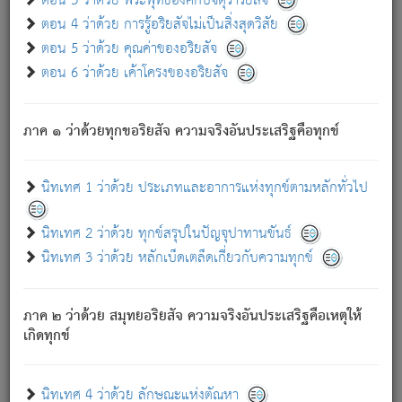
ตอน 3 ว่าด้วย พระพุทธองค์กับจตุราริยสัจ
ภพ.
ตอน 4 ว่าด้วย การรู้อริยสัจไม่เป็นสิ่งสุดวิสัย
สมณะหรือพราหมณ์เหล่าใด กล่าวความหลุดพ้นจากภพว่า
ตอน 5 ว่าด้วย คุณค่าของอริยสัจ
มีได้เพราะภพ เรากล่าวว่า สมณะหรือพราหมณ์ทั้งปวงนั้น
ตอน 6 ว่าด้วย เค้าโครงของอริยสัจ
มิใช่ผู้หลดพ้นจากภพ.
ถึงแม้สมณะหรือพราหมณ์เหล่าใด กล่าวความออกไปได้จาก
ภพ ว่ามีได้เพราะวิภพ
: เรากล่าวว่า สมณะหรือพราหมณ์ทั้ง
[2]
ภาค ๑ ว่าด้วยทุกขอริยสัจ ความจริงอันประเสริฐคือทุกข์
ปวงนั้น ก็ยังสลัดภพออกไปไม่ได้.
ก็ทุกข์นี้มีขึ้น เพราะอาศัยซึ่งอุปธิทั้งปวง.
นิทเทศ 1 ว่าด้วย ประเภทและอาการแห่งทุกข์ตามหลักทั่วไป
เพราะความสิ้นไปแห่งอุปาทานทั้งปวง ความเกิดขึ้นแห่ง
ทุกข์จึงไม่มี.
นิทเทศ 2 ว่าด้วย ทุกข์สรุปในปัญจุปาทานขันธ์
ท่านจงดูโลกนี้เถิด (จะเห็นว่า) สัตว์ทั้งหลายอันอวิชาหนา
นิทเทศ 3 ว่าด้วย หลักเบ็ดเตล็ดเกี่ยวกับความทุกข์
แน่นบังหนาแล้ว; และว่า สัตว์ผู้ยินดีในภพอันเป็นแล้วนั้น ย่อม
ไม่เป็นผู้หลุดพ้นไปจากภพได้. ก็ภพทั้งหลายเหล่าหนึ่งเหล่าใด
อันเป็นไปในที่หรือเวลาทั้งปวง
เพื่อความมีแห่งประโยชน์โดย
[3]
ภาค ๒ ว่าด้วย สมุทยอริยสัจ ความจริงอันประเสริฐคือเหตุให้
ประการทั้งปวง; ภพทั้งหลายทั้งหมดนั้น ไม่เที่ยง เป็นทุกข์ มี
เกิดทุกข์
ความแปรปรวนเป็นธรรมดา.
เมื่อบุคคลเห็นอยู่ซึ่งข้อนั้น ด้วยปัญญาอันชอบตามที่เป็นจริง
อย่างนี้อยู่; เขาย่อมละภวตัณหาได้ และไม่เพลิดเพลินวิภวตัณหา
นิทเทศ 4 ว่าด้วย ลักษณะแห่งตัณหา