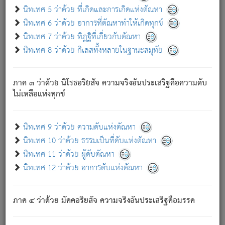
ด้วย.
นิทเทศ 5 ว่าด้วย ที่เกิดและการเกิดแห่งตัณหา
ความดับเพราะความสำรอกไม่เหลือ (แห่งภพทั้งหลาย)
นิทเทศ 6 ว่าด้วย อาการที่ตัณหาทำให้เกิดทุกข์
เพราะความสิ้นไปแห่งตัณหาโดยประการทั้งปวง นั้นคือ
นิทเทศ 7 ว่าด้วย ทิฏฐิที่เกี่ยวกับตัณหา
นิพพาน.
นิทเทศ 8 ว่าด้วย กิเลสทั้งหลายในฐานะสมุทัย
ภพใหม่ย่อมไม่มีแก่ภิกษุนั้น ผู้ดับเย็นสนิทแล้ว เพราะไม่มี
ความยึดมั่น
ภาค ๓ ว่าด้วย นิโรธอริยสัจ ความจริงอันประเสริฐคือความดับ
ภิกษุนั้น เป็นผู้ครอบงำมารได้แล้ว ชนะสงครามแล้ว ก้าวล่วง
ไม่เหลือแห่งทุกข์
ภพทั้งหลายทั้งปวงได้แล้ว เป็นผู้คงที่ (คือไม่เปลี่ยนแปลงอีกต่อ
ไป). ดังนี้แล
- อุ.ขุ.
๒๕/๑๒๑/๘๔
.
นิทเทศ 9 ว่าด้วย ความดับแห่งตัณหา
(ข้อความนี้ เป็นพระพุทธอุทานที่ทรงเปล่งออก ที่โคนต้นโพธิ์
นิทเทศ 10 ว่าด้วย ธรรมเป็นที่ดับแห่งตัณหา
เป็นที่ตรัสรู้ เมื่อตรัสรู้แล้วได้ 7 วัน)
นิทเทศ 11 ว่าด้วย ผู้ดับตัณหา
นิทเทศ 12 ว่าด้วย อาการดับแห่งตัณหา
เชื่อมโยงพระไตรปิฏก :
ภาค ๔ ว่าด้วย มัคคอริยสัจ ความจริงอันประเสริฐคือมรรค