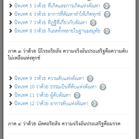
ด้วย.
นิทเทศ 5 ว่าด้วย ที่เกิดและการเกิดแห่งตัณหา
ความดับเพราะความสำรอกไม่เหลือ (แห่งภพทั้งหลาย)
นิทเทศ 6 ว่าด้วย อาการที่ตัณหาทำให้เกิดทุกข์
เพราะความสิ้นไปแห่งตัณหาโดยประการทั้งปวง นั้นคือ
นิทเทศ 7 ว่าด้วย ทิฏฐิที่เกี่ยวกับตัณหา
นิพพาน.
นิทเทศ 8 ว่าด้วย กิเลสทั้งหลายในฐานะสมุทัย
ภพใหม่ย่อมไม่มีแก่ภิกษุนั้น ผู้ดับเย็นสนิทแล้ว เพราะไม่มี
ความยึดมั่น
ภาค ๓ ว่าด้วย นิโรธอริยสัจ ความจริงอันประเสริฐคือความดับ
ภิกษุนั้น เป็นผู้ครอบงำมารได้แล้ว ชนะสงครามแล้ว ก้าวล่วง
ไม่เหลือแห่งทุกข์
ภพทั้งหลายทั้งปวงได้แล้ว เป็นผู้คงที่ (คือไม่เปลี่ยนแปลงอีกต่อ
ไป). ดังนี้แล
- อุ.ขุ.
๒๕/๑๒๑/๘๔
.
นิทเทศ 9 ว่าด้วย ความดับแห่งตัณหา
(ข้อความนี้ เป็นพระพุทธอุทานที่ทรงเปล่งออก ที่โคนต้นโพธิ์
นิทเทศ 10 ว่าด้วย ธรรมเป็นที่ดับแห่งตัณหา
เป็นที่ตรัสรู้ เมื่อตรัสรู้แล้วได้ 7 วัน)
นิทเทศ 11 ว่าด้วย ผู้ดับตัณหา
นิทเทศ 12 ว่าด้วย อาการดับแห่งตัณหา
เชื่อมโยงพระไตรปิฏก :
ภาค ๔ ว่าด้วย มัคคอริยสัจ ความจริงอันประเสริฐคือมรรค