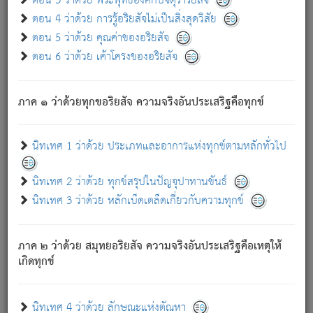
ตอน 3 ว่าด้วย พระพุทธองค์กับจตุราริยสัจ
ภพ.
ตอน 4 ว่าด้วย การรู้อริยสัจไม่เป็นสิ่งสุดวิสัย
สมณะหรือพราหมณ์เหล่าใด กล่าวความหลุดพ้นจากภพว่า
ตอน 5 ว่าด้วย คุณค่าของอริยสัจ
มีได้เพราะภพ เรากล่าวว่า สมณะหรือพราหมณ์ทั้งปวงนั้น
ตอน 6 ว่าด้วย เค้าโครงของอริยสัจ
มิใช่ผู้หลดพ้นจากภพ.
ถึงแม้สมณะหรือพราหมณ์เหล่าใด กล่าวความออกไปได้จาก
ภพ ว่ามีได้เพราะวิภพ
: เรากล่าวว่า สมณะหรือพราหมณ์ทั้ง
[2]
ภาค ๑ ว่าด้วยทุกขอริยสัจ ความจริงอันประเสริฐคือทุกข์
ปวงนั้น ก็ยังสลัดภพออกไปไม่ได้.
ก็ทุกข์นี้มีขึ้น เพราะอาศัยซึ่งอุปธิทั้งปวง.
นิทเทศ 1 ว่าด้วย ประเภทและอาการแห่งทุกข์ตามหลักทั่วไป
เพราะความสิ้นไปแห่งอุปาทานทั้งปวง ความเกิดขึ้นแห่ง
ทุกข์จึงไม่มี.
นิทเทศ 2 ว่าด้วย ทุกข์สรุปในปัญจุปาทานขันธ์
ท่านจงดูโลกนี้เถิด (จะเห็นว่า) สัตว์ทั้งหลายอันอวิชาหนา
นิทเทศ 3 ว่าด้วย หลักเบ็ดเตล็ดเกี่ยวกับความทุกข์
แน่นบังหนาแล้ว; และว่า สัตว์ผู้ยินดีในภพอันเป็นแล้วนั้น ย่อม
ไม่เป็นผู้หลุดพ้นไปจากภพได้. ก็ภพทั้งหลายเหล่าหนึ่งเหล่าใด
อันเป็นไปในที่หรือเวลาทั้งปวง
เพื่อความมีแห่งประโยชน์โดย
[3]
ภาค ๒ ว่าด้วย สมุทยอริยสัจ ความจริงอันประเสริฐคือเหตุให้
ประการทั้งปวง; ภพทั้งหลายทั้งหมดนั้น ไม่เที่ยง เป็นทุกข์ มี
เกิดทุกข์
ความแปรปรวนเป็นธรรมดา.
เมื่อบุคคลเห็นอยู่ซึ่งข้อนั้น ด้วยปัญญาอันชอบตามที่เป็นจริง
อย่างนี้อยู่; เขาย่อมละภวตัณหาได้ และไม่เพลิดเพลินวิภวตัณหา
นิทเทศ 4 ว่าด้วย ลักษณะแห่งตัณหา