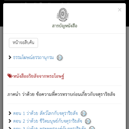
ตอน 1 ว่าด้วย สัตว์โลกกับจตุราริยสัจ
×
ถัดไป
ค้นหา
สารบัญ
สารบัญหนังสือ
[
Font :
15 ]
|
|
หน้าจอสืบค้น
ตรัสรู้แล้ว ทรงรำพึงถึงหมู่สัตว์
|
ธรรมโฆษณ์อรรถานุกรม
สัตว์โลกนี้ เกิดความเดือดร้อนแล้ว มีผัสสะบังหน้า
ย่อม
[1]
กล่าวซึ่งโรค (ความเสียดแทง) นั้นโดยความเป็นตัวเป็นตน
เขาสำคัญสิ่งใด โดยความเป็นประการใด แต่สิ่งนั้นย่อมเป็น
หนังสืออริยสัจจากพระโอษฐ์
(ตามที่เป็นจริง) โดยประการอื่นจากที่เขาสำคัญนั้น
สัตว์โลกติดข้องอยู่ในภพ ถูกภพบังหน้าแล้ว มีภพโดยความ
ภาคนำ ว่าด้วย ข้อความที่ควรทราบก่อนเกี่ยวกับจตุราริยสัจ
เป็นอย่างอื่น (จากที่มันเป็นอยู่จริง) จึงได้เพลิดเพลินยิ่งนักในภพ
นั้น
เขาเพลิดเพลินยิ่งนักในสิ่งใด สิ่งนั้นเป็นภัย (ที่เขาไม่รู้จัก)
:
ตอน 1 ว่าด้วย สัตว์โลกกับจตุราริยสัจ
เขากลัวต่อสิ่งใดสิ่งนั้นเป็นทุกข์
ตอน 2 ว่าด้วย ชีวิตมนุษย์กับจตุราริยสัจ
พรหมจรรย์นี้ อันบุคคลย่อมประพฤติ ก็เพื่อการละขาดซึ่ง