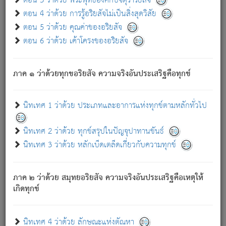
ตอน 3 ว่าด้วย พระพุทธองค์กับจตุราริยสัจ
ภพ.
ตอน 4 ว่าด้วย การรู้อริยสัจไม่เป็นสิ่งสุดวิสัย
สมณะหรือพราหมณ์เหล่าใด กล่าวความหลุดพ้นจากภพว่า
ตอน 5 ว่าด้วย คุณค่าของอริยสัจ
มีได้เพราะภพ เรากล่าวว่า สมณะหรือพราหมณ์ทั้งปวงนั้น
ตอน 6 ว่าด้วย เค้าโครงของอริยสัจ
มิใช่ผู้หลดพ้นจากภพ.
ถึงแม้สมณะหรือพราหมณ์เหล่าใด กล่าวความออกไปได้จาก
ภพ ว่ามีได้เพราะวิภพ
: เรากล่าวว่า สมณะหรือพราหมณ์ทั้ง
[2]
ภาค ๑ ว่าด้วยทุกขอริยสัจ ความจริงอันประเสริฐคือทุกข์
ปวงนั้น ก็ยังสลัดภพออกไปไม่ได้.
ก็ทุกข์นี้มีขึ้น เพราะอาศัยซึ่งอุปธิทั้งปวง.
นิทเทศ 1 ว่าด้วย ประเภทและอาการแห่งทุกข์ตามหลักทั่วไป
เพราะความสิ้นไปแห่งอุปาทานทั้งปวง ความเกิดขึ้นแห่ง
ทุกข์จึงไม่มี.
นิทเทศ 2 ว่าด้วย ทุกข์สรุปในปัญจุปาทานขันธ์
ท่านจงดูโลกนี้เถิด (จะเห็นว่า) สัตว์ทั้งหลายอันอวิชาหนา
นิทเทศ 3 ว่าด้วย หลักเบ็ดเตล็ดเกี่ยวกับความทุกข์
แน่นบังหนาแล้ว; และว่า สัตว์ผู้ยินดีในภพอันเป็นแล้วนั้น ย่อม
ไม่เป็นผู้หลุดพ้นไปจากภพได้. ก็ภพทั้งหลายเหล่าหนึ่งเหล่าใด
อันเป็นไปในที่หรือเวลาทั้งปวง
เพื่อความมีแห่งประโยชน์โดย
[3]
ภาค ๒ ว่าด้วย สมุทยอริยสัจ ความจริงอันประเสริฐคือเหตุให้
ประการทั้งปวง; ภพทั้งหลายทั้งหมดนั้น ไม่เที่ยง เป็นทุกข์ มี
เกิดทุกข์
ความแปรปรวนเป็นธรรมดา.
เมื่อบุคคลเห็นอยู่ซึ่งข้อนั้น ด้วยปัญญาอันชอบตามที่เป็นจริง
อย่างนี้อยู่; เขาย่อมละภวตัณหาได้ และไม่เพลิดเพลินวิภวตัณหา
นิทเทศ 4 ว่าด้วย ลักษณะแห่งตัณหา