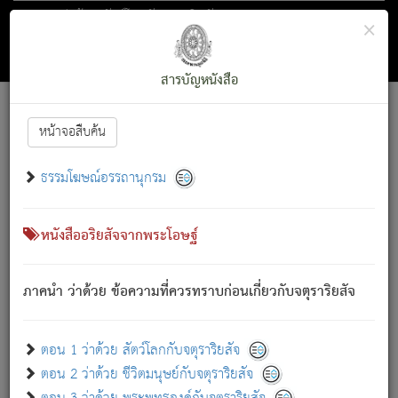
ตอน 1 ว่าด้วย สัตว์โลกกับจตุราริยสัจ
×
ถัดไป
ค้นหา
สารบัญ
สารบัญหนังสือ
[
Font :
15 ]
|
|
หน้าจอสืบค้น
ตรัสรู้แล้ว ทรงรำพึงถึงหมู่สัตว์
|
ธรรมโฆษณ์อรรถานุกรม
สัตว์โลกนี้ เกิดความเดือดร้อนแล้ว มีผัสสะบังหน้า
ย่อม
[1]
กล่าวซึ่งโรค (ความเสียดแทง) นั้นโดยความเป็นตัวเป็นตน
เขาสำคัญสิ่งใด โดยความเป็นประการใด แต่สิ่งนั้นย่อมเป็น
หนังสืออริยสัจจากพระโอษฐ์
(ตามที่เป็นจริง) โดยประการอื่นจากที่เขาสำคัญนั้น
สัตว์โลกติดข้องอยู่ในภพ ถูกภพบังหน้าแล้ว มีภพโดยความ
ภาคนำ ว่าด้วย ข้อความที่ควรทราบก่อนเกี่ยวกับจตุราริยสัจ
เป็นอย่างอื่น (จากที่มันเป็นอยู่จริง) จึงได้เพลิดเพลินยิ่งนักในภพ
นั้น
เขาเพลิดเพลินยิ่งนักในสิ่งใด สิ่งนั้นเป็นภัย (ที่เขาไม่รู้จัก)
:
ตอน 1 ว่าด้วย สัตว์โลกกับจตุราริยสัจ
เขากลัวต่อสิ่งใดสิ่งนั้นเป็นทุกข์
ตอน 2 ว่าด้วย ชีวิตมนุษย์กับจตุราริยสัจ
พรหมจรรย์นี้ อันบุคคลย่อมประพฤติ ก็เพื่อการละขาดซึ่ง