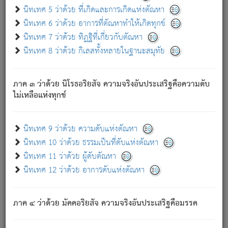
ด้วย.
นิทเทศ 5 ว่าด้วย ที่เกิดและการเกิดแห่งตัณหา
ความดับเพราะความสำรอกไม่เหลือ (แห่งภพทั้งหลาย)
นิทเทศ 6 ว่าด้วย อาการที่ตัณหาทำให้เกิดทุกข์
เพราะความสิ้นไปแห่งตัณหาโดยประการทั้งปวง นั้นคือ
นิทเทศ 7 ว่าด้วย ทิฏฐิที่เกี่ยวกับตัณหา
นิพพาน.
นิทเทศ 8 ว่าด้วย กิเลสทั้งหลายในฐานะสมุทัย
ภพใหม่ย่อมไม่มีแก่ภิกษุนั้น ผู้ดับเย็นสนิทแล้ว เพราะไม่มี
ความยึดมั่น
ภาค ๓ ว่าด้วย นิโรธอริยสัจ ความจริงอันประเสริฐคือความดับ
ภิกษุนั้น เป็นผู้ครอบงำมารได้แล้ว ชนะสงครามแล้ว ก้าวล่วง
ไม่เหลือแห่งทุกข์
ภพทั้งหลายทั้งปวงได้แล้ว เป็นผู้คงที่ (คือไม่เปลี่ยนแปลงอีกต่อ
ไป). ดังนี้แล
- อุ.ขุ.
๒๕/๑๒๑/๘๔
.
นิทเทศ 9 ว่าด้วย ความดับแห่งตัณหา
(ข้อความนี้ เป็นพระพุทธอุทานที่ทรงเปล่งออก ที่โคนต้นโพธิ์
นิทเทศ 10 ว่าด้วย ธรรมเป็นที่ดับแห่งตัณหา
เป็นที่ตรัสรู้ เมื่อตรัสรู้แล้วได้ 7 วัน)
นิทเทศ 11 ว่าด้วย ผู้ดับตัณหา
นิทเทศ 12 ว่าด้วย อาการดับแห่งตัณหา
เชื่อมโยงพระไตรปิฏก :
ภาค ๔ ว่าด้วย มัคคอริยสัจ ความจริงอันประเสริฐคือมรรค