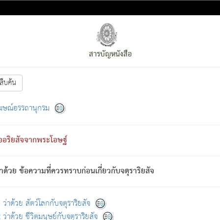
สารบัญหนังสือ
สืบค้น
งหน้า
ย่อมกล่าวซึ่งโรค (ความเสียดแทง) นั้นโดยความเป็นตัวเป็นตน
[1]
ฆษณ์อรรถานุกรม
ั้นย่อมเป็น (ตามที่เป็นจริง) โดยประการอื่นจากที่เขาสำคัญนั้น
พโดยความเป็นอย่างอื่น (จากที่มันเป็นอยู่จริง) จึงได้เพลิดเพลินยิ่งนักในภ
ืออริยสัจจากพระโอษฐ์
่เขาไม่รู้จัก)
: เขากลัวต่อสิ่งใดสิ่งนั้นเป็นทุกข์
การละขาดซึ่งภพ.
าด้วย ข้อความที่ควรทราบก่อนเกี่ยวกับจตุราริยสัจ
้นจากภพว่ามีได้เพราะภพ เรากล่าวว่า สมณะหรือพราหมณ์ทั้งปวงนั้น 
อกไปได้จากภพ ว่ามีได้เพราะวิภพ
: เรากล่าวว่า สมณะหรือพราหมณ์ทั้งป
[2]
ว่าด้วย สัตว์โลกกับจตุราริยสัจ
ว่าด้วย ชีวิตมนุษย์กับจตุราริยสัจ