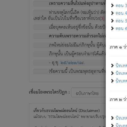
เพราะความสิ้นไปแห่งอุปาทานทั้งปวง ความเกิ
ตอน 3 
ท่านจงดูโลกนี้เถิด (จะเห็นว่า) สัตว์ทั้งหลาย
ตอน 4 
เหล่าใด อันเป็นไปในที่หรือเวลาทั้งปวง
เพื่อความมีแ
[3]
ตอน 5 
เมื่อบุคคลเห็นอยู่ซึ่งข้อนั้น ด้วยปัญญาอันช
ตอน 6 
ความดับเพราะความสำรอกไม่เหลือ (แห่งภพท
ภพใหม่ย่อมไม่มีแก่ภิกษุนั้น ผู้ดับเย็นสนิทแล้
ภาค ๑ ว่
ภิกษุนั้น เป็นผู้ครอบงำมารได้แล้ว ชนะสงครามแ
- อุ.ขุ.
๒๕/๑๒๑/๘๔
.
นิทเท
(ข้อความนี้ เป็นพระพุทธอุทานที่ทรงเปล่งออก ที่โ
นิทเทศ
นิทเทศ
เชื่อมโยงพระไตรปิฏก :
ภาค ๒ ว่า
เกี่ยวกับธรรมโฆษณ์ออนไลน์ (Disclaimer)
แม้ระบบ "ธรรมโฆษณ์ออนไลน์" พยายามปรับปรุงข้อมูลให้ถูกต้องมา
นิทเท
นิทเทศ