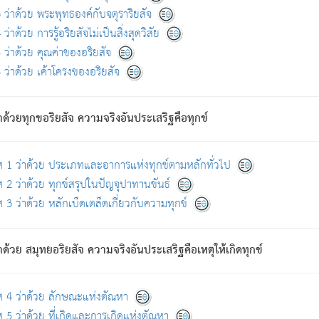
ดขึ้นแห่งทุกข์จึงไม่มี.
ว่าด้วย พระพุทธองค์กับจตุราริยสัจ
อันอวิชาหนาแน่นบังหนาแล้ว; และว่า สัตว์ผู้ยินดีในภพอันเป็นแล้วนั้น ย่อมไ
ว่าด้วย การรู้อริยสัจไม่เป็นสิ่งสุดวิสัย
ห่งประโยชน์โดยประการทั้งปวง; ภพทั้งหลายทั้งหมดนั้น ไม่เที่ยง เป็นทุ
ว่าด้วย คุณค่าของอริยสัจ
อบตามที่เป็นจริงอย่างนี้อยู่; เขาย่อมละภวตัณหาได้ และไม่เพลิดเพลินวิภวตั
ว่าด้วย เค้าโครงของอริยสัจ
ั้งหลาย) เพราะความสิ้นไปแห่งตัณหาโดยประการทั้งปวง นั้นคือนิพพา
ว เพราะไม่มีความยึดมั่น
าด้วยทุกขอริยสัจ ความจริงอันประเสริฐคือทุกข์
ล้ว ก้าวล่วงภพทั้งหลายทั้งปวงได้แล้ว เป็นผู้คงที่ (คือไม่เปลี่ยนแปลงอีกต่
ศ 1 ว่าด้วย ประเภทและอาการแห่งทุกข์ตามหลักทั่วไป
คนต้นโพธิ์เป็นที่ตรัสรู้ เมื่อตรัสรู้แล้วได้ 7 วัน)
 2 ว่าด้วย ทุกข์สรุปในปัญจุปาทานขันธ์
 3 ว่าด้วย หลักเบ็ดเตล็ดเกี่ยวกับความทุกข์
ด้วย สมุทยอริยสัจ ความจริงอันประเสริฐคือเหตุให้เกิดทุกข์
กที่สุด ผู้ศึกษาก็พึงตรวจสอบกับตัวเล่มหนังสือต้นฉบับ ที่มีการพิมพ์ครั้งล่าสุด ก่อ
ศ 4 ว่าด้วย ลักษณะแห่งตัณหา
 5 ว่าด้วย ที่เกิดและการเกิดแห่งตัณหา