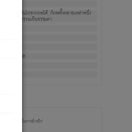
ม่เป็นผู้หลุดพ้นไปจากภพได้. ก็ภพทั้งหลายเหล่าหนึ่ง
กข์ มีความแปรปรวนเป็นธรรมดา.
ณหาด้วย.
น.
อไป). ดังนี้แล
นนำข้อมูลไปใช้ในการอ้างอิง"