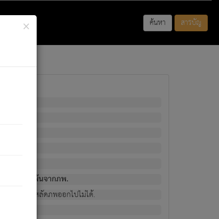
×
ค้นหา
สารบัญ
พนั้น
มิใช่ผู้หลดพ้นจากภพ.
วงนั้น ก็ยังสลัดภพออกไปไม่ได้.