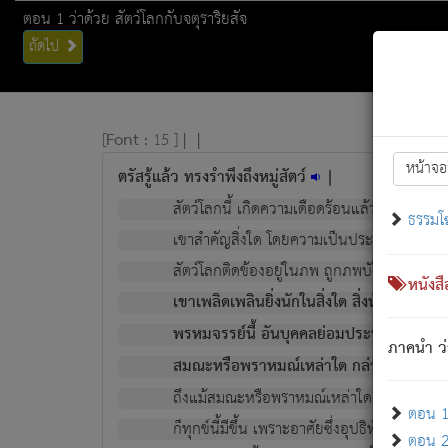
ตอน 1 ว่าด้วย สัตว์โลกกับจตุราริยสัจ
ถัดไป
[
Font :
15 ]
|
|
หน้าจอ
ตรัสรู้แล้ว ทรงรำพึงถึงหมู่สัตว์
|
สัตว์โลกนี้ เกิดความเดือดร้อนแล้ว มีผัสสะบั
ธรรมโ
เขาสำคัญสิ่งใด โดยความเป็นประการใด แต่สิ่งน
สัตว์โลกติดข้องอยู่ในภพ ถูกภพบังหน้าแล้ว มีภ
หนังส
เขาเพลิดเพลินยิ่งนักในสิ่งใด สิ่งนั้นเป็นภัย (ที
พรหมจรรย์นี้ อันบุคคลย่อมประพฤติ ก็เพื่อ
ภาคนำ ว่
สมณะหรือพราหมณ์เหล่าใด กล่าวความหลุดพ
ถึงแม้สมณะหรือพราหมณ์เหล่าใด กล่าวความอ
ตอน 1 
ก็ทุกข์นี้มีขึ้น เพราะอาศัยซึ่งอุปธิทั้งปวง.
ตอน 2 