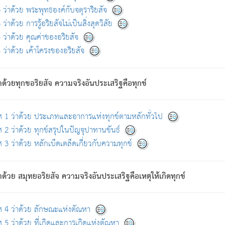
ดขึ้นแห่งทุกข์จึงไม่มี.
ว่าด้วย พระพุทธองค์กับจตุราริยสัจ
อันอวิชาหนาแน่นบังหนาแล้ว; และว่า สัตว์ผู้ยินดีในภพอันเป็นแล้วนั้น ย่อมไ
ว่าด้วย การรู้อริยสัจไม่เป็นสิ่งสุดวิสัย
ห่งประโยชน์โดยประการทั้งปวง; ภพทั้งหลายทั้งหมดนั้น ไม่เที่ยง เป็นทุ
ว่าด้วย คุณค่าของอริยสัจ
อบตามที่เป็นจริงอย่างนี้อยู่; เขาย่อมละภวตัณหาได้ และไม่เพลิดเพลินวิภวตั
ว่าด้วย เค้าโครงของอริยสัจ
ั้งหลาย) เพราะความสิ้นไปแห่งตัณหาโดยประการทั้งปวง นั้นคือนิพพา
ว เพราะไม่มีความยึดมั่น
าด้วยทุกขอริยสัจ ความจริงอันประเสริฐคือทุกข์
ล้ว ก้าวล่วงภพทั้งหลายทั้งปวงได้แล้ว เป็นผู้คงที่ (คือไม่เปลี่ยนแปลงอีกต่
ศ 1 ว่าด้วย ประเภทและอาการแห่งทุกข์ตามหลักทั่วไป
คนต้นโพธิ์เป็นที่ตรัสรู้ เมื่อตรัสรู้แล้วได้ 7 วัน)
 2 ว่าด้วย ทุกข์สรุปในปัญจุปาทานขันธ์
 3 ว่าด้วย หลักเบ็ดเตล็ดเกี่ยวกับความทุกข์
ด้วย สมุทยอริยสัจ ความจริงอันประเสริฐคือเหตุให้เกิดทุกข์
กที่สุด ผู้ศึกษาก็พึงตรวจสอบกับตัวเล่มหนังสือต้นฉบับ ที่มีการพิมพ์ครั้งล่าสุด ก่อ
ศ 4 ว่าด้วย ลักษณะแห่งตัณหา
 5 ว่าด้วย ที่เกิดและการเกิดแห่งตัณหา