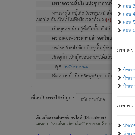
เพราะความสิ้นไปแห่งอุปาทานทั้งปวง ความเกิ
ตอน 3 
ท่านจงดูโลกนี้เถิด (จะเห็นว่า) สัตว์ทั้งหลาย
ตอน 4 
เหล่าใด อันเป็นไปในที่หรือเวลาทั้งปวง
เพื่อความมีแ
[3]
ตอน 5 
เมื่อบุคคลเห็นอยู่ซึ่งข้อนั้น ด้วยปัญญาอันช
ตอน 6 
ความดับเพราะความสำรอกไม่เหลือ (แห่งภพท
ภพใหม่ย่อมไม่มีแก่ภิกษุนั้น ผู้ดับเย็นสนิทแล้
ภาค ๑ ว่
ภิกษุนั้น เป็นผู้ครอบงำมารได้แล้ว ชนะสงครามแ
- อุ.ขุ.
๒๕/๑๒๑/๘๔
.
นิทเท
(ข้อความนี้ เป็นพระพุทธอุทานที่ทรงเปล่งออก ที่โ
นิทเทศ
นิทเทศ
เชื่อมโยงพระไตรปิฏก :
ภาค ๒ ว่า
เกี่ยวกับธรรมโฆษณ์ออนไลน์ (Disclaimer)
แม้ระบบ "ธรรมโฆษณ์ออนไลน์" พยายามปรับปรุงข้อมูลให้ถูกต้องมา
นิทเท
นิทเทศ