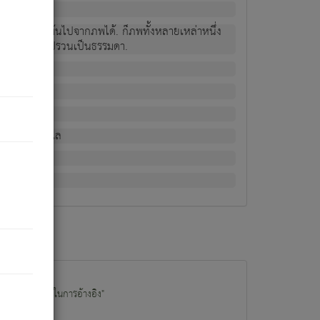
ม่เป็นผู้หลุดพ้นไปจากภพได้. ก็ภพทั้งหลายเหล่าหนึ่ง
กข์ มีความแปรปรวนเป็นธรรมดา.
ณหาด้วย.
น.
อไป). ดังนี้แล
นนำข้อมูลไปใช้ในการอ้างอิง"