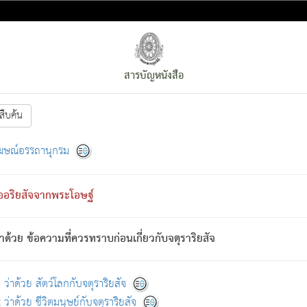
สารบัญหนังสือ
สืบค้น
งหน้า
ย่อมกล่าวซึ่งโรค (ความเสียดแทง) นั้นโดยความเป็นตัวเป็นตน
[1]
ฆษณ์อรรถานุกรม
ั้นย่อมเป็น (ตามที่เป็นจริง) โดยประการอื่นจากที่เขาสำคัญนั้น
พโดยความเป็นอย่างอื่น (จากที่มันเป็นอยู่จริง) จึงได้เพลิดเพลินยิ่งนักในภ
ืออริยสัจจากพระโอษฐ์
่เขาไม่รู้จัก)
: เขากลัวต่อสิ่งใดสิ่งนั้นเป็นทุกข์
การละขาดซึ่งภพ.
าด้วย ข้อความที่ควรทราบก่อนเกี่ยวกับจตุราริยสัจ
้นจากภพว่ามีได้เพราะภพ เรากล่าวว่า สมณะหรือพราหมณ์ทั้งปวงนั้น 
อกไปได้จากภพ ว่ามีได้เพราะวิภพ
: เรากล่าวว่า สมณะหรือพราหมณ์ทั้งป
[2]
ว่าด้วย สัตว์โลกกับจตุราริยสัจ
ว่าด้วย ชีวิตมนุษย์กับจตุราริยสัจ