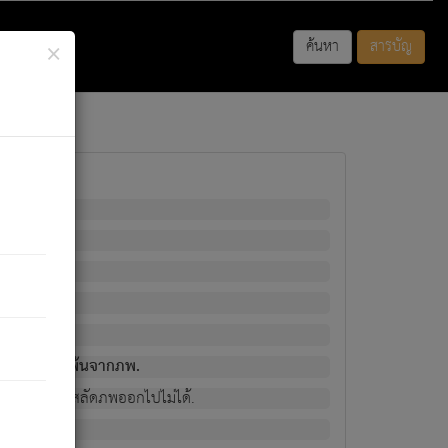
×
ค้นหา
สารบัญ
พนั้น
มิใช่ผู้หลดพ้นจากภพ.
วงนั้น ก็ยังสลัดภพออกไปไม่ได้.