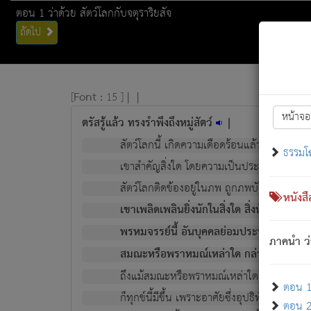
ตอน 1 ว่าด้วย สัตว์โลกกับจตุราริยสัจ
ถัดไป
[
Font :
15 ]
|
|
หน้าจอ
ตรัสรู้แล้ว ทรงรำพึงถึงหมู่สัตว์
|
สัตว์โลกนี้ เกิดความเดือดร้อนแล้ว มีผัสสะบั
ธรรมโ
เขาสำคัญสิ่งใด โดยความเป็นประการใด แต่สิ่งน
สัตว์โลกติดข้องอยู่ในภพ ถูกภพบังหน้าแล้ว มีภ
หนังส
เขาเพลิดเพลินยิ่งนักในสิ่งใด สิ่งนั้นเป็นภัย (ที
พรหมจรรย์นี้ อันบุคคลย่อมประพฤติ ก็เพื่อ
ภาคนำ ว่
สมณะหรือพราหมณ์เหล่าใด กล่าวความหลุดพ
ถึงแม้สมณะหรือพราหมณ์เหล่าใด กล่าวความอ
ตอน 1 
ก็ทุกข์นี้มีขึ้น เพราะอาศัยซึ่งอุปธิทั้งปวง.
ตอน 2 