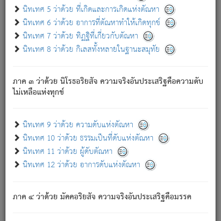
ด้วย.
นิทเทศ 5 ว่าด้วย ที่เกิดและการเกิดแห่งตัณหา
ความดับเพราะความสำรอกไม่เหลือ (แห่งภพทั้งหลาย)
นิทเทศ 6 ว่าด้วย อาการที่ตัณหาทำให้เกิดทุกข์
เพราะความสิ้นไปแห่งตัณหาโดยประการทั้งปวง นั้นคือ
นิทเทศ 7 ว่าด้วย ทิฏฐิที่เกี่ยวกับตัณหา
นิพพาน.
นิทเทศ 8 ว่าด้วย กิเลสทั้งหลายในฐานะสมุทัย
ภพใหม่ย่อมไม่มีแก่ภิกษุนั้น ผู้ดับเย็นสนิทแล้ว เพราะไม่มี
ความยึดมั่น
ภาค ๓ ว่าด้วย นิโรธอริยสัจ ความจริงอันประเสริฐคือความดับ
ภิกษุนั้น เป็นผู้ครอบงำมารได้แล้ว ชนะสงครามแล้ว ก้าวล่วง
ไม่เหลือแห่งทุกข์
ภพทั้งหลายทั้งปวงได้แล้ว เป็นผู้คงที่ (คือไม่เปลี่ยนแปลงอีกต่อ
ไป). ดังนี้แล
- อุ.ขุ.
๒๕/๑๒๑/๘๔
.
นิทเทศ 9 ว่าด้วย ความดับแห่งตัณหา
(ข้อความนี้ เป็นพระพุทธอุทานที่ทรงเปล่งออก ที่โคนต้นโพธิ์
นิทเทศ 10 ว่าด้วย ธรรมเป็นที่ดับแห่งตัณหา
เป็นที่ตรัสรู้ เมื่อตรัสรู้แล้วได้ 7 วัน)
นิทเทศ 11 ว่าด้วย ผู้ดับตัณหา
นิทเทศ 12 ว่าด้วย อาการดับแห่งตัณหา
เชื่อมโยงพระไตรปิฏก :
ภาค ๔ ว่าด้วย มัคคอริยสัจ ความจริงอันประเสริฐคือมรรค