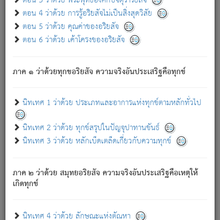
ตอน 3 ว่าด้วย พระพุทธองค์กับจตุราริยสัจ
ภพ.
ตอน 4 ว่าด้วย การรู้อริยสัจไม่เป็นสิ่งสุดวิสัย
สมณะหรือพราหมณ์เหล่าใด กล่าวความหลุดพ้นจากภพว่า
ตอน 5 ว่าด้วย คุณค่าของอริยสัจ
มีได้เพราะภพ เรากล่าวว่า สมณะหรือพราหมณ์ทั้งปวงนั้น
ตอน 6 ว่าด้วย เค้าโครงของอริยสัจ
มิใช่ผู้หลดพ้นจากภพ.
ถึงแม้สมณะหรือพราหมณ์เหล่าใด กล่าวความออกไปได้จาก
ภพ ว่ามีได้เพราะวิภพ
: เรากล่าวว่า สมณะหรือพราหมณ์ทั้ง
[2]
ภาค ๑ ว่าด้วยทุกขอริยสัจ ความจริงอันประเสริฐคือทุกข์
ปวงนั้น ก็ยังสลัดภพออกไปไม่ได้.
ก็ทุกข์นี้มีขึ้น เพราะอาศัยซึ่งอุปธิทั้งปวง.
นิทเทศ 1 ว่าด้วย ประเภทและอาการแห่งทุกข์ตามหลักทั่วไป
เพราะความสิ้นไปแห่งอุปาทานทั้งปวง ความเกิดขึ้นแห่ง
ทุกข์จึงไม่มี.
นิทเทศ 2 ว่าด้วย ทุกข์สรุปในปัญจุปาทานขันธ์
ท่านจงดูโลกนี้เถิด (จะเห็นว่า) สัตว์ทั้งหลายอันอวิชาหนา
นิทเทศ 3 ว่าด้วย หลักเบ็ดเตล็ดเกี่ยวกับความทุกข์
แน่นบังหนาแล้ว; และว่า สัตว์ผู้ยินดีในภพอันเป็นแล้วนั้น ย่อม
ไม่เป็นผู้หลุดพ้นไปจากภพได้. ก็ภพทั้งหลายเหล่าหนึ่งเหล่าใด
อันเป็นไปในที่หรือเวลาทั้งปวง
เพื่อความมีแห่งประโยชน์โดย
[3]
ภาค ๒ ว่าด้วย สมุทยอริยสัจ ความจริงอันประเสริฐคือเหตุให้
ประการทั้งปวง; ภพทั้งหลายทั้งหมดนั้น ไม่เที่ยง เป็นทุกข์ มี
เกิดทุกข์
ความแปรปรวนเป็นธรรมดา.
เมื่อบุคคลเห็นอยู่ซึ่งข้อนั้น ด้วยปัญญาอันชอบตามที่เป็นจริง
อย่างนี้อยู่; เขาย่อมละภวตัณหาได้ และไม่เพลิดเพลินวิภวตัณหา
นิทเทศ 4 ว่าด้วย ลักษณะแห่งตัณหา