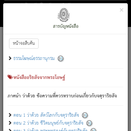
ตอน 1 ว่าด้วย สัตว์โลกกับจตุราริยสัจ
×
ถัดไป
ค้นหา
สารบัญ
สารบัญหนังสือ
[
Font :
15 ]
|
|
หน้าจอสืบค้น
ตรัสรู้แล้ว ทรงรำพึงถึงหมู่สัตว์
|
ธรรมโฆษณ์อรรถานุกรม
สัตว์โลกนี้ เกิดความเดือดร้อนแล้ว มีผัสสะบังหน้า
ย่อม
[1]
กล่าวซึ่งโรค (ความเสียดแทง) นั้นโดยความเป็นตัวเป็นตน
เขาสำคัญสิ่งใด โดยความเป็นประการใด แต่สิ่งนั้นย่อมเป็น
หนังสืออริยสัจจากพระโอษฐ์
(ตามที่เป็นจริง) โดยประการอื่นจากที่เขาสำคัญนั้น
สัตว์โลกติดข้องอยู่ในภพ ถูกภพบังหน้าแล้ว มีภพโดยความ
ภาคนำ ว่าด้วย ข้อความที่ควรทราบก่อนเกี่ยวกับจตุราริยสัจ
เป็นอย่างอื่น (จากที่มันเป็นอยู่จริง) จึงได้เพลิดเพลินยิ่งนักในภพ
นั้น
เขาเพลิดเพลินยิ่งนักในสิ่งใด สิ่งนั้นเป็นภัย (ที่เขาไม่รู้จัก)
:
ตอน 1 ว่าด้วย สัตว์โลกกับจตุราริยสัจ
เขากลัวต่อสิ่งใดสิ่งนั้นเป็นทุกข์
ตอน 2 ว่าด้วย ชีวิตมนุษย์กับจตุราริยสัจ
พรหมจรรย์นี้ อันบุคคลย่อมประพฤติ ก็เพื่อการละขาดซึ่ง