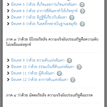
ด้วย.
นิทเทศ 5 ว่าด้วย ที่เกิดและการเกิดแห่งตัณหา
ความดับเพราะความสำรอกไม่เหลือ (แห่งภพทั้งหลาย)
นิทเทศ 6 ว่าด้วย อาการที่ตัณหาทำให้เกิดทุกข์
เพราะความสิ้นไปแห่งตัณหาโดยประการทั้งปวง นั้นคือ
นิทเทศ 7 ว่าด้วย ทิฏฐิที่เกี่ยวกับตัณหา
นิพพาน.
นิทเทศ 8 ว่าด้วย กิเลสทั้งหลายในฐานะสมุทัย
ภพใหม่ย่อมไม่มีแก่ภิกษุนั้น ผู้ดับเย็นสนิทแล้ว เพราะไม่มี
ความยึดมั่น
ภาค ๓ ว่าด้วย นิโรธอริยสัจ ความจริงอันประเสริฐคือความดับ
ภิกษุนั้น เป็นผู้ครอบงำมารได้แล้ว ชนะสงครามแล้ว ก้าวล่วง
ไม่เหลือแห่งทุกข์
ภพทั้งหลายทั้งปวงได้แล้ว เป็นผู้คงที่ (คือไม่เปลี่ยนแปลงอีกต่อ
ไป). ดังนี้แล
- อุ.ขุ.
๒๕/๑๒๑/๘๔
.
นิทเทศ 9 ว่าด้วย ความดับแห่งตัณหา
(ข้อความนี้ เป็นพระพุทธอุทานที่ทรงเปล่งออก ที่โคนต้นโพธิ์
นิทเทศ 10 ว่าด้วย ธรรมเป็นที่ดับแห่งตัณหา
เป็นที่ตรัสรู้ เมื่อตรัสรู้แล้วได้ 7 วัน)
นิทเทศ 11 ว่าด้วย ผู้ดับตัณหา
นิทเทศ 12 ว่าด้วย อาการดับแห่งตัณหา
เชื่อมโยงพระไตรปิฏก :
ภาค ๔ ว่าด้วย มัคคอริยสัจ ความจริงอันประเสริฐคือมรรค