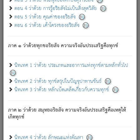
ตอน 3 ว่าด้วย พระพุทธองค์กับจตุราริยสัจ
ภพ.
ตอน 4 ว่าด้วย การรู้อริยสัจไม่เป็นสิ่งสุดวิสัย
สมณะหรือพราหมณ์เหล่าใด กล่าวความหลุดพ้นจากภพว่า
ตอน 5 ว่าด้วย คุณค่าของอริยสัจ
มีได้เพราะภพ เรากล่าวว่า สมณะหรือพราหมณ์ทั้งปวงนั้น
ตอน 6 ว่าด้วย เค้าโครงของอริยสัจ
มิใช่ผู้หลดพ้นจากภพ.
ถึงแม้สมณะหรือพราหมณ์เหล่าใด กล่าวความออกไปได้จาก
ภพ ว่ามีได้เพราะวิภพ
: เรากล่าวว่า สมณะหรือพราหมณ์ทั้ง
[2]
ภาค ๑ ว่าด้วยทุกขอริยสัจ ความจริงอันประเสริฐคือทุกข์
ปวงนั้น ก็ยังสลัดภพออกไปไม่ได้.
ก็ทุกข์นี้มีขึ้น เพราะอาศัยซึ่งอุปธิทั้งปวง.
นิทเทศ 1 ว่าด้วย ประเภทและอาการแห่งทุกข์ตามหลักทั่วไป
เพราะความสิ้นไปแห่งอุปาทานทั้งปวง ความเกิดขึ้นแห่ง
ทุกข์จึงไม่มี.
นิทเทศ 2 ว่าด้วย ทุกข์สรุปในปัญจุปาทานขันธ์
ท่านจงดูโลกนี้เถิด (จะเห็นว่า) สัตว์ทั้งหลายอันอวิชาหนา
นิทเทศ 3 ว่าด้วย หลักเบ็ดเตล็ดเกี่ยวกับความทุกข์
แน่นบังหนาแล้ว; และว่า สัตว์ผู้ยินดีในภพอันเป็นแล้วนั้น ย่อม
ไม่เป็นผู้หลุดพ้นไปจากภพได้. ก็ภพทั้งหลายเหล่าหนึ่งเหล่าใด
อันเป็นไปในที่หรือเวลาทั้งปวง
เพื่อความมีแห่งประโยชน์โดย
[3]
ภาค ๒ ว่าด้วย สมุทยอริยสัจ ความจริงอันประเสริฐคือเหตุให้
ประการทั้งปวง; ภพทั้งหลายทั้งหมดนั้น ไม่เที่ยง เป็นทุกข์ มี
เกิดทุกข์
ความแปรปรวนเป็นธรรมดา.
เมื่อบุคคลเห็นอยู่ซึ่งข้อนั้น ด้วยปัญญาอันชอบตามที่เป็นจริง
อย่างนี้อยู่; เขาย่อมละภวตัณหาได้ และไม่เพลิดเพลินวิภวตัณหา
นิทเทศ 4 ว่าด้วย ลักษณะแห่งตัณหา