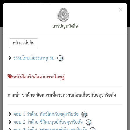
ตอน 1 ว่าด้วย สัตว์โลกกับจตุราริยสัจ
×
ถัดไป
ค้นหา
สารบัญ
สารบัญหนังสือ
[
Font :
15 ]
|
|
หน้าจอสืบค้น
ตรัสรู้แล้ว ทรงรำพึงถึงหมู่สัตว์
|
ธรรมโฆษณ์อรรถานุกรม
สัตว์โลกนี้ เกิดความเดือดร้อนแล้ว มีผัสสะบังหน้า
ย่อม
[1]
กล่าวซึ่งโรค (ความเสียดแทง) นั้นโดยความเป็นตัวเป็นตน
เขาสำคัญสิ่งใด โดยความเป็นประการใด แต่สิ่งนั้นย่อมเป็น
หนังสืออริยสัจจากพระโอษฐ์
(ตามที่เป็นจริง) โดยประการอื่นจากที่เขาสำคัญนั้น
สัตว์โลกติดข้องอยู่ในภพ ถูกภพบังหน้าแล้ว มีภพโดยความ
ภาคนำ ว่าด้วย ข้อความที่ควรทราบก่อนเกี่ยวกับจตุราริยสัจ
เป็นอย่างอื่น (จากที่มันเป็นอยู่จริง) จึงได้เพลิดเพลินยิ่งนักในภพ
นั้น
เขาเพลิดเพลินยิ่งนักในสิ่งใด สิ่งนั้นเป็นภัย (ที่เขาไม่รู้จัก)
:
ตอน 1 ว่าด้วย สัตว์โลกกับจตุราริยสัจ
เขากลัวต่อสิ่งใดสิ่งนั้นเป็นทุกข์
ตอน 2 ว่าด้วย ชีวิตมนุษย์กับจตุราริยสัจ
พรหมจรรย์นี้ อันบุคคลย่อมประพฤติ ก็เพื่อการละขาดซึ่ง